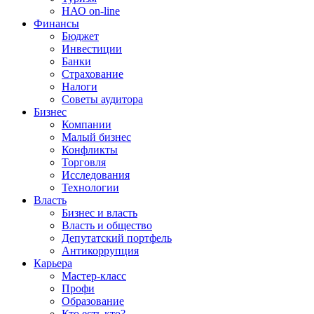
НАО on-line
Финансы
Бюджет
Инвестиции
Банки
Страхование
Налоги
Советы аудитора
Бизнес
Компании
Малый бизнес
Конфликты
Торговля
Исследования
Технологии
Власть
Бизнес и власть
Власть и общество
Депутатский портфель
Антикоррупция
Карьера
Мастер-класс
Профи
Образование
Кто есть кто?