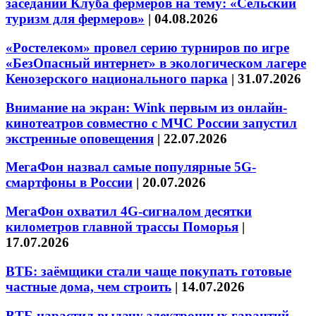
заседании Клуба фермеров на тему: «Сельский
туризм для фермеров»
|
04.08.2026
«Ростелеком» провел серию турниров по игре
«БезОпасный интернет» в экологическом лагере
Кенозерского национального парка
|
31.07.2026
Внимание на экран: Wink первым из онлайн-
кинотеатров совместно с МЧС России запустил
экстренные оповещения
|
22.07.2026
МегаФон назвал самые популярные 5G-
смартфоны в России
|
20.07.2026
МегаФон охватил 4G-сигналом десятки
километров главной трассы Поморья
|
17.07.2026
ВТБ: заёмщики стали чаще покупать готовые
частные дома, чем строить
|
14.07.2026
ВТБ нарастил выдачу электронных гарантий