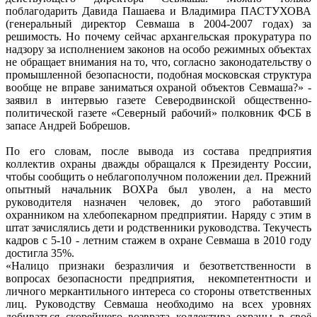
поблагодарить Давида Пашаева и Владимира ПАСТУХОВА
(генеральный директор Севмаша в 2004-2007 годах) за
решимость. Но почему сейчас архангельская прокуратура по
надзору за исполнением законов на особо режимных объектах
не обращает внимания на то, что, согласно законодательству о
промышленной безопасности, подобная московская структура
вообще не вправе заниматься охраной объектов Севмаша?» -
заявил в интервью газете Северодвинской общественно-
политической газете «Северный рабочий» полковник ФСБ в
запасе Андрей Бобрешов.
По его словам, после вывода из состава предприятия
коллектив охраны дважды обращался к Президенту России,
чтобы сообщить о неблагополучном положении дел. Прежний
опытный начальник ВОХРа был уволен, а на место
руководителя назначен человек, до этого работавший
охранником на хлебопекарном предприятии. Наряду с этим в
штат зачислялись дети и родственники руководства. Текучесть
кадров с 5-10 - летним стажем в охране Севмаша в 2010 году
достигла 35%.
«Налицо признаки безразличия и безответственности в
вопросах безопасности предприятия, некомпетентности и
личного меркантильного интереса со стороны ответственных
лиц. Руководству Севмаша необходимо на всех уровнях
добиваться скорейшего возврата коллектива охраны в своё