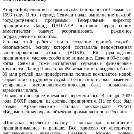
Андрей Бобрешов возглавил службу безопасности Севмаша в
1993 году. В тот период Севмаш начал выполнение важной
государственной программы. Генеральный директор
предприятия Давид ПАШАЕВ поставил перед своим
заместителем задачу: реорганизовать режимное
подразделение полностью.
Итогом этой работы стало создание единой службы
безопасности, основу которой составляла ведомственная
военизированная охрана (ВОХР). Ей руководство
предприятия уделяло особенное внимание. Даже в 90-е годы,
когда Севмаш тоже испытывал серьезные финансовые
трудности, Давид Пашаев нашёл возможность выделить более
80 млн рублей для приобретения полных комплектов новой
формы для сотрудников службы безопасности, была заменена
устаревшая материально-техническая база, повысилась
заработная плата.
Однако в последнее время всё переменилось. В январе 2009
года ВОХР вывели из состава предприятия. На ее базе был
создан Архангельский филиал московского ФГУП
«Ведомственная охрана объектов промышленности России».
«Попытки перевести охрану в московское подчинение
предпринимались и раньше. Всё зависело от авторитета
действующего директора Севмаша. Можно только