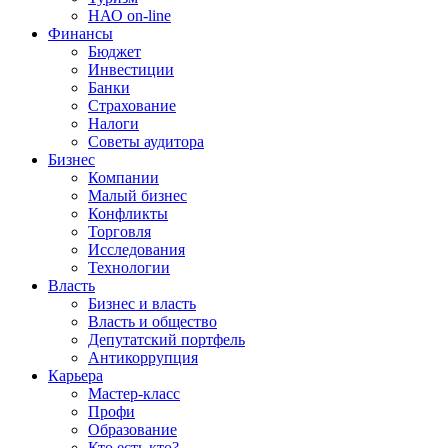
НАО on-line
Финансы
Бюджет
Инвестиции
Банки
Страхование
Налоги
Советы аудитора
Бизнес
Компании
Малый бизнес
Конфликты
Торговля
Исследования
Технологии
Власть
Бизнес и власть
Власть и общество
Депутатский портфель
Антикоррупция
Карьера
Мастер-класс
Профи
Образование
Кто есть кто?