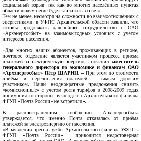
социальный взрыв, так как во многих населённых пунктах
области людям негде будет заплатить за свет».
Тем не менее, несмотря на сложности во взаимоотношениях с
энергетиками, в УФПС Архангельской области заявили, что
готовы продолжить дальнейшее сотрудничество с ОАО
«Архэнергосбыт» на взаимовыгодных условиях с учетом
интересов населения.
«Для многих наших абонентов, проживающих в регионе,
почтовое отделение является участником процесса приема
платежей за электрическую энергию, - пояснил з
аместитель
генерального директора по экономике и финансам ОАО
«Архэнергосбыт» Пётр ШАРИН
. – При этом по стоимости
приёма и перечисления платежей – самым дорогим
участником. Наши неоднократные предложения снизить
«комиссионные» с учетом роста тарифов в 2008-2009 годах
понимания со стороны руководства Архангельского филиала
ФГУП «Почта России» не встретили».
В распространенном сообщении Архэнергосбыта
утверждается, что именно Почта отказалась от приёма
платежей за электроэнергию от населения.
«В заявлении пресс-службы Архангельского филиала УФПС -
ФГУП «Почта России» приводится недостоверная
информация об отказе ОАО «Архэнергосбыт» от заключения