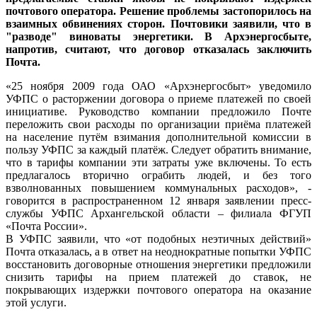
почтового оператора. Решение проблемы застопорилось на
взаимных обвинениях сторон. Почтовики заявили, что в
"разводе" виноваты энергетики. В Архэнергосбыте,
напротив, считают, что договор отказалась заключить
Почта.
«25 ноября 2009 года ОАО «Архэнергосбыт» уведомило
УФПС о расторжении договора о приеме платежей по своей
инициативе. Руководство компании предложило Почте
переложить свои расходы по организации приёма платежей
на население путём взимания дополнительной комиссии в
пользу УФПС за каждый платёж. Следует обратить внимание,
что в тарифы компании эти затраты уже включены. То есть
предлагалось вторично ограбить людей, и без того
взволнованных повышением коммунальных расходов», -
говорится в распространенном 12 января заявлении пресс-
службы УФПС Архангельской области – филиала ФГУП
«Почта России».
В УФПС заявили, что «от подобных неэтичных действий»
Почта отказалась, а в ответ на неоднократные попытки УФПС
восстановить договорные отношения энергетики предложили
снизить тарифы на прием платежей до ставок, не
покрывающих издержки почтового оператора на оказание
этой услуги.