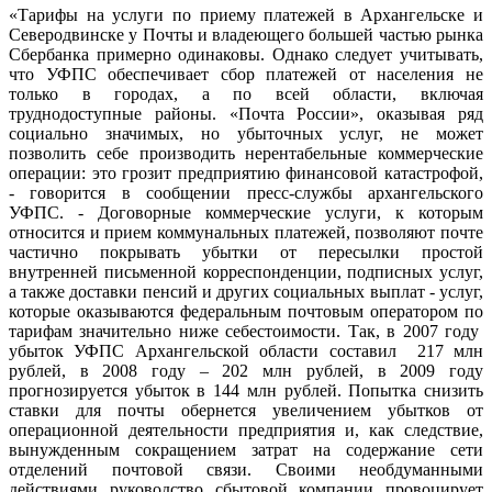
«Тарифы на услуги по приему платежей в Архангельске и
Северодвинске у Почты и владеющего большей частью рынка
Сбербанка примерно одинаковы. Однако следует учитывать,
что УФПС обеспечивает сбор платежей от населения не
только в городах, а по всей области, включая
труднодоступные районы. «Почта России», оказывая ряд
социально значимых, но убыточных услуг, не может
позволить себе производить нерентабельные коммерческие
операции: это грозит предприятию финансовой катастрофой,
- говорится в сообщении пресс-службы архангельского
УФПС. - Договорные коммерческие услуги, к которым
относится и прием коммунальных платежей, позволяют почте
частично покрывать убытки от пересылки простой
внутренней письменной корреспонденции, подписных услуг,
а также доставки пенсий и других социальных выплат - услуг,
которые оказываются федеральным почтовым оператором по
тарифам значительно ниже себестоимости. Так, в 2007 году
убыток УФПС Архангельской области составил 217 млн
рублей, в 2008 году – 202 млн рублей, в 2009 году
прогнозируется убыток в 144 млн рублей. Попытка снизить
ставки для почты обернется увеличением убытков от
операционной деятельности предприятия и, как следствие,
вынужденным сокращением затрат на содержание сети
отделений почтовой связи. Своими необдуманными
действиями руководство сбытовой компании провоцирует