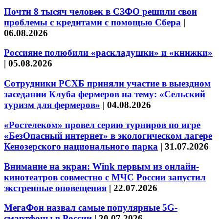
Почти 8 тысяч человек в СЗФО решили свои
проблемы с кредитами с помощью Сбера
|
06.08.2026
Россияне полюбили «раскладушки» и «книжки»
|
05.08.2026
Сотрудники РСХБ приняли участие в выездном
заседании Клуба фермеров на тему: «Сельский
туризм для фермеров»
|
04.08.2026
«Ростелеком» провел серию турниров по игре
«БезОпасный интернет» в экологическом лагере
Кенозерского национального парка
|
31.07.2026
Внимание на экран: Wink первым из онлайн-
кинотеатров совместно с МЧС России запустил
экстренные оповещения
|
22.07.2026
МегаФон назвал самые популярные 5G-
смартфоны в России
|
20.07.2026