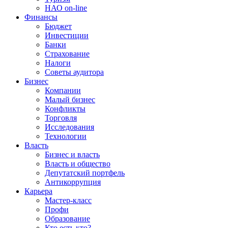
НАО on-line
Финансы
Бюджет
Инвестиции
Банки
Страхование
Налоги
Советы аудитора
Бизнес
Компании
Малый бизнес
Конфликты
Торговля
Исследования
Технологии
Власть
Бизнес и власть
Власть и общество
Депутатский портфель
Антикоррупция
Карьера
Мастер-класс
Профи
Образование
Кто есть кто?