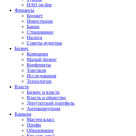
НАО on-line
Финансы
Бюджет
Инвестиции
Банки
Страхование
Налоги
Советы аудитора
Бизнес
Компании
Малый бизнес
Конфликты
Торговля
Исследования
Технологии
Власть
Бизнес и власть
Власть и общество
Депутатский портфель
Антикоррупция
Карьера
Мастер-класс
Профи
Образование
Кто есть кто?