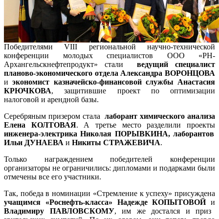
Победителями VIII региональной научно-технической
конференции молодых специалистов ООО «РН-
Архангельскнефтепродукт» стали
ведущий специалист
планово-экономического отдела Александра ВОРОНЦОВА
и
экономист казначейско-финансовой службы Анастасия
КРЮЧКОВА
, защитившие проект по оптимизации
налоговой и арендной базы.
Серебряным призером стала
лаборант химического анализа
Елена КОЛТОВАЯ
. А третье место разделили проекты
инженера-электрика Николая ПОРЫВКИНА, лаборантов
Ильи ДУНАЕВА
и
Никиты СТРАЖЕВИЧА
.
Только награждением победителей конференции
организаторы не ограничились: дипломами и подарками были
отмечены все его участники.
Так, победа в номинации «Стремление к успеху» присуждена
учащимся «Роснефть-класса» Надежде КОПЫТОВОЙ
и
Владимиру ПАВЛОВСКОМУ
, им же достался и приз