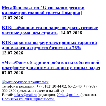
МегаФон охватил 4G-сигналом десятки
километров главной трассы Поморья
|
17.07.2026
ВТБ: заёмщики стали чаще покупать готовые
частные дома, чем строить
|
14.07.2026
ВТБ нарастил выдачу электронных гарантий
для малого и среднего бизнеса на 76%
|
13.07.2026
«МегаФон» объединил роботов на собственной
платформе для автоматизации рутинных задач
|
07.07.2026
Телефоны редакции: +7 (8182) 20-44-02, 65-25-40, +7 (909)
556-2850 (реклама в газете и на сайте)
E-mail:
bclass@mail.ru
(редакция),
29rbk@mail.ru
(реклама).
Политика конфиденциальности.