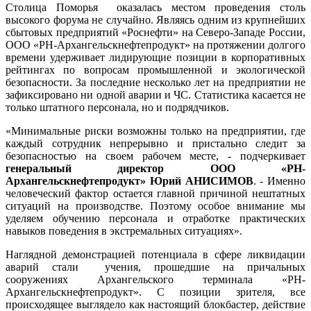
Столица Поморья оказалась местом проведения столь
высокого форума не случайно. Являясь одним из крупнейших
сбытовых предприятий «Роснефти» на Северо-Западе России,
ООО «РН-Архангельскнефтепродукт» на протяжении долгого
времени удерживает лидирующие позиции в корпоративных
рейтингах по вопросам промышленной и экологической
безопасности. За последние несколько лет на предприятии не
зафиксировано ни одной аварии и ЧС. Статистика касается не
только штатного персонала, но и подрядчиков.
«Минимальные риски возможны только на предприятии, где
каждый сотрудник непрерывно и пристально следит за
безопасностью на своем рабочем месте, - подчеркивает
генеральный директор ООО «РН-
Архангельскнефтепродукт» Юрий АНИСИМОВ
. - Именно
человеческий фактор остается главной причиной нештатных
ситуаций на производстве. Поэтому особое внимание мы
уделяем обучению персонала и отработке практических
навыков поведения в экстремальных ситуациях».
Наглядной демонстрацией потенциала в сфере ликвидации
аварий стали учения, прошедшие на причальных
сооружениях Архангельского терминала «РН-
Архангельскнефтепродукт». С позиции зрителя, все
происходящее выглядело как настоящий блокбастер, действие