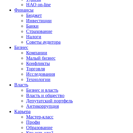
НАО on-line
Финансы
Бюджет
Инвестиции
Банки
Страхование
Налоги
Советы аудитора
Бизнес
Компании
Малый бизнес
Конфликты
Торговля
Исследования
Технологии
Власть
Бизнес и власть
Власть и общество
Депутатский портфель
Антикоррупция
Карьера
Мастер-класс
Профи
Образование
Кто есть кто?