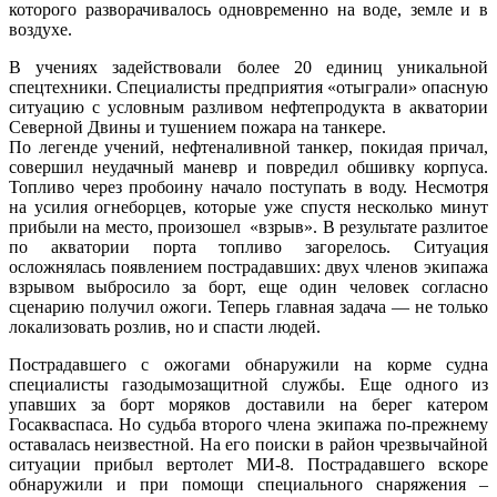
которого разворачивалось одновременно на воде, земле и в
воздухе.
В учениях задействовали более 20 единиц уникальной
спецтехники. Специалисты предприятия «отыграли» опасную
ситуацию с условным разливом нефтепродукта в акватории
Северной Двины и тушением пожара на танкере.
По легенде учений, нефтеналивной танкер, покидая причал,
совершил неудачный маневр и повредил обшивку корпуса.
Топливо через пробоину начало поступать в воду. Несмотря
на усилия огнеборцев, которые уже спустя несколько минут
прибыли на место, произошел «взрыв». В результате разлитое
по акватории порта топливо загорелось. Ситуация
осложнялась появлением пострадавших: двух членов экипажа
взрывом выбросило за борт, еще один человек согласно
сценарию получил ожоги. Теперь главная задача — не только
локализовать розлив, но и спасти людей.
Пострадавшего с ожогами обнаружили на корме судна
специалисты газодымозащитной службы. Еще одного из
упавших за борт моряков доставили на берег катером
Госакваспаса. Но судьба второго члена экипажа по-прежнему
оставалась неизвестной. На его поиски в район чрезвычайной
ситуации прибыл вертолет МИ-8. Пострадавшего вскоре
обнаружили и при помощи специального снаряжения –