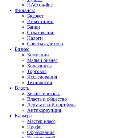
НАО on-line
Финансы
Бюджет
Инвестиции
Банки
Страхование
Налоги
Советы аудитора
Бизнес
Компании
Малый бизнес
Конфликты
Торговля
Исследования
Технологии
Власть
Бизнес и власть
Власть и общество
Депутатский портфель
Антикоррупция
Карьера
Мастер-класс
Профи
Образование
Кто есть кто?