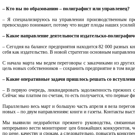
– Кто вы по образованию – полиграфист или управленец?
– Я специализируюсь на управлении производственным пред
превосходно понимают, потому что видят плоды наших усилий.
– Какое направление деятельности издательско-полиграфич
– Сегодня на балансе предприятия находится 82 000 разных 
себя как издательство. В новой стратегии основным направлен
С начала марта мы ведем переговоры с заказчиками из других
цель новых собственников – сохранить предприятие в том виде,
– Какие оперативные задачи пришлось решать со вступлен
– В первую очередь, ликвидировать задолженность прежних
Сейчас мы платим по счетам, то есть получается, что первые 
Параллельно весь март и большую часть апреля я вела перего
новых – по двум направлениям: книги и газеты. Контакты вы
Мы выявили недоработки прежнего руководства, связанные
непрерывно вести мониторинг цен ближайших конкурентов, че
по цене, качеству и срокам, а следовательно, повысить конку