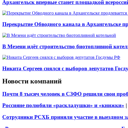
Архангельск впервые станет площадкой всеросси
Перекрытие Обводного канала в Архангельске про
В Мезени идёт строительство биотопливной коте
Никита Сергеев снялся с выборов депутатов Гос
Новости компаний
Почти 8 тысяч человек в СЗФО решили свои про
Россияне полюбили «раскладушки» и «книжки»
Сотрудники РСХБ приняли участие в выездном за