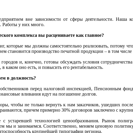
приятием вне зависимости от сферы деятельности. Наша ком
 Работы у них много.
еского комплекса вы расцениваете как главное?
книг, которые мы должны самостоятельно реализовать, потому ч
ием становится производство печатной продукции – в том числе 
 городов и, конечно, готовы обсуждать условия сотрудничеств
 в каком оно есть, и повысить его рентабельность.
ием в должность?
 собственников перед налоговой инспекцией, Пенсионным фонд
финансовые вливания идут на погашение долгов.
воры, чтобы не только вернуть к нам заказчиков, ушедших после
страиваются, причем примерно 30% договоров заключено с крупн
 с устаревшей технологией ценообразования. Рынок полигра
м мы и занимаемся. Соответственно, меняем ценовую политику,
рентоспособность крупнейшей типографии региона.