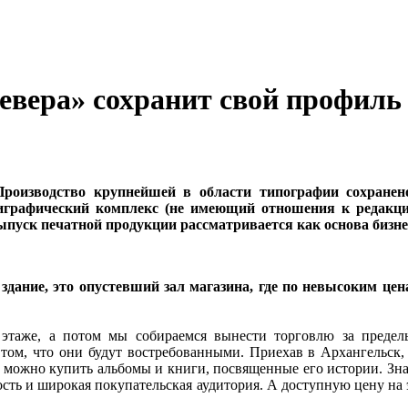
вера» сохранит свой профиль
Производство крупнейшей в области типографии сохране
играфический комплекс (не имеющий отношения к редакци
ыпуск печатной продукции рассматривается как основа бизне
в здание, это опустевший зал магазина, где по невысоким ц
этаже, а потом мы собираемся вынести торговлю за пределы
том, что они будут востребованными. Приехав в Архангельск, 
е можно купить альбомы и книги, посвященные его истории. Знач
мость и широкая покупательская аудитория. А доступную цену на