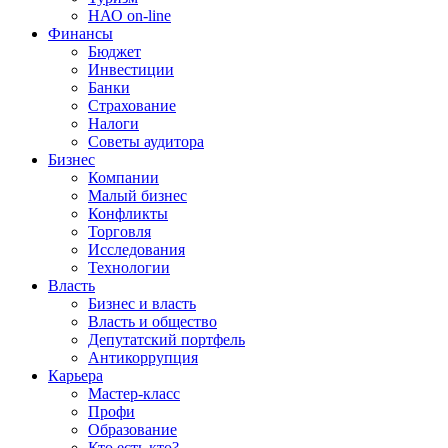
НАО on-line
Финансы
Бюджет
Инвестиции
Банки
Страхование
Налоги
Советы аудитора
Бизнес
Компании
Малый бизнес
Конфликты
Торговля
Исследования
Технологии
Власть
Бизнес и власть
Власть и общество
Депутатский портфель
Антикоррупция
Карьера
Мастер-класс
Профи
Образование
Кто есть кто?