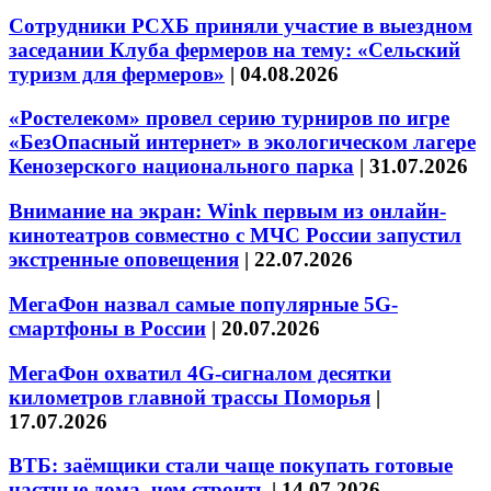
Сотрудники РСХБ приняли участие в выездном
заседании Клуба фермеров на тему: «Сельский
туризм для фермеров»
|
04.08.2026
«Ростелеком» провел серию турниров по игре
«БезОпасный интернет» в экологическом лагере
Кенозерского национального парка
|
31.07.2026
Внимание на экран: Wink первым из онлайн-
кинотеатров совместно с МЧС России запустил
экстренные оповещения
|
22.07.2026
МегаФон назвал самые популярные 5G-
смартфоны в России
|
20.07.2026
МегаФон охватил 4G-сигналом десятки
километров главной трассы Поморья
|
17.07.2026
ВТБ: заёмщики стали чаще покупать готовые
частные дома, чем строить
|
14.07.2026