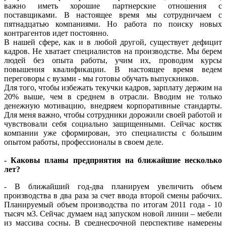
важно иметь хорошие партнерские отношения с
поставщиками. В настоящее время мы сотрудничаем с
пятнадцатью компаниями. Но работа по поиску новых
контрагентов идет постоянно.
В нашей сфере, как и в любой другой, существует дефицит
кадров. Не хватает специалистов на производстве. Мы берем
людей без опыта работы, учим их, проводим курсы
повышения квалификации. В настоящее время ведем
переговоры с вузами - мы готовы обучать выпускников.
Для того, чтобы избежать текучки кадров, зарплату держим на
20% выше, чем в среднем в отрасли. Вводим не только
денежную мотивацию, внедряем корпоративные стандарты.
Для меня важно, чтобы сотрудники дорожили своей работой и
чувствовали себя социально защищенными. Сейчас костяк
компании уже сформирован, это специалисты с большим
опытом работы, профессионалы в своем деле.
- Каковы планы предприятия на ближайшие несколько
лет?
- В ближайший год-два планируем увеличить объем
производства в два раза за счет ввода второй смены рабочих.
Планируемый объем производства по итогам 2011 года - 10
тысяч м3. Сейчас думаем над запуском новой линии – мебели
из массива сосны. В среднесрочной перспективе намерены