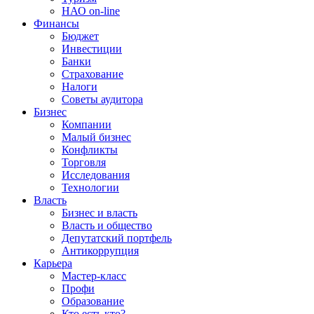
НАО on-line
Финансы
Бюджет
Инвестиции
Банки
Страхование
Налоги
Советы аудитора
Бизнес
Компании
Малый бизнес
Конфликты
Торговля
Исследования
Технологии
Власть
Бизнес и власть
Власть и общество
Депутатский портфель
Антикоррупция
Карьера
Мастер-класс
Профи
Образование
Кто есть кто?