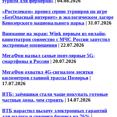
туризм для фермеров»
|
04.08.2026
«Ростелеком» провел серию турниров по игре
«БезОпасный интернет» в экологическом лагере
Кенозерского национального парка
|
31.07.2026
Внимание на экран: Wink первым из онлайн-
кинотеатров совместно с МЧС России запустил
экстренные оповещения
|
22.07.2026
МегаФон назвал самые популярные 5G-
смартфоны в России
|
20.07.2026
МегаФон охватил 4G-сигналом десятки
километров главной трассы Поморья
|
17.07.2026
ВТБ: заёмщики стали чаще покупать готовые
частные дома, чем строить
|
14.07.2026
ВТБ нарастил выдачу электронных гарантий
для малого и среднего бизнеса на 76%
|