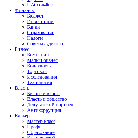
НАО on-line
Финансы
Бюджет
Инвестиции
Банки
Страхование
Налоги
Советы аудитора
Бизнес
Компании
Малый бизнес
Конфликты
Торговля
Исследования
Технологии
Власть
Бизнес и власть
Власть и общество
Депутатский портфель
Антикоррупция
Карьера
Мастер-класс
Профи
Образование
Кто есть кто?