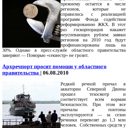
прежнему остается в числе
регионов, которые не
справились с реализацией
программ Фонда содействия
реформированию ЖКХ. В этот
раз госкорпорация накажет
неуспевающих рублем: заявки
регионов на 2010 год будут
профинансированы лишь на
30%. Однако в пресс-службе областного правительства
заверяют — Поморью «секвестр» не грозит.
Архречпорт просит помощи у областного
правительства
|
06.08.2010
Редкий речной причал в
акватории Северной Двины
прошел техосмотр и
соответствует всем нормам
безопасности. При этом все
причалы и понтоны
эксплутируются — за сезон
речники перевозят до 1,3 млн
человек. Собственных средств у