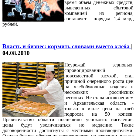
время объем денежных средств,
выведенных сбытовой
компанией из региона,
составляет порядка 1,4 млрд
рублей.
Власть и бизнес: кормить словами вместо хлеба
|
04.08.2010
Неурожай зерновых,
спровоцированный
повсеместной засухой, стал
причиной очередного роста цен
на хлебобулочные изделия в
нескольких российских
регионах. Не стала исключением
и Архангельская область -
только в июле цена на хлеб
подросла на 50 копеек.
Правительство области поспешило успокоить население:
цены будут увеличиваться, но медленно. Такие
договоренности достигнуты с местными производителями.
Однако бизнес, обещая не спекулировать на ситуации, все же