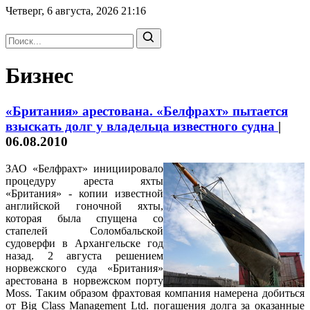
Четверг, 6 августа, 2026
21:16
Бизнес
«Британия» арестована. «Белфрахт» пытается
взыскать долг у владельца известного судна
|
06.08.2010
ЗАО «Белфрахт» инициировало
процедуру ареста яхты
«Британия» - копии известной
английской гоночной яхты,
которая была спущена со
стапелей Соломбальской
судоверфи в Архангельске год
назад. 2 августа решением
норвежского суда «Британия»
арестована в норвежском порту
Moss. Таким образом фрахтовая компания намерена добиться
от Big Class Management Ltd. погашения долга за оказанные