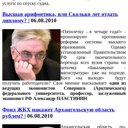
услуги по спуску судна.
Высшая арифметика, или Сколько лет отдать
диплому?
|
06.08.2010
«Пятилетку - в четыре года!» -
иронизируют противники
реформы системы высшего
образования. Однако
установленный Правительством
РФ срок окончательного
перехода всех вузов страны на
цепочку «бакалавриат -
магистратура» уже на подходе.
Кого «на выходе» будут
получать работодатели? Свое мнение высказывает
один из
ведущих экономистов Северного (Арктического)
федерального университета, профессор, заслуженный
экономист РФ Александр ПЛАСТИНИН
.
Фонд ЖКХ накажет Архангельскую область
рублем?
|
06.08.2010
Архангельская область по-