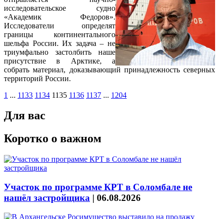
исследовательское судно
«Академик Федоров».
Исследователи определят
границы континентального
шельфа России. Их задача – не
триумфально застолбить наше
присутствие в Арктике, а
собрать материал, доказывающий принадлежность северных
территорий России.
1
...
1133
1134
1135
1136
1137
...
1204
Для вас
Коротко о важном
Участок по программе КРТ в Соломбале не
нашёл застройщика
|
06.08.2026