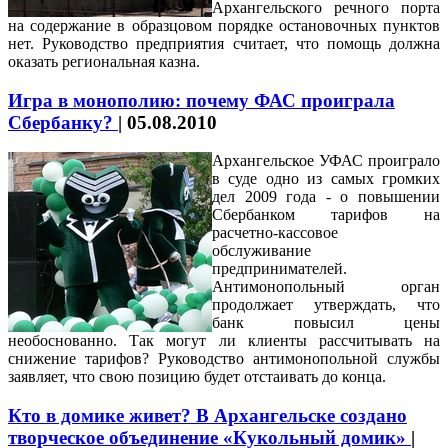
Архангельского речного порта
на содержание в образцовом порядке остановочных пунктов
нет. Руководство предприятия считает, что помощь должна
оказать региональная казна.
Игра в монополию: почему ФАС проиграла
Сбербанку?
|
05.08.2010
Архангельское УФАС проиграло
в суде одно из самых громких
дел 2009 года - о повышении
Сбербанком тарифов на
расчетно-кассовое
обслуживание
предпринимателей.
Антимонопольный орган
продолжает утверждать, что
банк повысил цены
необоснованно. Так могут ли клиенты рассчитывать на
снижение тарифов? Руководство антимонопольной службы
заявляет, что свою позицию будет отстаивать до конца.
Кто в домике живет? В Архангельске создано
творческое объединение «Кукольный домик»
|