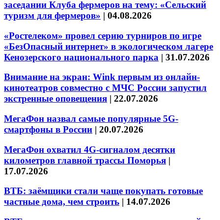
заседании Клуба фермеров на тему: «Сельский
туризм для фермеров»
|
04.08.2026
«Ростелеком» провел серию турниров по игре
«БезОпасный интернет» в экологическом лагере
Кенозерского национального парка
|
31.07.2026
Внимание на экран: Wink первым из онлайн-
кинотеатров совместно с МЧС России запустил
экстренные оповещения
|
22.07.2026
МегаФон назвал самые популярные 5G-
смартфоны в России
|
20.07.2026
МегаФон охватил 4G-сигналом десятки
километров главной трассы Поморья
|
17.07.2026
ВТБ: заёмщики стали чаще покупать готовые
частные дома, чем строить
|
14.07.2026