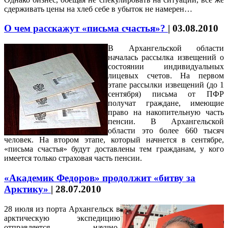
сдерживать цены на хлеб себе в убыток не намерен…
О чем расскажут «письма счастья»?
|
03.08.2010
В Архангельской области
началась рассылка извещений о
состоянии индивидуальных
лицевых счетов. На первом
этапе рассылки извещений (до 1
сентября) письма от ПФР
получат граждане, имеющие
право на накопительную часть
пенсии. В Архангельской
области это более 660 тысяч
человек. На втором этапе, который начнется в сентябре,
«письма счастья» будут доставлены тем гражданам, у кого
имеется только страховая часть пенсии.
«Академик Федоров» продолжит «битву за
Арктику»
|
28.07.2010
28 июля из порта Архангельск в
арктическую экспедицию
отправляется научно-