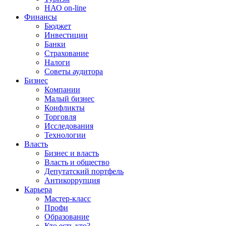
НАО on-line
Финансы
Бюджет
Инвестиции
Банки
Страхование
Налоги
Советы аудитора
Бизнес
Компании
Малый бизнес
Конфликты
Торговля
Исследования
Технологии
Власть
Бизнес и власть
Власть и общество
Депутатский портфель
Антикоррупция
Карьера
Мастер-класс
Профи
Образование
Кто есть кто?