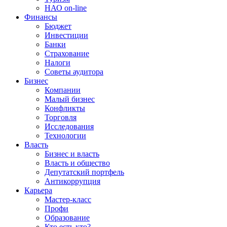
НАО on-line
Финансы
Бюджет
Инвестиции
Банки
Страхование
Налоги
Советы аудитора
Бизнес
Компании
Малый бизнес
Конфликты
Торговля
Исследования
Технологии
Власть
Бизнес и власть
Власть и общество
Депутатский портфель
Антикоррупция
Карьера
Мастер-класс
Профи
Образование
Кто есть кто?