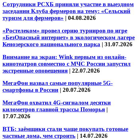
Сотрудники РСХБ приняли участие в выездном
заседании Клуба фермеров на тему: «Сельский
туризм для фермеров»
|
04.08.2026
«Ростелеком» провел серию турниров по игре
«БезОпасный интернет» в экологическом лагере
Кенозерского национального парка
|
31.07.2026
Внимание на экран: Wink первым из онлайн-
кинотеатров совместно с МЧС России запустил
экстренные оповещения
|
22.07.2026
МегаФон назвал самые популярные 5G-
смартфоны в России
|
20.07.2026
МегаФон охватил 4G-сигналом десятки
километров главной трассы Поморья
|
17.07.2026
ВТБ: заёмщики стали чаще покупать готовые
частные дома, чем строить
|
14.07.2026