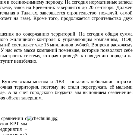
ния к осенне-зимнему периоду. На сегодня нормативные запасы
ъёме, завоз на Бревенник завершится до 20 сентября. Должен
тельная в Талагах, завершается строительство, пожалуй, самой
ает на газе). Кроме того, продолжается строительство двух
ушения по содержанию территорий. На сегодня общая сумма
ьного жилищного контроля к управляющим компаниям, ТСЖ,
ытий составляет уже 15 миллионов рублей. Вопреки расхожему
У нас есть масса компаний поменьше, которые позволяют себе
выстроить систему, которая приведёт к наведению порядка на
аступит неизбежно.
 Кузнечевским мостом и ЛВЗ – остались небольшие штрихи:
лочная территория, поэтому не стали перегружать её малыми
де. А за счёт городского бюджета мы выполняем озеленение:
бря объект завершим.
 сравнении с
ектов КРТ мы
едприятия –
я: суммарный