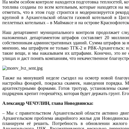
На моём особом контроле находится подготовка теплосетей, к
топлива созданы по всем котельным, которые находятся на м
отметить, что в этом году строится и модернизируется рекорд
крупной в Архангельской области газовой котельной в Цигл
пеллетных котельных – в Маймаксе и на острове Краснофлотск
Наш департамент муниципального контроля продолжает след
наложенных департаментом штрафов составляет 20 миллио
собственникам административных зданий. Сумма штрафов за н
мнению, мы штрафуем не только ТГК‑2 и РВК-Архангельск: на
такие вещи, и мы наказываем их штрафами. Конечно, это не 
улицах и даст понять компаниям, что некачественное благоустро
Также на минувшей неделе съездил на осмотр новой благо
настройка фонарей, покраска скамеек, наведения порядка. 
архитектурными формами. Готов тротуар, установлены скаме
подрядчик крепит георешётку, которая будет держать грунт. Ег
Александр ЧЕЧУЛИН, глава Новодвинска:
– Мы с правительством Архангельской области активно двиг
Архангельском проблема аварийного жилья для Новодвинска 
планируем её решить. Потребность в обновлении жилого 
Архангельского ЦБК. Рассматриваются несколько террито