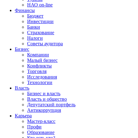
НАО on-line
Финансы
Бюджет
Инвестиции
Банки
Страхование
Налоги
Советы аудитора
Бизнес
Компании
Малый бизнес
Конфликты
Торговля
Исследования
Технологии
Власть
Бизнес и власть
Власть и общество
Депутатский портфель
Антикоррупция
Карьера
Мастер-класс
Профи
Образование
Кто есть кто?