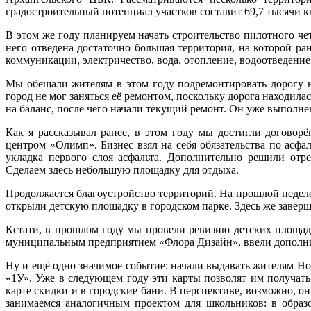
градостроительный потенциал участков составит 69,7 тысячи к
В этом же году планируем начать строительство пилотного ч
него отведена достаточно большая территория, на которой ра
коммуникации, электричество, вода, отопление, водоотведение
Мы обещали жителям в этом году подремонтировать дорогу н
город не мог заняться её ремонтом, поскольку дорога находила
на баланс, после чего начали текущий ремонт. Он уже выполнен
Как я рассказывал ранее, в этом году мы достигли договор
центром «Олимп». Бизнес взял на себя обязательства по асфа
укладка первого слоя асфальта. Дополнительно решили отр
Сделаем здесь небольшую площадку для отдыха.
Продолжается благоустройство территорий. На прошлой неде
открыли детскую площадку в городском парке. Здесь же заверш
Кстати, в прошлом году мы провели ревизию детских площад
муниципальным предприятием «Флора Дизайн», ввели дополнит
Ну и ещё одно значимое событие: начали выдавать жителям Но
«1У». Уже в следующем году эти карты позволят им получать
карте скидки и в городские бани. В перспективе, возможно, 
занимаемся аналогичным проектом для школьников: в образо