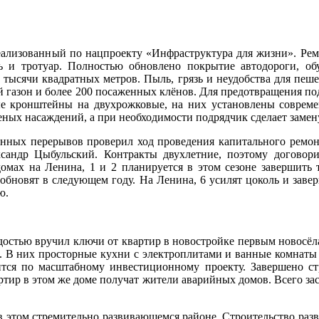
реализованный по нацпроекту «Инфраструктура для жизни». Рем
ь и тротуар. Полностью обновлено покрытие автодороги, об
9 тысячи квадратных метров. Пыль, грязь и неудобства для пеш
ый газон и более 200 посаженных клёнов. Для предотвращения п
 кронштейны на двухрожковые, на них установлены современ
ных насаждений, а при необходимости подрядчик сделает замену.
денных перерывов проверил ход проведения капитального ремон
андр Цыбульский. Контракты двухлетние, поэтому договорил
омах на Ленина, 1 и 2 планируется в этом сезоне завершить 
бновят в следующем году. На Ленина, 6 усилят цоколь и заверш
ю.
достью вручил ключи от квартир в новостройке первым новосёла
 В них просторные кухни с электроплитами и ванные комнаты с
ся по масштабному инвестиционному проекту. Завершено стр
тир в этом же доме получат жители аварийных домов. Всего зас
 этом стремительно развивающемся районе. Строительство развя