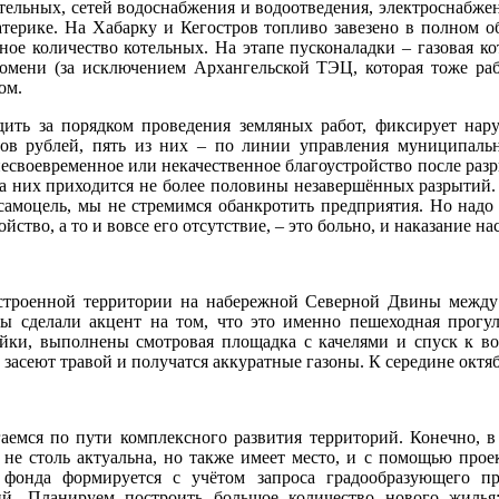
отельных, сетей водоснабжения и водоотведения, электроснабже
атерике. На Хабарку и Кегостров топливо завезено в полном об
ное количество котельных. На этапе пусконаладки – газовая ко
омени (за исключением Архангельской ТЭЦ, которая тоже работ
ом.
ить за порядком проведения земляных работ, фиксирует нар
нов рублей, пять из них – по линии управления муниципал
есвоевременное или некачественное благоустройство после разр
 них приходится не более половины незавершённых разрытий. 
самоцель, мы не стремимся обанкротить предприятия. Но надо 
йство, а то и вовсе его отсутствие, – это больно, и наказание н
устроенной территории на набережной Северной Двины между
Мы сделали акцент на том, что это именно пешеходная прогу
йки, выполнены смотровая площадка с качелями и спуск к во
о засеют травой и получатся аккуратные газоны. К середине октя
аемся по пути комплексного развития территорий. Конечно, в
не столь актуальна, но также имеет место, и с помощью про
фонда формируется с учётом запроса градообразующего пр
рий. Планируем построить большое количество нового жиль