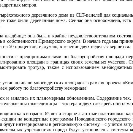
вадратных метров.
етырёхэтажного деревянного дома из CLT-панелей для социальн
нее тоже были деревянные дома. Сейчас она освобождена, есть
.
а кладбище: она была в крайне неудовлетворительном состоян
сь в собственности Приморского округа. В начале года мы приня
 на 50 процентов, и, думаю, в течение двух недель завершится.
ённости с предпринимателями по благоустройству площади пе
льтированию площади в границах своих земельных участков. Се
емонтировать тротуар, также с использованием внебюджетных
ле устанавливали много детских площадок в рамках проекта «К
аем работу по благоустройству мемориала.
ок и занялись их планомерным обновлением. Содержание тех, 
ельные штатные единицы – мастера и двух слесарей: они осмат
водвинска в возрасте 65 лет и старше льготные пластиковые кар
 скидки на концертные программы Новодвинского городского к
они будут интегрированы в региональную систему – с учётом зап
вательных учреждениях города будут установлены системы ко