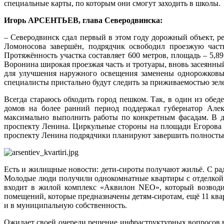
специальные карты, по которым они смогут заходить в школы.
Игорь АРСЕНТЬЕВ, глава Северодвинска:
– Северодвинск сдал первый в этом году дорожный объект, 
Ломоносова завершён, подрядчик освободил проезжую част
Протяжённость участка составляет 600 метров, площадь – 5,8
Воронина широкая проезжая часть и тротуары, вновь засеянн
для улучшения наружного освещения заменены однорожковые
специалисты пристально будут следить за приживаемостью зеле
Всегда стараюсь обходить город пешком. Так, в один из обе
домов на более ранний период поддержал губернатор Алекс
максимально выполнить работы по конкретным фасадам. В д
проспекту Ленина. Циркульные стороны на площади Егорова о
проспекту Ленина подрядчики планируют завершить полность
Есть и жилищные новости: дети-сироты получают жильё. С ра
Молодые люди получили однокомнатные квартиры с отделкой.
входит в жилой комплекс «Аквилон NEO», который возводит
помещений, которые предназначены детям-сиротам, ещё 11 квар
и в муниципальную собственность.
Ожидает своей очереди решение инфраструктурных вопросов в