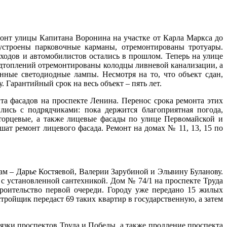
онт улицы Капитана Воронина на участке от Карла Маркса до
устроены парковочные карманы, отремонтированы тротуары.
еходов и автомобилистов остались в прошлом. Теперь на улице
одтоплений отремонтированы колодцы ливневой канализации, а
ные светодиодные лампы. Несмотря на то, что объект сдан,
 Гарантийный срок на весь объект – пять лет.
та фасадов на проспекте Ленина. Перенос срока ремонта этих
ись с подрядчиками: пока держится благоприятная погода,
торцевые, а также лицевые фасады по улице Первомайской и
ат ремонт лицевого фасада. Ремонт на домах № 11, 13, 15 по
м – Дарье Костяевой, Валерии Зарубиной и Эльвину Буланову.
 установленной сантехникой. Дом № 74/1 на проспекте Труда
оительство первой очереди. Городу уже передано 15 жилых
тройщик передаст 69 таких квартир в государственную, а затем
зки проспектов Труда и Победы, а также продление проспекта