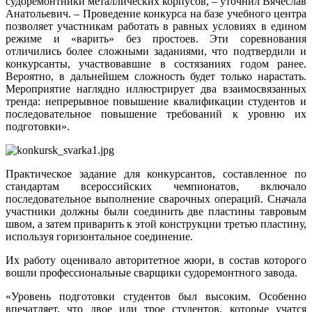
судоремонтники металлических корпусов, – уточнил Вячеслав
Анатольевич. – Проведение конкурса на базе учебного центра
позволяет участникам работать в равных условиях в едином
режиме и «варить» без простоев. Эти соревнования
отличились более сложными заданиями, что подтвердили и
конкурсанты, участвовавшие в состязаниях годом ранее.
Вероятно, в дальнейшем сложность будет только нарастать.
Мероприятие наглядно иллюстрирует два взаимосвязанных
тренда: непрерывное повышение квалификации студентов и
последовательное повышение требований к уровню их
подготовки».
Практическое задание для конкурсантов, составленное по
стандартам всероссийских чемпионатов, включало
последовательное выполнение сварочных операций. Сначала
участники должны были соединить две пластины тавровым
швом, а затем приварить к этой конструкции третью пластину,
используя горизонтальное соединение.
Их работу оценивало авторитетное жюри, в состав которого
вошли профессиональные сварщики судоремонтного завода.
«Уровень подготовки студентов был высоким. Особенно
впечатляет, что двое или трое студентов, которые учатся