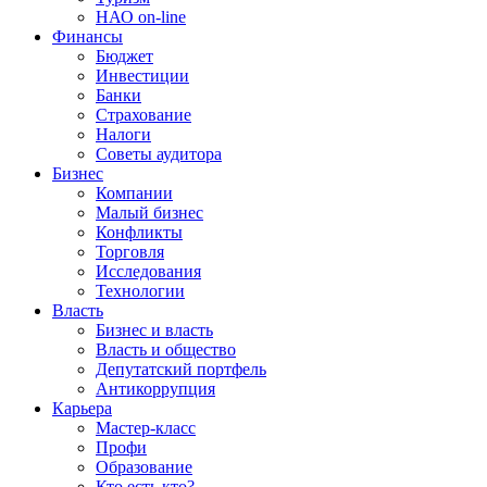
НАО on-line
Финансы
Бюджет
Инвестиции
Банки
Страхование
Налоги
Советы аудитора
Бизнес
Компании
Малый бизнес
Конфликты
Торговля
Исследования
Технологии
Власть
Бизнес и власть
Власть и общество
Депутатский портфель
Антикоррупция
Карьера
Мастер-класс
Профи
Образование
Кто есть кто?