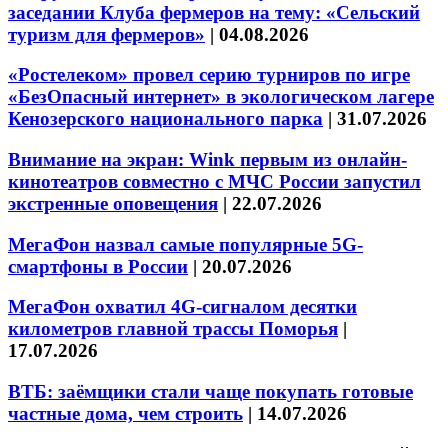
заседании Клуба фермеров на тему: «Сельский
туризм для фермеров»
|
04.08.2026
«Ростелеком» провел серию турниров по игре
«БезОпасный интернет» в экологическом лагере
Кенозерского национального парка
|
31.07.2026
Внимание на экран: Wink первым из онлайн-
кинотеатров совместно с МЧС России запустил
экстренные оповещения
|
22.07.2026
МегаФон назвал самые популярные 5G-
смартфоны в России
|
20.07.2026
МегаФон охватил 4G-сигналом десятки
километров главной трассы Поморья
|
17.07.2026
ВТБ: заёмщики стали чаще покупать готовые
частные дома, чем строить
|
14.07.2026