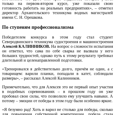
только на первом-втором курсе, уже показали свою
готовность работать на реальных предприятиях», – отметил
директор Архангельского техникума водных магистралей
имени С. Н. Орешкова.
По ступеням профессионализма
Победителем конкурса в этом году стал студент
Северодвинского техникума судостроения и машиностроения
Алексей КАЛИННИКОВ.
На вопрос о сложности испытания
он ответил, что сама по себе сварка не вызвала у него
больших трудностей, однако путь к этому результату требовал
длительной и целенаправленной подготовки.
«Тренировался я действительно долго, причём не один, а с
товарищем: варили планки, попадали в катет, соблюдали
размеры», – рассказал Алексей Калинников.
Примечательно, что для Алексея это не первый опыт участия
в подобных соревнованиях – в прошлом году он уже
пробовал свои силы, что позволило ему улучшить навыки. А
потому – эмоции от победы в этом году были особенно яркие.
«Я безумно рад! Хоть и варил не столько для победы, сколько
для повышения собственной компетенции, победа стала