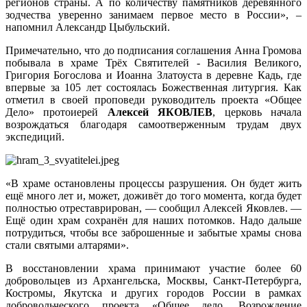
регионов страны. А по количеству памятников деревянного
зодчества уверенно занимаем первое место в России», –
напомнил Александр Цыбульский.
Примечательно, что до подписания соглашения Анна Громова
побывала в храме Трёх Святителей - Василия Великого,
Григория Богослова и Иоанна Златоуста в деревне Кадь, где
впервые за 105 лет состоялась Божественная литургия. Как
отметил в своей проповеди руководитель проекта «Общее
Дело» протоиерей
Алексей ЯКОВЛЕВ
, церковь начала
возрождаться благодаря самоотверженным трудам двух
экспедиций.
«В храме остановлены процессы разрушения. Он будет жить
ещё много лет и, может, доживёт до того момента, когда будет
полностью отреставрирован, — сообщил Алексей Яковлев. —
Ещё один храм сохранён для наших потомков. Надо дальше
потрудиться, чтобы все заброшенные и забытые храмы снова
стали святыми алтарями».
В восстановлении храма принимают участие более 60
добровольцев из Архангельска, Москвы, Санкт-Петербурга,
Костромы, Якутска и других городов России в рамках
добровольческого проекта «Общее дело. Возрождение