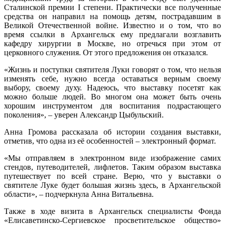
Сталинской премии I степени. Практически все полученные
средства он направил на помощь детям, пострадавшим в
Великой Отечественной войне. Известно и о том, что во
время ссылки в Архангельск ему предлагали возглавить
кафедру хирургии в Москве, но отречься при этом от
церковного служения. От этого предложения он отказался.
«Жизнь и поступки святителя Луки говорят о том, что нельзя
изменять себе, нужно всегда оставаться верным своему
выбору, своему духу. Надеюсь, что выставку посетят как
можно больше людей. Во многом она может быть очень
хорошим инструментом для воспитания подрастающего
поколения», – уверен Александр Цыбульский.
Анна Громова рассказала об истории создания выставки,
отметив, что одна из её особенностей – электронный формат.
«Мы отправляем в электронном виде изображение самих
стендов, путеводителей, лифлетов. Таким образом выставка
путешествует по всей стране. Верю, что у выставки о
святителе Луке будет большая жизнь здесь, в Архангельской
области», – подчеркнула Анна Витальевна.
Также в ходе визита в Архангельск специалисты Фонда
«Елисаветинско-Сергиевское просветительское общество»