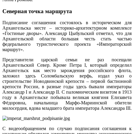
Северная точка маршрута
Подписание соглашения состоялось в историческом для
Архангельска месте – историко-архитектурном комплексе
«Гостиные дворы». Александр Цыбульский отметил, что для
Архангельской области большая честь стать частью
федерального туристического проекта «Императорский
маршрут».
Представители царской семьи не раз посещали
Архангельский Север. Кроме Петра I, который определил
Архангельск как место зарождения российского флота,
заложил здесь Соломбальскую верфь, издал указ о
строительстве Новодвинской крепости – первой бастионной
крепости России, в разные годы здесь бывали императоры
Александр I и Александр II. С паломническим визитом в 1913
году в Архангельске побывала великая княгиня Елизавета
Фёдоровна, начальница Марфо-Мариинской обители
милосердия, вдова младшего брата императора Александра III.
С видеообращением по случаю подписания соглашения к
участникам обратился заместитель министра экономического