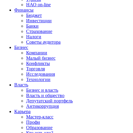
НАО on-line
Финансы
Бюджет
Инвестиции
Банки
Страхование
Налоги
Советы аудитора
Бизнес
Компании
Малый бизнес
Конфликты
Торговля
Исследования
Технологии
Власть
Бизнес и власть
Власть и общество
Депутатский портфель
Антикоррупция
Карьера
Мастер-класс
Профи
Образование
Кто есть кто?