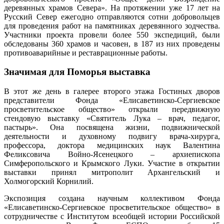
деревянных храмов Севера». На протяжении уже 17 лет на
Русский Север ежегодно отправляются сотни добровольцев
для проведения работ на памятниках деревянного зодчества.
Участники проекта провели более 550 экспедиций, были
обследованы 360 храмов и часовен, в 187 из них проведены
противоаварийные и реставрационные работы.
Значимая для Поморья выставка
В этот же день в галерее второго этажа Гостиных дворов
представители Фонда «Елисаветинско-Сергиевское
просветительское общество» открыли передвижную
стендовую выставку «Святитель Лука – врач, педагог,
пастырь». Она посвящена жизни, подвижнической
деятельности и духовному подвигу врача-хирурга,
профессора, доктора медицинских наук Валентина
Феликсовича Войно-Ясенецкого – архиепископа
Симферопольского и Крымского Луки. Участие в открытии
выставки принял митрополит Архангельский и
Холмогорский Корнилий.
Экспозиция создана научным коллективом Фонда
«Елисаветинско-Сергиевское просветительское общество» в
сотрудничестве с Институтом всеобщей истории Российской