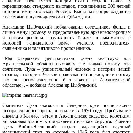
академии наук. Всего Фондом ЕСПО создано более 15
передвижных стендовых выставок, посвящённых 300-летней
истории императорской России. Выставки сопровождаются
лифлетами и путеводителями с QR-кодами.
Александр Цыбульский поблагодарил сотрудников фонда и
лично Анну Громову за предоставленную архангелогородцам
и гостям региона возможность ближе познакомиться с
историей гениального врача, учёного, преподавателя,
священника и талантливого проповедника.
«Мы открываем действительно очень значимую для
Архангельской области выставку. Не только потому, что
святитель Лука – удивительный человек в истории нашей
страны, в истории Русской православной церкви, но и потому
что он непосредственно был связан с Архангельской
областью», – добавил Александр Цыбульский.
Святитель Лука оказался в Северном крае после своего
несправедливого ареста и ссылки в 1930 году. Пребывание
сначала в Котласе, затем в Архангельске оказалось коротким,
но важным этапом в становлении его как хирурга. Именно
здесь Войно-Ясенецкий создал выдающийся научный
медицинский труд, за который в 1946 году был удостоен