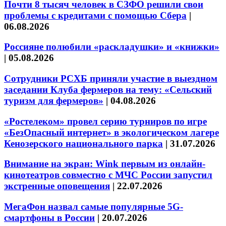
Почти 8 тысяч человек в СЗФО решили свои
проблемы с кредитами с помощью Сбера
|
06.08.2026
Россияне полюбили «раскладушки» и «книжки»
|
05.08.2026
Сотрудники РСХБ приняли участие в выездном
заседании Клуба фермеров на тему: «Сельский
туризм для фермеров»
|
04.08.2026
«Ростелеком» провел серию турниров по игре
«БезОпасный интернет» в экологическом лагере
Кенозерского национального парка
|
31.07.2026
Внимание на экран: Wink первым из онлайн-
кинотеатров совместно с МЧС России запустил
экстренные оповещения
|
22.07.2026
МегаФон назвал самые популярные 5G-
смартфоны в России
|
20.07.2026