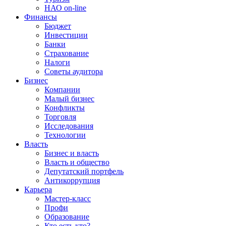
НАО on-line
Финансы
Бюджет
Инвестиции
Банки
Страхование
Налоги
Советы аудитора
Бизнес
Компании
Малый бизнес
Конфликты
Торговля
Исследования
Технологии
Власть
Бизнес и власть
Власть и общество
Депутатский портфель
Антикоррупция
Карьера
Мастер-класс
Профи
Образование
Кто есть кто?