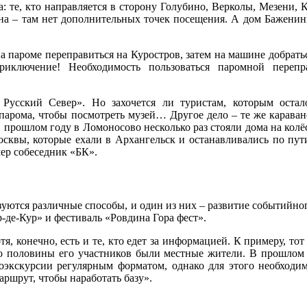
а: те, кто направляется в сторону Голубино, Верколы, Мезени,
есна – там нет дополнительных точек посещения. А дом Бажени
а пароме переправиться на Куростров, затем на машине добрать
иключение! Необходимость пользоваться паромной перепр
Русский Север». Но захочется ли туристам, которым остал
 парома, чтобы посмотреть музей… Другое дело – те же караван
в прошлом году в Ломоносово несколько раз стояли дома на колё
осквы, которые ехали в Архангельск и останавливались по пути
мер собеседник «БК».
уются различные способы, и один из них – развитие событийног
р-де-Кур» и фестиваль «Ровдина Гора фест».
я, конечно, есть и те, кто едет за информацией. К примеру, то
оло половины его участников были местные жители. В прошлом
елоэкскурсии регулярным форматом, однако для этого необходи
аршрут, чтобы наработать базу».