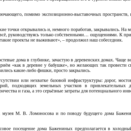
ключающего, помимо экспозиционно-выставочных пространств, п
ие точки открывались и, немного поработав, закрывались. На мой
всё, руководствуясь только собственными… ощущениями. К пример
те такие проекты не выживают», – продолжил наш собеседник.
остевые дома в глубинке, зачастую в деревенских домах. Чаще в
риём «как в деревне у бабушке», но желающих так провести с
ились какие‑либо фишки, просто закрылись.
тсутствии или нехватке базовой инфраструктуры: дорог, мос
орий, подходящих земельных участков в привлекательных 
чества и газа, а это серьёзные затраты для потенциального инв
музея М. В. Ломоносова и по поводу будущего дома Баженин
ссовое посещение дома Бажениных предполагается в холодны