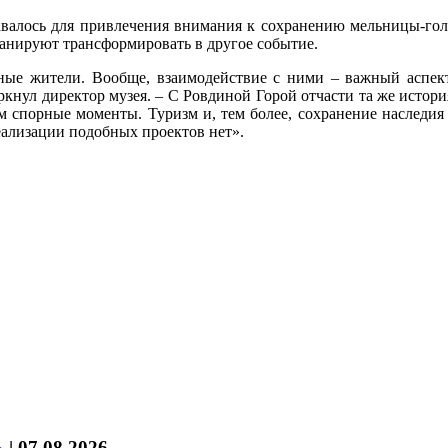
давалось для привлечения внимания к сохранению мельницы-го
ланируют трансформировать в другое событие.
ые жители. Вообще, взаимодействие с ними – важный аспект
кнул директор музея. – С Ровдиной Горой отчасти та же история
м спорные моменты. Туризм и, тем более, сохранение наследия п
еализации подобных проектов нет».
%
|
07.08.2026