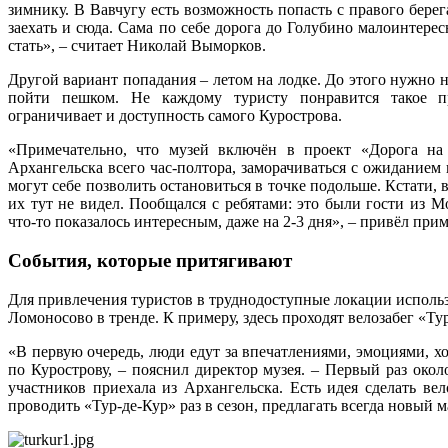
зимнику. В Вавчугу есть возможность попасть с правого берег
заехать и сюда. Сама по себе дорога до Голубино малоинтер
стать», – считает Николай Выморков.
Другой вариант попадания – летом на лодке. До этого нужно н
пойти пешком. Не каждому туристу понравится такое пр
ограничивает и доступность самого Курострова.
«Примечательно, что музей включён в проект «Дорога на 
Архангельска всего час-полтора, заморачиваться с ожиданием
могут себе позволить остановиться в точке подольше. Кстати, 
их тут не видел. Пообщался с ребятами: это были гости из М
что‑то показалось интересным, даже на 2-3 дня», – привёл при
События, которые притягивают
Для привлечения туристов в труднодоступные локации использ
Ломоносово в тренде. К примеру, здесь проходят велозабег «Ту
«В первую очередь, люди едут за впечатлениями, эмоциями, хот
по Курострову, – пояснил директор музея. – Первый раз ок
участников приехала из Архангельска. Есть идея сделать в
проводить «Тур-де-Кур» раз в сезон, предлагать всегда новый м