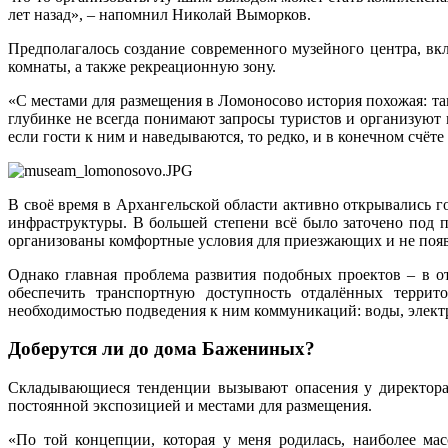
лет назад», – напомнил Николай Выморков.
Предполагалось создание современного музейного центра, в
комнаты, а также рекреационную зону.
«С местами для размещения в Ломоносово история похожая: так
глубинке не всегда понимают запросы туристов и организуют 
если гости к ним и наведываются, то редко, и в конечном счё
В своё время в Архангельской области активно открывались г
инфраструктуры. В большей степени всё было заточено под п
организованы комфортные условия для приезжающих и не появ
Однако главная проблема развития подобных проектов – в о
обеспечить транспортную доступность отдалённых террит
необходимостью подведения к ним коммуникаций: воды, электри
Доберутся ли до дома Бажениных?
Складывающиеся тенденции вызывают опасения у директора 
постоянной экспозицией и местами для размещения.
«По той концепции, которая у меня родилась, наиболее ма