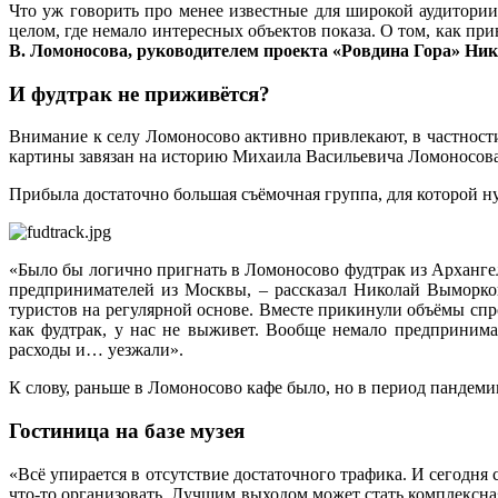
Что уж говорить про менее известные для широкой аудитории
целом, где немало интересных объектов показа. О том, как пр
В. Ломоносова, руководителем проекта «Ровдина Гора»
И фудтрак не приживётся?
Внимание к селу Ломоносово активно привлекают, в частност
картины завязан на историю Михаила Васильевича Ломоносова. 
Прибыла достаточно большая съёмочная группа, для которой ну
«Было бы логично пригнать в Ломоносово фудтрак из Архангел
предпринимателей из Москвы, – рассказал Николай Выморков
туристов на регулярной основе. Вместе прикинули объёмы спр
как фудтрак, у нас не выживет. Вообще немало предпринима
расходы и… уезжали».
К слову, раньше в Ломоносово кафе было, но в период пандем
Гостиница на базе музея
«Всё упирается в отсутствие достаточного трафика. И сегодня
что‑то организовать. Лучшим выходом может стать комплексна