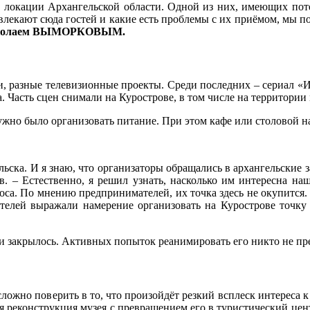
 локации Архангельской области. Одной из них, имеющих поте
ивлекают сюда гостей и какие есть проблемы с их приёмом, мы п
 Николаем ВЫМОРКОВЫМ.
и, разные телевизионные проекты. Среди последних – сериал «И
Часть сцен снимали на Курострове, в том числе на территории 
жно было организовать питание. При этом кафе или столовой на
ьска. И я знаю, что организаторы обращались в архангельские 
. – Естественно, я решил узнать, насколько им интересна на
оса. По мнению предпринимателей, их точка здесь не окупится.
телей выражали намерение организовать на Курострове точку
ии закрылось. Активных попыток реанимировать его никто не п
 сложно поверить в то, что произойдёт резкий всплеск интерес
я реконструкция музея с превращением его в туристический цент