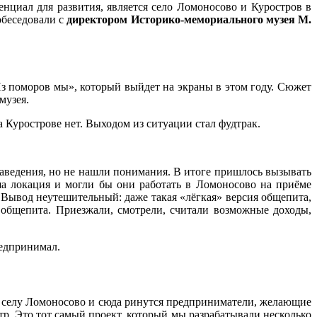
нциал для развития, является село Ломоносово и Куростров в
обеседовали с
директором Историко-мемориального музея М.
з поморов мы», который выйдет на экраны в этом году. Сюжет
музея.
 Курострове нет. Выходом из ситуации стал фудтрак.
заведения, но не нашли понимания. В итоге пришлось вызывать
ша локация и могли бы они работать в Ломоносово на приёме
 Вывод неутешительный: даже такая «лёгкая» версия общепита,
 общепита. Приезжали, смотрели, считали возможные доходы,
редпринимал.
а к селу Ломоносово и сюда ринутся предприниматели, желающие
р. Это тот самый проект, который мы разрабатывали несколько