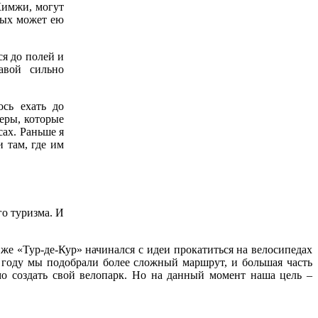
 Кимжи, могут
ных может ею
ся до полей и
авой сильно
ось ехать до
еры, которые
сах. Раньше я
 там, где им
о туризма. И
т же «Тур-де-Кур» начинался с идеи прокатиться на велосипедах
 году мы подобрали более сложный маршрут, и большая часть
мо создать свой велопарк. Но на данный момент наша цель –