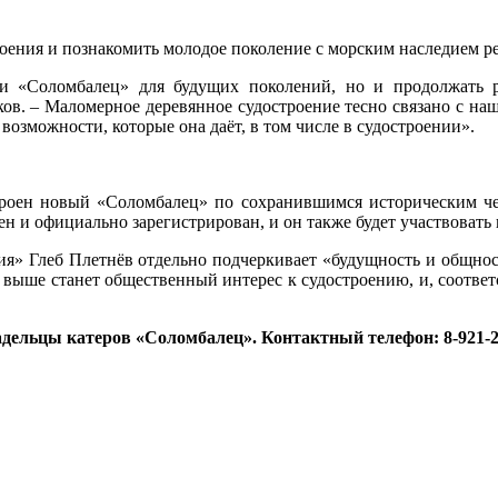
роения и познакомить молодое поколение с морским наследием р
и «Соломбалец» для будущих поколений, но и продолжать ра
ов. – Маломерное деревянное судостроение тесно связано с на
е возможности, которые она даёт, в том числе в судостроении».
троен новый «Соломбалец» по сохранившимся историческим че
 и официально зарегистрирован, и он также будет участвовать 
» Глеб Плетнёв отдельно подчеркивает «будущность и общност
 выше станет общественный интерес к судостроению, и, соответс
адельцы катеров «Соломбалец». Контактный телефон: 8-921-