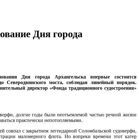
ование Дня города
ования Дня города Архангельска впервые состоится
до Северодвинского моста, соблюдая линейный порядок.
нительный директор «Фонда традиционного судостроения»
й верфи, долгие годы были неотъемлемой частью речной жизни
таваться практически непотопляемыми.
ей совпал с закрытием легендарной Соломбальской судоверфи,
страции маломерного флота. Но вопреки времени этот катер