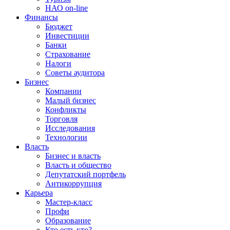
НАО on-line
Финансы
Бюджет
Инвестиции
Банки
Страхование
Налоги
Советы аудитора
Бизнес
Компании
Малый бизнес
Конфликты
Торговля
Исследования
Технологии
Власть
Бизнес и власть
Власть и общество
Депутатский портфель
Антикоррупция
Карьера
Мастер-класс
Профи
Образование
Кто есть кто?