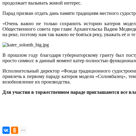
продолжает вызывать живой интерес.
Парад призван отдать дань памяти традициям местного судост
«Очень важно не только сохранить историю катеров модел
Общественного совета при главе Архангельска Вадим Медведк
на реке, поэтому нам так важно не бояться реку, уважать её и т
В прошлом году благодаря губернаторскому гранту был пос
просто символ: в данный момент катер полностью функционален
Исполнительный директор «Фонда традиционного судостроения
привлечь к первому параду катеров модели «Соломбалец», тем
возобновление их производства.
Для участия в торжественном параде приглашаются все вл