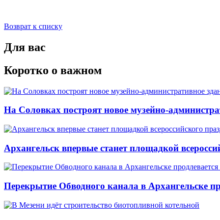
Возврат к списку
Для вас
Коротко о важном
На Соловках построят новое музейно-администра
Архангельск впервые станет площадкой всеросси
Перекрытие Обводного канала в Архангельске про