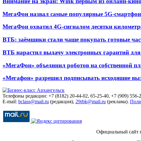
Внимание на экран: Wink первым из онлайн-кино
МегаФон назвал самые популярные 5G-смартфон
МегаФон охватил 4G-сигналом десятки километр
ВТБ: заёмщики стали чаще покупать готовые час
ВТБ нарастил выдачу электронных гарантий для 
«МегаФон» объединил роботов на собственной п
«Мегафон» разрешил подписывать исходящие вы
Телефоны редакции: +7 (8182) 20-44-02, 65-25-40, +7 (909) 556-2
E-mail:
bclass@mail.ru
(редакция),
29rbk@mail.ru
(реклама).
Поли
Официальный сайт 