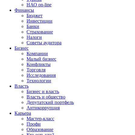
НАО on-line
Финансы
Бюджет
Инвестиции
Банки
Страхование
Налоги
Советы аудитора
Бизнес
Компании
Малый бизнес
Конфликты
Торговля
Исследования
Технологии
Власть
Бизнес и власть
Власть и общество
Депутатский портфель
Антикоррупция
Карьера
Мастер-класс
Профи
Образование
Кто есть кто?