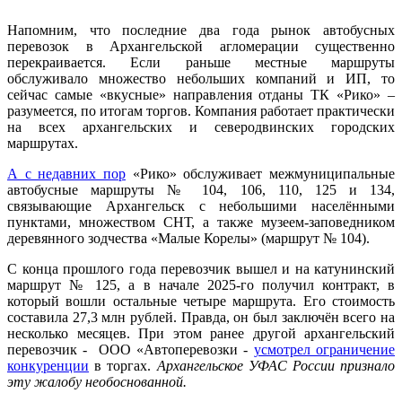
Напомним, что последние два года рынок автобусных
перевозок в Архангельской агломерации существенно
перекраивается. Если раньше местные маршруты
обслуживало множество небольших компаний и ИП, то
сейчас самые «вкусные» направления отданы ТК «Рико» –
разумеется, по итогам торгов. Компания работает практически
на всех архангельских и северодвинских городских
маршрутах.
А с недавних пор
«Рико» обслуживает межмуниципальные
автобусные маршруты № 104, 106, 110, 125 и 134,
связывающие Архангельск с небольшими населёнными
пунктами, множеством СНТ, а также музеем-заповедником
деревянного зодчества «Малые Корелы» (маршрут № 104).
С конца прошлого года перевозчик вышел и на катунинский
маршрут № 125, а в начале 2025-го получил контракт, в
который вошли остальные четыре маршрута. Его стоимость
составила 27,3 млн рублей. Правда, он был заключён всего на
несколько месяцев. При этом ранее другой архангельский
перевозчик - ООО «Автоперевозки -
усмотрел ограничение
конкуренции
в торгах.
Архангельское УФАС России признало
эту жалобу необоснованной.