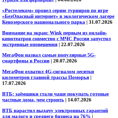
«Ростелеком» провел серию турниров по игре
«БезОпасный интернет» в экологическом лагере
Кенозерского национального парка
|
31.07.2026
Внимание на экран: Wink первым из онлайн-
кинотеатров совместно с МЧС России запустил
экстренные оповещения
|
22.07.2026
МегаФон назвал самые популярные 5G-
смартфоны в России
|
20.07.2026
МегаФон охватил 4G-сигналом десятки
километров главной трассы Поморья
|
17.07.2026
ВТБ: заёмщики стали чаще покупать готовые
частные дома, чем строить
|
14.07.2026
ВТБ нарастил выдачу электронных гарантий
для малого и среднего бизнеса на 76%
|