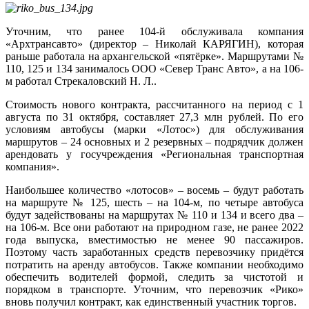
Уточним, что ранее 104-й обслуживала компания
«Архтрансавто» (директор – Николай КАРЯГИН), которая
раньше работала на архангельской «пятёрке». Маршрутами №
110, 125 и 134 занималось ООО «Север Транс Авто», а на 106-
м работал Стрекаловский Н. Л..
Стоимость нового контракта, рассчитанного на период с 1
августа по 31 октября, составляет 27,3 млн рублей. По его
условиям автобусы (марки «Лотос») для обслуживания
маршрутов – 24 основных и 2 резервных – подрядчик должен
арендовать у госучреждения «Региональная транспортная
компания».
Наибольшее количество «лотосов» – восемь – будут работать
на маршруте № 125, шесть – на 104-м, по четыре автобуса
будут задействованы на маршрутах № 110 и 134 и всего два –
на 106-м. Все они работают на природном газе, не ранее 2022
года выпуска, вместимостью не менее 90 пассажиров.
Поэтому часть заработанных средств перевозчику придётся
потратить на аренду автобусов. Также компании необходимо
обеспечить водителей формой, следить за чистотой и
порядком в транспорте. Уточним, что перевозчик «Рико»
вновь получил контракт, как единственный участник торгов.