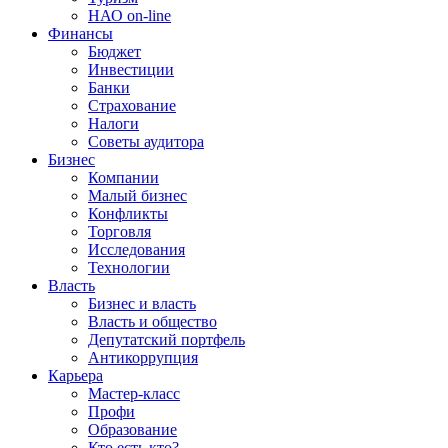
НАО on-line
Финансы
Бюджет
Инвестиции
Банки
Страхование
Налоги
Советы аудитора
Бизнес
Компании
Малый бизнес
Конфликты
Торговля
Исследования
Технологии
Власть
Бизнес и власть
Власть и общество
Депутатский портфель
Антикоррупция
Карьера
Мастер-класс
Профи
Образование
Кто есть кто?