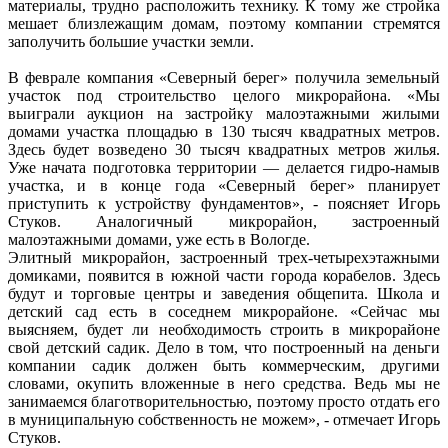
материалы, трудно расположить технику. К тому же стройка
мешает близлежащим домам, поэтому компании стремятся
заполучить большие участки земли.
В феврале компания «Северный берег» получила земельный
участок под строительство целого микрорайона. «Мы
выиграли аукцион на застройку малоэтажными жилыми
домами участка площадью в 130 тысяч квадратных метров.
Здесь будет возведено 30 тысяч квадратных метров жилья.
Уже начата подготовка территории — делается гидро-намыв
участка, и в конце года «Северный берег» планирует
приступить к устройству фундаментов», - поясняет Игорь
Стуков. Аналогичный микрорайон, застроенный
малоэтажными домами, уже есть в Вологде.
Элитный микрорайон, застроенный трех-четырехэтажными
домиками, появится в южной части города корабелов. Здесь
будут и торговые центры и заведения общепита. Школа и
детский сад есть в соседнем микрорайоне. «Сейчас мы
выясняем, будет ли необходимость строить в микрорайоне
свой детский садик. Дело в том, что построенный на деньги
компании садик должен быть коммерческим, другими
словами, окупить вложенные в него средства. Ведь мы не
занимаемся благотворительностью, поэтому просто отдать его
в муниципальную собственность не можем», - отмечает Игорь
Стуков.