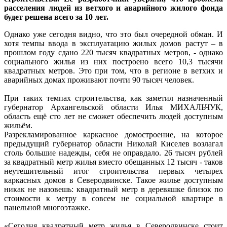
расселения людей из ветхого и аварийного жилого фонда
будет решена всего за 10 лет.
Однако уже сегодня видно, что это был очередной обман. И
хотя темпы ввода в эксплуатацию жилых домов растут – в
прошлом году сдано 220 тысяч квадратных метров, - однако
социального жилья из них построено всего 10,3 тысячи
квадратных метров. Это при том, что в регионе в ветхих и
аварийных домах проживают почти 90 тысяч человек.
При таких темпах строительства, как заметил назначенный
губернатор Архангельской области Илья МИХАЛЬЧУК,
область ещё сто лет не сможет обеспечить людей доступным
жильём.
Разрекламированное каркасное домостроение, на которое
предыдущий губернатор области Николай Киселев возлагал
столь большие надежды, себя не оправдало. 26 тысяч рублей
за квадратный метр жилья вместо обещанных 12 тысяч - таков
неутешительный итог строительства первых четырех
каркасных домов в Северодвинске. Такое жилье доступным
никак не назовешь: квадратный метр в деревяшке близок по
стоимости к метру в совсем не социальной квартире в
панельной многоэтажке.
«Сегодня квадратный метр жилья в Северодвинске стоит