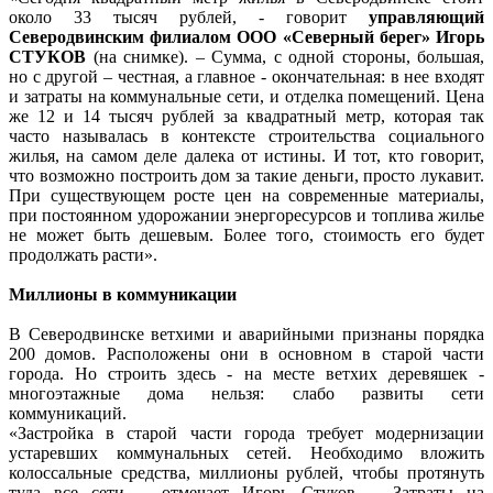
около 33 тысяч рублей, - говорит
управляющий
Северодвинским филиалом ООО «Северный берег» Игорь
СТУКОВ
(на снимке). – Сумма, с одной стороны, большая,
но с другой – честная, а главное - окончательная: в нее входят
и затраты на коммунальные сети, и отделка помещений. Цена
же 12 и 14 тысяч рублей за квадратный метр, которая так
часто называлась в контексте строительства социального
жилья, на самом деле далека от истины. И тот, кто говорит,
что возможно построить дом за такие деньги, просто лукавит.
При существующем росте цен на современные материалы,
при постоянном удорожании энергоресурсов и топлива жилье
не может быть дешевым. Более того, стоимость его будет
продолжать расти».
Миллионы в коммуникации
В Северодвинске ветхими и аварийными признаны порядка
200 домов. Расположены они в основном в старой части
города. Но строить здесь - на месте ветхих деревяшек -
многоэтажные дома нельзя: слабо развиты сети
коммуникаций.
«Застройка в старой части города требует модернизации
устаревших коммунальных сетей. Необходимо вложить
колоссальные средства, миллионы рублей, чтобы протянуть
туда все сети, - отмечает Игорь Стуков. - Затраты на