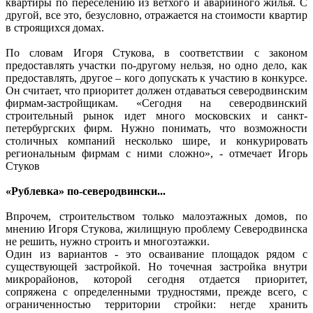
квартиры по переселению из ветхого и аварийного жилья. С
другой, все это, безусловно, отражается на стоимости квартир
в строящихся домах.
По словам Игоря Стукова, в соответствии с законом
предоставлять участки по-другому нельзя, но одно дело, как
предоставлять, другое – кого допускать к участию в конкурсе.
Он считает, что приоритет должен отдаваться северодвинским
фирмам-застройщикам. «Сегодня на северодвинский
строительный рынок идет много московских и санкт-
петербургских фирм. Нужно понимать, что возможности
столичных компаний несколько шире, и конкурировать
региональным фирмам с ними сложно», - отмечает Игорь
Стуков
«Рублевка» по-северодвински...
Впрочем, строительством только малоэтажных домов, по
мнению Игоря Стукова, жилищную проблему Северодвинска
не решить, нужно строить и многоэтажки.
Один из вариантов - это осваивание площадок рядом с
существующей застройкой. Но точечная застройка внутри
микрорайонов, которой сегодня отдается приоритет,
сопряжена с определенными трудностями, прежде всего, с
ограниченностью территории стройки: негде хранить