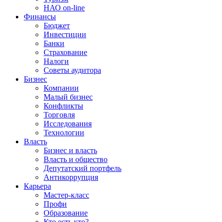
НАО on-line
Финансы
Бюджет
Инвестиции
Банки
Страхование
Налоги
Советы аудитора
Бизнес
Компании
Малый бизнес
Конфликты
Торговля
Исследования
Технологии
Власть
Бизнес и власть
Власть и общество
Депутатский портфель
Антикоррупция
Карьера
Мастер-класс
Профи
Образование
Кто есть кто?