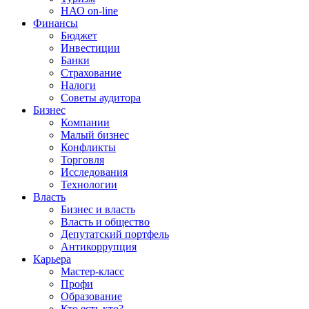
НАО on-line
Финансы
Бюджет
Инвестиции
Банки
Страхование
Налоги
Советы аудитора
Бизнес
Компании
Малый бизнес
Конфликты
Торговля
Исследования
Технологии
Власть
Бизнес и власть
Власть и общество
Депутатский портфель
Антикоррупция
Карьера
Мастер-класс
Профи
Образование
Кто есть кто?