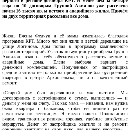
первого в регионе договора КРТ. И менее чем за четыре
года по 10 договорам Группой Аквилон уже расселено
почти 16 тысяч кв. м ветхого и аварийного жилья. Причём
на двух территориях расселены все дома.
Жизнь Елены Федчук и её мамы изменилась благодаря
программе КРТ. Много лет они жили в ветхой деревяшке на
улице Логинова. Дом попал в программу комплексного
развития территорий. Участок по аукциону приобрела Группа
Аквилон, взяв на себя обязательство расселить ветхие и
аварийные дома. Елена выбрала вариант с
денежной компенсацией. Полученных от застройщика
средств хватило не только на приобретение благоустроенной
квартиры в центре Архангельска, но и на качественный
ремонт.
«Старый дом был деревянным и уже шатким. Мы
договорились с застройщиком о сумме, выписались — и
деньги у меня на счету. Так как мама — инвалид, нам нужна
была квартира с балконом, чтобы ей лишний раз не
спускаться по лестницам. Я такую нашла. Поликлиника
рядом, транспортная развязка хорошая, удобные автобусные
маршруты. Денег от застройщика хватило и на ремонт:
обновили квартиру на свой вкус, для нашего удобства», -