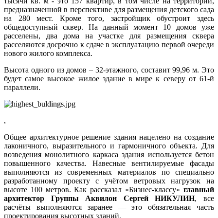
тысячи кв. м - это 157 квартир, в том числе на территории,
предназначенной в перспективе для размещения детского сада
на 280 мест. Кроме того, застройщик обустроит здесь
общедоступный сквер. На данный момент 10 домов уже
расселены, два дома на участке для размещения сквера
расселяются досрочно к сдаче в эксплуатацию первой очереди
нового жилого комплекса.
Высота одного из домов – 32-этажного, составит 99,96 м. Это
будет самое высокое жилое здание в мире к северу от 61-й
параллели.
,
Общее архитектурное решение здания нацелено на создание
лаконичного, выразительного и гармоничного объекта. Для
возведения монолитного каркаса здания используется бетон
повышенного качества. Навесные вентилируемые фасады
выполняются из современных материалов по специально
разработанному проекту с учётом ветровых нагрузок на
высоте 100 метров. Как рассказал «Бизнес-классу»
главный
архитектор Группы Аквилон Сергей НИКУЛИН
, все
расчёты выполняются заранее — это обязательная часть
проектирования высотных зданий.