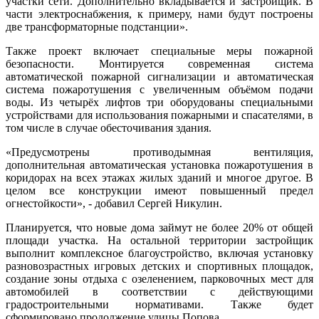
участки сети. Дополнительно вкладывается и застройщик. В
части электроснабжения, к примеру, нами будут построены
две трансформаторные подстанции».
Также проект включает специальные меры пожарной
безопасности. Монтируется современная система
автоматической пожарной сигнализации и автоматическая
система пожаротушения с увеличенным объёмом подачи
воды. Из четырёх лифтов три оборудованы специальными
устройствами для использования пожарными и спасателями, в
том числе в случае обесточивания здания.
«Предусмотрены противодымная вентиляция,
дополнительная автоматическая установка пожаротушения в
коридорах на всех этажах жилых зданий и многое другое. В
целом все конструкции имеют повышенный предел
огнестойкости», - добавил Сергей Никулин.
Планируется, что новые дома займут не более 20% от общей
площади участка. На остальной территории застройщик
выполнит комплексное благоустройство, включая установку
разновозрастных игровых детских и спортивных площадок,
создание зоны отдыха с озеленением, парковочных мест для
автомобилей в соответствии с действующими
градостроительными нормативами. Также будет
сформировано продолжение улицы Попова.