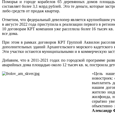
Поморья и городе корабелов 65 деревянных домов площадью
составляет более 3,1 млрд рублей. Это те деньги, которые зас
либо средств от продаж квартир.
Отметим, что федеральный девелопер является крупнейшим у
в августе 2022 года приступила к реализации первого в регион
10 договорам КРТ компания уже расселила более 16 тысяч кв.
все дома.
При этом в рамках договоров КРТ Группой Аквилон расселяют
дополнительных зданий Архангельского морского кадетского 
Эти участки остаются муниципальными и в коммерческую заст
Добавим, что в 2011-2021 годах по городской программе раз
аварийных дома площадью около 12 тысяч кв. м, построила детс
«Цель наше
новостроек:
выплатить д
нашим догов
жителю инди
жилфонда, н
серьёзно ув
объективно 
Александр