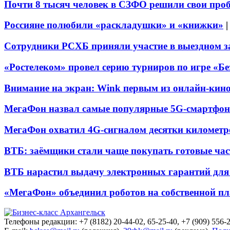
Почти 8 тысяч человек в СЗФО решили свои про
Россияне полюбили «раскладушки» и «книжки»
Сотрудники РСХБ приняли участие в выездном за
«Ростелеком» провел серию турниров по игре «Б
Внимание на экран: Wink первым из онлайн-кино
МегаФон назвал самые популярные 5G-смартфон
МегаФон охватил 4G-сигналом десятки километр
ВТБ: заёмщики стали чаще покупать готовые час
ВТБ нарастил выдачу электронных гарантий для 
«МегаФон» объединил роботов на собственной п
Телефоны редакции: +7 (8182) 20-44-02, 65-25-40, +7 (909) 556-2