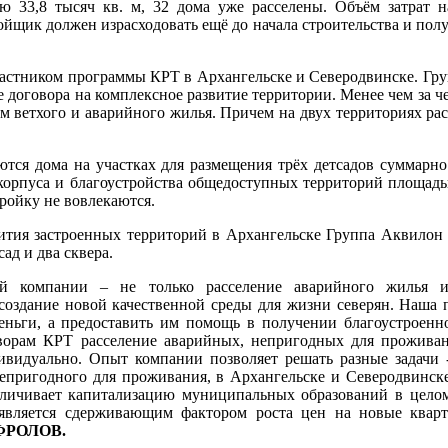
 33,8 тысяч кв. м, 32 дома уже расселены. Объём затрат н
тройщик должен израсходовать ещё до начала строительства и пол
частником программы КРТ в Архангельске и Северодвинске. Гр
е договора на комплексное развитие территории. Менее чем за ч
 м ветхого и аварийного жилья. Причем на двух территориях ра
ся дома на участках для размещения трёх детсадов суммарно 
корпуса и благоустройства общедоступных территорий площадью
ройку не вовлекаются.
вития застроенных территорий в Архангельске Группа Аквилон 
ад и два сквера.
й компании – не только расселение аварийного жилья и
 создание новой качественной среды для жизни северян. Наша 
еньги, а предоставить им помощь в получении благоустроенн
орам КРТ расселение аварийных, непригодных для проживан
видуально. Опыт компании позволяет решать разные задачи 
епригодного для проживания, в Архангельске и Северодвинск
еличивает капитализацию муниципальных образований в целом
является сдерживающим фактором роста цен на новые кварт
 ФРОЛОВ.