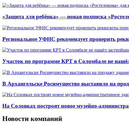
«Защита для ребёнка» — новая подписка «Ростеле
Региональное УФНС рекомендует проверить рекв
Участок по программе КРТ в Соломбале не нашё
В Архангельске Росимущество выставило на про
На Соловках построят новое музейно-администра
Новости компаний