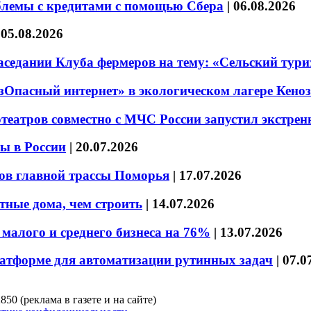
блемы с кредитами с помощью Сбера
|
06.08.2026
|
05.08.2026
седании Клуба фермеров на тему: «Сельский тури
езОпасный интернет» в экологическом лагере Кено
театров совместно с МЧС России запустил экстре
ы в России
|
20.07.2026
ов главной трассы Поморья
|
17.07.2026
тные дома, чем строить
|
14.07.2026
малого и среднего бизнеса на 76%
|
13.07.2026
латформе для автоматизации рутинных задач
|
07.0
850 (реклама в газете и на сайте)