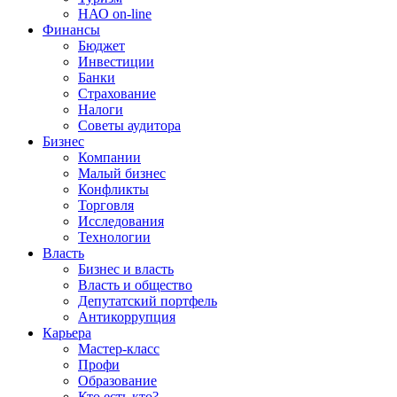
НАО on-line
Финансы
Бюджет
Инвестиции
Банки
Страхование
Налоги
Советы аудитора
Бизнес
Компании
Малый бизнес
Конфликты
Торговля
Исследования
Технологии
Власть
Бизнес и власть
Власть и общество
Депутатский портфель
Антикоррупция
Карьера
Мастер-класс
Профи
Образование
Кто есть кто?