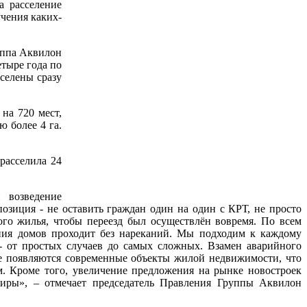
а расселение
учения каких-
уппа Аквилон
етыре года по
сселены сразу
на 720 мест,
 более 4 га.
расселила 24
 возведение
позиция - не оставить граждан один на один с КРТ, не просто
ого жилья, чтобы переезд был осуществлён вовремя. По всем
ия домов проходит без нареканий. Мы подходим к каждому
- от простых случаев до самых сложных. Взамен аварийного
е появляются современные объекты жилой недвижимости, что
. Кроме того, увеличение предложения на рынке новостроек
иры», – отмечает председатель Правления Группы Аквилон