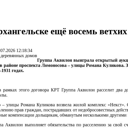
рхангельске ещё восемь ветхи
7.2026 12:18:34
Группа Аквилон выиграла открытый аукци
а в районе проспекта Ломоносова – улицы Романа Куликова. З
1931 годах.
 в рамках этого договора КРТ Группа Аквилон расселит два д
олы.
 – улицы Романа Куликова возвела жилой комплекс «Некст». С
влению прав граждан, пострадавших от недобросовестных действ
жные компенсации дольщикам, обманутым несколькими другими
а Аквилон выполняет обязательства по расселению за свой сч