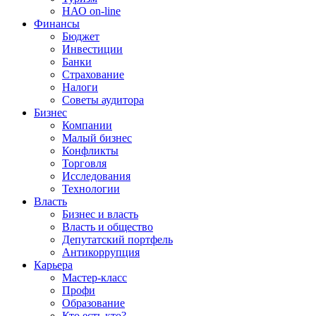
НАО on-line
Финансы
Бюджет
Инвестиции
Банки
Страхование
Налоги
Советы аудитора
Бизнес
Компании
Малый бизнес
Конфликты
Торговля
Исследования
Технологии
Власть
Бизнес и власть
Власть и общество
Депутатский портфель
Антикоррупция
Карьера
Мастер-класс
Профи
Образование
Кто есть кто?