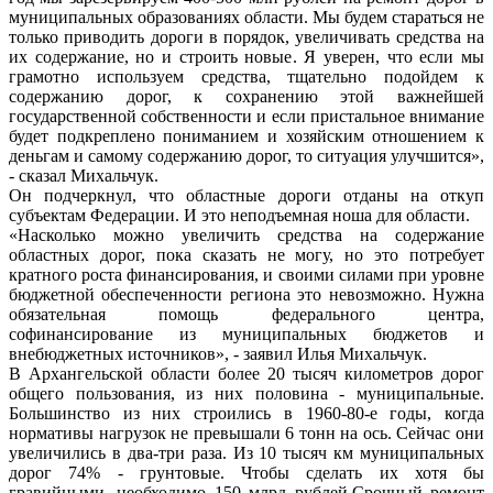
муниципальных образованиях области. Мы будем стараться не
только приводить дороги в порядок, увеличивать средства на
их содержание, но и строить новые. Я уверен, что если мы
грамотно используем средства, тщательно подойдем к
содержанию дорог, к сохранению этой важнейшей
государственной собственности и если пристальное внимание
будет подкреплено пониманием и хозяйским отношением к
деньгам и самому содержанию дорог, то ситуация улучшится»,
- сказал Михальчук.
Он подчеркнул, что областные дороги отданы на откуп
субъектам Федерации. И это неподъемная ноша для области.
«Насколько можно увеличить средства на содержание
областных дорог, пока сказать не могу, но это потребует
кратного роста финансирования, и своими силами при уровне
бюджетной обеспеченности региона это невозможно. Нужна
обязательная помощь федерального центра,
софинансирование из муниципальных бюджетов и
внебюджетных источников», - заявил Илья Михальчук.
В Архангельской области более 20 тысяч километров дорог
общего пользования, из них половина - муниципальные.
Большинство из них строились в 1960-80-е годы, когда
нормативы нагрузок не превышали 6 тонн на ось. Сейчас они
увеличились в два-три раза. Из 10 тысяч км муниципальных
дорог 74% - грунтовые. Чтобы сделать их хотя бы
гравийными, необходимо 150 млрд рублей.Срочный ремонт