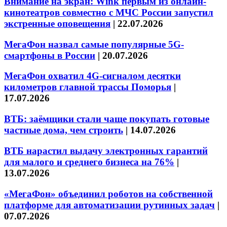
Внимание на экран: Wink первым из онлайн-
кинотеатров совместно с МЧС России запустил
экстренные оповещения
|
22.07.2026
МегаФон назвал самые популярные 5G-
смартфоны в России
|
20.07.2026
МегаФон охватил 4G-сигналом десятки
километров главной трассы Поморья
|
17.07.2026
ВТБ: заёмщики стали чаще покупать готовые
частные дома, чем строить
|
14.07.2026
ВТБ нарастил выдачу электронных гарантий
для малого и среднего бизнеса на 76%
|
13.07.2026
«МегаФон» объединил роботов на собственной
платформе для автоматизации рутинных задач
|
07.07.2026