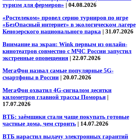
туризм для фермеров»
|
04.08.2026
«Ростелеком» провел серию турниров по игре
«БезОпасный интернет» в экологическом лагере
Кенозерского национального парка
|
31.07.2026
Внимание на экран: Wink первым из онлайн-
кинотеатров совместно с МЧС России запустил
экстренные оповещения
|
22.07.2026
МегаФон назвал самые популярные 5G-
смартфоны в России
|
20.07.2026
МегаФон охватил 4G-сигналом десятки
километров главной трассы Поморья
|
17.07.2026
ВТБ: заёмщики стали чаще покупать готовые
частные дома, чем строить
|
14.07.2026
ВТБ нарастил выдачу электронных гарантий