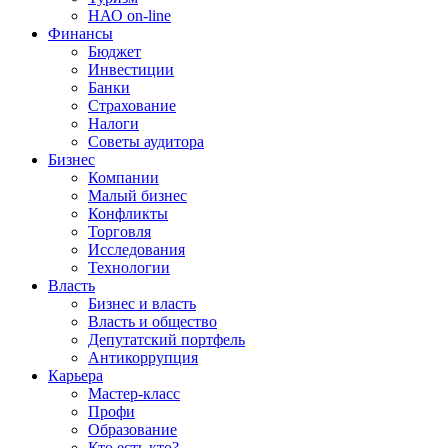
НАО on-line
Финансы
Бюджет
Инвестиции
Банки
Страхование
Налоги
Советы аудитора
Бизнес
Компании
Малый бизнес
Конфликты
Торговля
Исследования
Технологии
Власть
Бизнес и власть
Власть и общество
Депутатский портфель
Антикоррупция
Карьера
Мастер-класс
Профи
Образование
Кто есть кто?