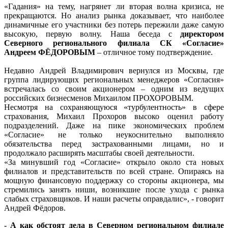
«Гадания» на тему, нагрянет ли вторая волна кризиса, не
прекращаются. Но анализ рынка доказывает, что наиболее
динамичные его участники без потерь пережили даже самую
высокую, первую волну. Наша беседа с
директором
Северного регионального филиала СК «Согласие»
Андреем ФЁДОРОВЫМ
– отличное тому подтверждение.
Недавно Андрей Владимирович вернулся из Москвы, где
группа лидирующих региональных менеджеров «Согласия»
встречалась со своим акционером – одним из ведущих
российских бизнесменов Михаилом ПРОХОРОВЫМ.
Несмотря на сохраняющуюся «турбулентность» в сфере
страхования, Михаил Прохоров высоко оценил работу
подразделений. Даже на пике экономических проблем
«Согласие» не только неукоснительно выполняло
обязательства перед застрахованными лицами, но и
продолжало расширять масштабы своей деятельности.
«За минувший год «Согласие» открыло около ста новых
филиалов и представительств по всей стране. Опираясь на
мощную финансовую поддержку со стороны акционера, мы
стремились занять ниши, возникшие после ухода с рынка
слабых страховщиков. И наши расчеты оправдалис», - говорит
Андрей Фёдоров.
- А как обстоят дела в Северном региональном филиале