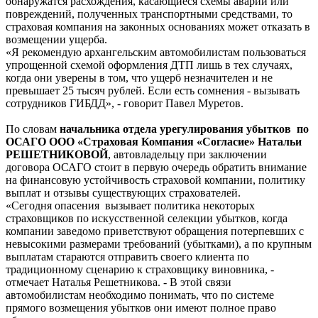
обнаружатся расхождения, касающиеся схемы аварии или
повреждений, полученных транспортными средствами, то
страховая компания на законных основаниях может отказать в
возмещении ущерба.
«Я рекомендую архангельским автомобилистам пользоваться
упрощенной схемой оформления ДТП лишь в тех случаях,
когда они уверены в том, что ущерб незначителен и не
превышает 25 тысяч рублей. Если есть сомнения - вызывать
сотрудников ГИБДД», - говорит Павел Муретов.
По словам
начальника отдела урегулирования убытков по
ОСАГО ООО «Страховая Компания «Согласие» Натальи
РЕШЕТНИКОВОЙ
, автовладельцу при заключении
договора ОСАГО стоит в первую очередь обратить внимание
на финансовую устойчивость страховой компании, политику
выплат и отзывы существующих страхователей.
«Сегодня опасения вызывает политика некоторых
страховщиков по искусственной селекции убытков, когда
компании заведомо приветствуют обращения потерпевших с
невысокими размерами требований (убытками), а по крупным
выплатам стараются отправить своего клиента по
традиционному сценарию к страховщику виновника, -
отмечает Наталья Решетникова. - В этой связи
автомобилистам необходимо понимать, что по системе
прямого возмещения убытков они имеют полное право