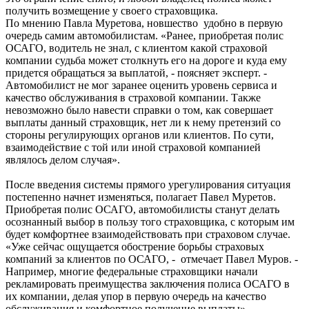
получить возмещение у своего страховщика.
По мнению Павла Муретова, новшество удобно в первую
очередь самим автомобилистам. «Ранее, приобретая полис
ОСАГО, водитель не знал, с клиентом какой страховой
компании судьба может столкнуть его на дороге и куда ему
придется обращаться за выплатой, - поясняет эксперт. -
Автомобилист не мог заранее оценить уровень сервиса и
качество обслуживания в страховой компании. Также
невозможно было навести справки о том, как совершает
выплаты данный страховщик, нет ли к нему претензий со
стороны регулирующих органов или клиентов. По сути,
взаимодействие с той или иной страховой компанией
являлось делом случая».
После введения системы прямого урегулирования ситуация
постепенно начнет изменяться, полагает Павел Муретов.
Приобретая полис ОСАГО, автомобилисты станут делать
осознанный выбор в пользу того страховщика, с которым им
будет комфортнее взаимодействовать при страховом случае.
«Уже сейчас ощущается обострение борьбы страховых
компаний за клиентов по ОСАГО, - отмечает Павел Муров. -
Например, многие федеральные страховщики начали
рекламировать преимущества заключения полиса ОСАГО в
их компании, делая упор в первую очередь на качество
обслуживания и комфортное получение выплаты».