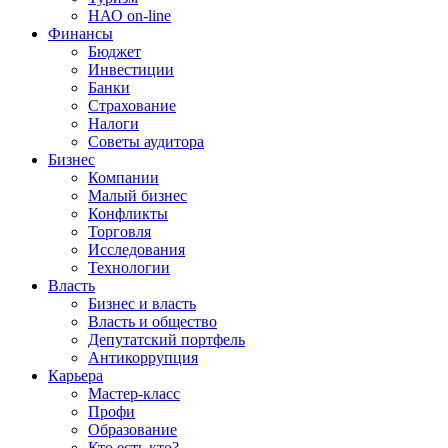
НАО on-line
Финансы
Бюджет
Инвестиции
Банки
Страхование
Налоги
Советы аудитора
Бизнес
Компании
Малый бизнес
Конфликты
Торговля
Исследования
Технологии
Власть
Бизнес и власть
Власть и общество
Депутатский портфель
Антикоррупция
Карьера
Мастер-класс
Профи
Образование
Кто есть кто?