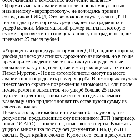
Оформить мелкие аварии водители теперь смогут по так
называемому «европротоколу», не дожидаясь приезда
сотрудников ГИБДД. Это возможно в случае, если в ДТП
попали два транспортных средства, нет пострадавших и
ущерб мелкий. Максимальный размер выплаты, которую
сможет произвести страховщик в пользу пострадавшего, не
превысит 25 тысяч рублей.
«Упрощенная процедура оформления ДТП, с одной стороны,
удобна для всех участников дорожного движения, но в то же
время при ее введении могут возникнуть определенные
сложности как у водителей, так и у страховщиков, - считает
Павел Муретов. - Не все автомобилисты смогут на месте
аварии точно определить размер ущерба. В некоторых случаях
имеют место скрытые повреждения автомобиля. Если после
начала ремонта выяснится, что ущерб больше 25 тысяч
рублей, то для того, чтобы качественно сделать ремонт,
владельцу авто придется доплатить оставшуюся сумму из
своего кармана».
Помимо этого, автомобилист не может быть уверен, что
документы, предъявленные ему виновником ДТП (например,
полис ОСАГО), – подлинны, отмечают эксперты. Взыскать
ущерб с виновника по суду без документов ГИБДД о ДТП
сделать будет крайне сложно. Кроме того, если в документе