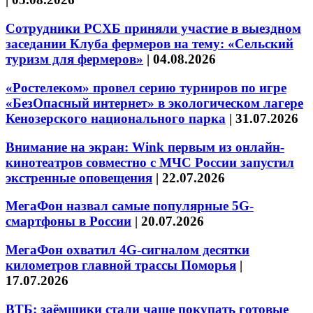
Сотрудники РСХБ приняли участие в выездном
заседании Клуба фермеров на тему: «Сельский
туризм для фермеров»
|
04.08.2026
«Ростелеком» провел серию турниров по игре
«БезОпасный интернет» в экологическом лагере
Кенозерского национального парка
|
31.07.2026
Внимание на экран: Wink первым из онлайн-
кинотеатров совместно с МЧС России запустил
экстренные оповещения
|
22.07.2026
МегаФон назвал самые популярные 5G-
смартфоны в России
|
20.07.2026
МегаФон охватил 4G-сигналом десятки
километров главной трассы Поморья
|
17.07.2026
ВТБ: заёмщики стали чаще покупать готовые