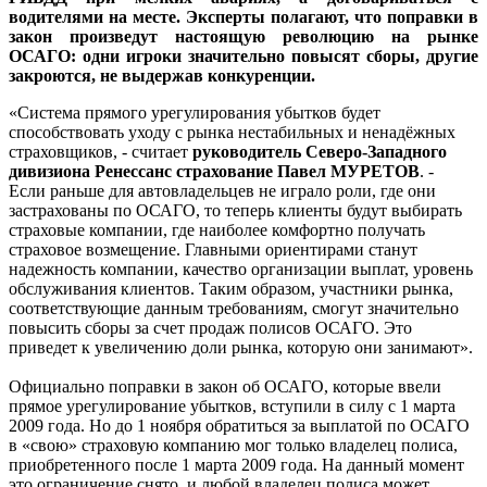
водителями на месте. Эксперты полагают, что поправки в
закон произведут настоящую революцию на рынке
ОСАГО: одни игроки значительно повысят сборы, другие
закроются, не выдержав конкуренции.
«Система прямого урегулирования убытков будет
способствовать уходу с рынка нестабильных и ненадёжных
страховщиков, - считает
руководитель Северо-Западного
дивизиона Ренессанс страхование Павел МУРЕТОВ
. -
Если раньше для автовладельцев не играло роли, где они
застрахованы по ОСАГО, то теперь клиенты будут выбирать
страховые компании, где наиболее комфортно получать
страховое возмещение. Главными ориентирами станут
надежность компании, качество организации выплат, уровень
обслуживания клиентов. Таким образом, участники рынка,
соответствующие данным требованиям, смогут значительно
повысить сборы за счет продаж полисов ОСАГО. Это
приведет к увеличению доли рынка, которую они занимают».
Официально поправки в закон об ОСАГО, которые ввели
прямое урегулирование убытков, вступили в силу с 1 марта
2009 года. Но до 1 ноября обратиться за выплатой по ОСАГО
в «свою» страховую компанию мог только владелец полиса,
приобретенного после 1 марта 2009 года. На данный момент
это ограничение снято, и любой владелец полиса может