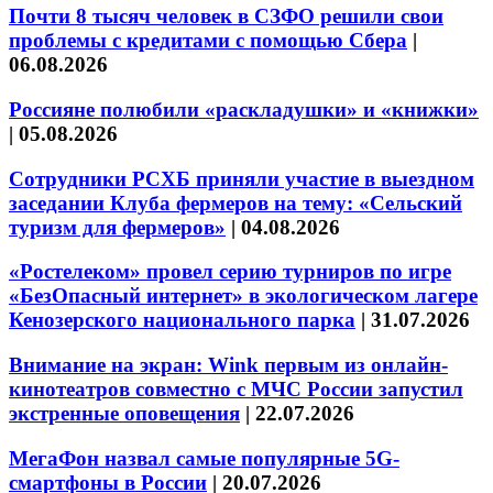
Почти 8 тысяч человек в СЗФО решили свои
проблемы с кредитами с помощью Сбера
|
06.08.2026
Россияне полюбили «раскладушки» и «книжки»
|
05.08.2026
Сотрудники РСХБ приняли участие в выездном
заседании Клуба фермеров на тему: «Сельский
туризм для фермеров»
|
04.08.2026
«Ростелеком» провел серию турниров по игре
«БезОпасный интернет» в экологическом лагере
Кенозерского национального парка
|
31.07.2026
Внимание на экран: Wink первым из онлайн-
кинотеатров совместно с МЧС России запустил
экстренные оповещения
|
22.07.2026
МегаФон назвал самые популярные 5G-
смартфоны в России
|
20.07.2026