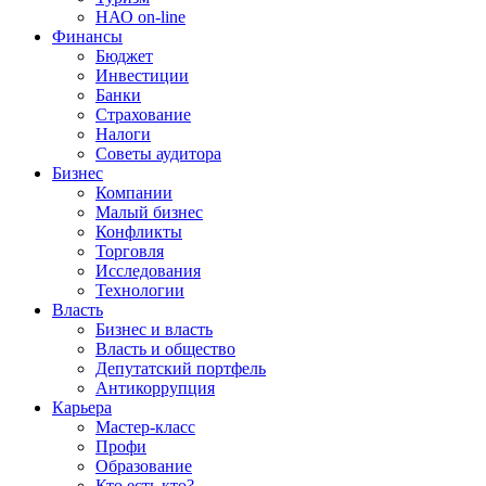
НАО on-line
Финансы
Бюджет
Инвестиции
Банки
Страхование
Налоги
Советы аудитора
Бизнес
Компании
Малый бизнес
Конфликты
Торговля
Исследования
Технологии
Власть
Бизнес и власть
Власть и общество
Депутатский портфель
Антикоррупция
Карьера
Мастер-класс
Профи
Образование
Кто есть кто?