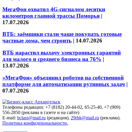
МегаФон охватил 4G-сигналом десятки
километров главной трассы Поморья
|
17.07.2026
ВТБ: заёмщики стали чаще покупать готовые
частные дома, чем строить
|
14.07.2026
ВТБ нарастил выдачу электронных гарантий
для малого и среднего бизнеса на 76%
|
13.07.2026
«МегаФон» объединил роботов на собственной
платформе для автоматизации рутинных задач
|
07.07.2026
Телефоны редакции: +7 (8182) 20-44-02, 65-25-40, +7 (909)
556-2850 (реклама в газете и на сайте)
E-mail:
bclass@mail.ru
(редакция),
29rbk@mail.ru
(реклама).
Политика конфиденциальности.