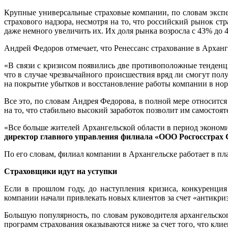
Крупные универсальные страховые компании, по словам эксп
страхового надзора, несмотря на то, что российский рынок ст
даже немного увеличить их. Их доля рынка возросла с 43% до 
Андрей Федоров отмечает, что Ренессанс страхование в Арханг
«В связи с кризисом появились две противоположные тенденци
что в случае чрезвычайного происшествия вряд ли смогут полу
на покрытие убытков и восстановление работы компании в но
Все это, по словам Андрея Федорова, в полной мере относится
на то, что стабильно высокий заработок позволит им самостоя
«Все больше жителей Архангельской области в период эконом
директор главного управления филиала «ООО Росгосстрах
По его словам, филиал компании в Архангельске работает в п
Страховщики идут на уступки
Если в прошлом году, до наступления кризиса, конкуренция
компании начали привлекать новых клиентов за счет «антикри
Большую популярность, по словам руководителя архангельск
программ страхования оказываются ниже за счет того, что клие