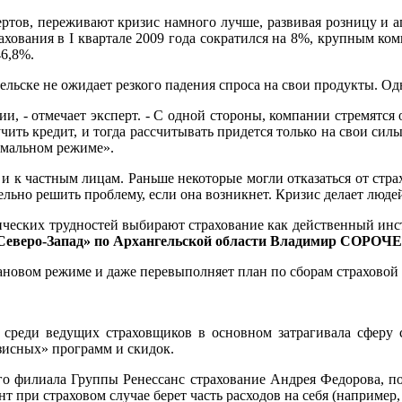
ертов, переживают кризис намного лучше, развивая розницу и 
рахования в I квартале 2009 года сократился на 8%, крупным ко
46,8%.
ельске не ожидает резкого падения спроса на свои продукты. О
и, - отмечает эксперт. - С одной стороны, компании стремятся
чить кредит, и тогда рассчитывать придется только на свои сил
рмальном режиме».
 и к частным лицам. Раньше некоторые могли отказаться от стр
тельно решить проблему, если она возникнет. Кризис делает люд
ических трудностей выбирают страхование как действенный инс
 Северо-Запад» по Архангельской области Владимир СОРОЧ
лановом режиме и даже перевыполняет план по сборам страховой
 среди ведущих страховщиков в основном затрагивала сферу 
зисных» программ и скидок.
ого филиала Группы Ренессанс страхование Андрея Федорова, 
нт при страховом случае берет часть расходов на себя (например