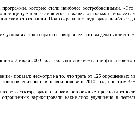
е программы, которые стали наиболее востребованными. «Эт
по принципу «ничего лишнего» и включают только наиболее ва
цинском страховании. Под сокращение подпадают наиболее дор
х условиях стали гораздо сговорчивее: готовы делать клиента
нного 7 июля 2009 года, большинство компаний финансового се
ений» показал: несмотря на то, что треть от 125 опрошенных
возобновления роста в первой половине 2010 года, при этом 32
нсового сектора дают слишком осторожные прогнозы относите
% опрошенных зафиксировали какие-либо улучшения в деятел