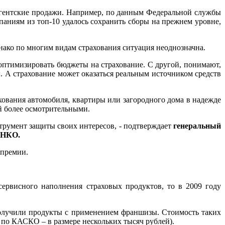
агентские продажи. Например, по данным Федеральной службы
мпаниям из топ-10 удалось сохранить сборы на прежнем уровне,
днако по многим видам страхования ситуация неоднозначна.
 оптимизировать бюджеты на страхование. С другой, понимают,
ы. А страхование может оказаться реальным источником средств
ахования автомобиля, квартиры или загородного дома в надежде
ей более осмотрительными.
трумент защиты своих интересов, - подтверждает
генеральный
ЕНКО.
 премии.
сервисного наполнения страховых продуктов, то в 2009 году
получили продукты с применением франшизы. Стоимость таких
, по КАСКО – в размере нескольких тысяч рублей).