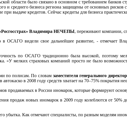
льской области было связано в основном с требованием банков с
ого и среднего бизнеса региона защищены от основных рисков ст
е при выдаче кредитов. Сейчас кредиты для бизнеса практически
и «Росгосстрах» Владимира НЕЧЕПЫ
, переживают компании, с
 в ОСАГО видели свое дальнейшее развитие, - отмечает Вла
точность по ОСАГО традиционно была высокой, поэтому мел
ынка. «У мелких страховых компаний просто не было возможност
ами по полисам. По словам
заместителя генерального директ
в автокаско в 2008 году средств хватает на 70–75% покрытия н
емов продаваемых в России иномарок, которые формируют основ
ния продаж новых иномарок в 2009 году колеблются от 50% до
го убытка. Как отмечают специалисты, по разным моделям ином