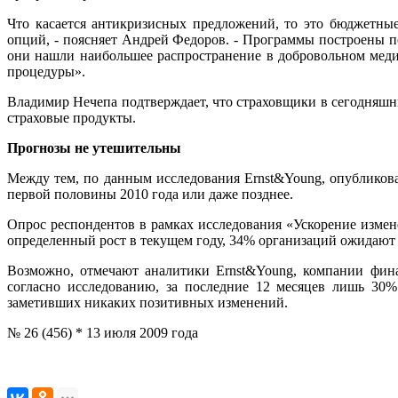
Что касается антикризисных предложений, то это бюджетны
опций, - поясняет Андрей Федоров. - Программы построены 
они нашли наибольшее распространение в добровольном меди
процедуры».
Владимир Нечепа подтверждает, что страховщики в сегодняшни
страховые продукты.
Прогнозы не утешительны
Между тем, по данным исследования Ernst&Young, опубликова
первой половины 2010 года или даже позднее.
Опрос респондентов в рамках исследования «Ускорение измен
определенный рост в текущем году, 34% организаций ожидают 
Возможно, отмечают аналитики Ernst&Young, компании фина
согласно исследованию, за последние 12 месяцев лишь 30
заметивших никаких позитивных изменений.
№ 26 (456) * 13 июля 2009 года