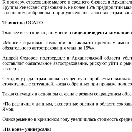
К примеру, страхование малого и среднего бизнеса в Арханге
Группы Ренессанс страхование, не более 15% предприятий мал
в основном, добровольно-принудительное залоговое страховани
Теряют на ОСАГО
Тяжелее всего кризис, по мнению
вице-президента компани
«Многие страховые компании по каким-то причинам именно
обязательного автострахования упал на 15%».
Андрей Федоров подтвердил: в Архангельской области убы
составляет обязательное автострахование, рискуют уйти с р
эксперт.
Сегодня у ряда страховщиков существуют проблемы с выплат
столкнулись с ситуацией, когда собранных при продаже полисо
Такая ситуация в основном связана с резким сокращением объ
«По различным данным, экспертные оценки в области сокраще
Ямов.
Одновременно в кризисном году увеличилась стоимость средне
«На коне» универсалы