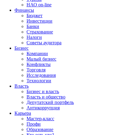
НАО on-line
Финансы
Бюджет
Инвестиции
Банки
Страхование
Налоги
Советы аудитора
Бизнес
Компании
Малый бизнес
Конфликты
Торговля
Исследования
Технологии
Власть
Бизнес и власть
Власть и общество
Депутатский портфель
Антикоррупция
Карьера
Мастер-класс
Профи
Образование
Кто есть кто?