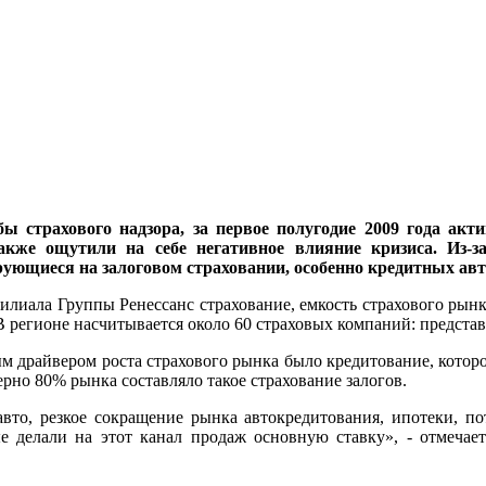
 страхового надзора, за первое полугодие 2009 года акт
акже ощутили на себе негативное влияние кризиса. Из-з
ующиеся на залоговом страховании, особенно кредитных ав
лиала Группы Ренессанс страхование, емкость страхового рынка
 В регионе насчитывается около 60 страховых компаний: предста
м драйвером роста страхового рынка было кредитование, которое
рно 80% рынка составляло такое страхование залогов.
то, резкое сокращение рынка автокредитования, ипотеки, по
е делали на этот канал продаж основную ставку», - отмечае