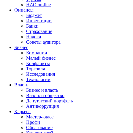
НАО on-line
Финансы
Бюджет
Инвестиции
Банки
Страхование
Налоги
Советы аудитора
Бизнес
Компании
Малый бизнес
Конфликты
Торговля
Исследования
Технологии
Власть
Бизнес и власть
Власть и общество
Депутатский портфель
Антикоррупция
Карьера
Мастер-класс
Профи
Образование
Кто есть кто?