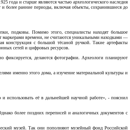
1925 года и старше являются частью археологического наследия
 и более ранние периоды, включая объекты, сохранившиеся до
епки, подковы. Помимо этого, специалисты находят большое
жат маркерами времени, не считаются уникальными находками —
ая конструкция с большой тёсаной ручкой. Такие артефакты
онных сетей и цифровых ресурсов.
бно фиксируется, делаются фотографии. Археологи планируют
елями именно этого дома, а изучение материальной культуры и
 и использовать её в дальнейшей научной работе», - пояснил
днако более поздних переписей и аналогичных документов с
ческий музей. Так они пополняют музейный фонд Российской