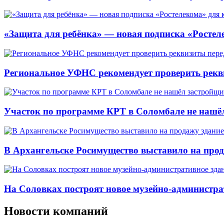
«Защита для ребёнка» — новая подписка «Ростеле
Региональное УФНС рекомендует проверить рекв
Участок по программе КРТ в Соломбале не нашё
В Архангельске Росимущество выставило на про
На Соловках построят новое музейно-администра
Новости компаний