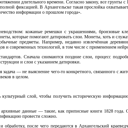
ротяжении длительного времени. Согласно закону, все грунты с 
полной фиксацией. В Архангельске такая прослойка охватывает
личество информации о прошлом города».
оневодством: кожаные ремешки с украшениями, бронзовые кл
монеты, которые помогают датировать слои. Монеты, хоть и слу
обычные предметы. Например, недавно извлечённая деревянн
в и современных технологий, в том числе с применением нейр
стандартов. Сначала снимаются поздние слои, процесс подро
нструкции и слои с указанием датировки.
 задача — не выяснение чего-то конкретного, связанного с жит
веков в целом.
сь культурный слой, чтобы получить историческую информацию
 архивные данные — такие, как приписные книги 1828 года. О
тификацию провести сложно.
и обработку, после чего передаются в Архангельский краевед