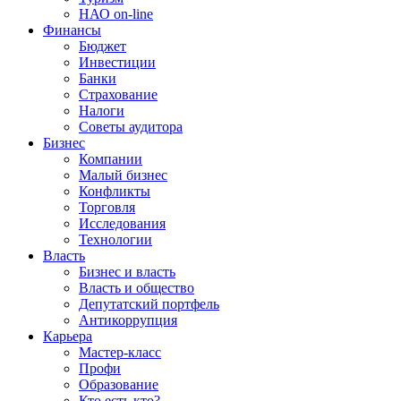
НАО on-line
Финансы
Бюджет
Инвестиции
Банки
Страхование
Налоги
Советы аудитора
Бизнес
Компании
Малый бизнес
Конфликты
Торговля
Исследования
Технологии
Власть
Бизнес и власть
Власть и общество
Депутатский портфель
Антикоррупция
Карьера
Мастер-класс
Профи
Образование
Кто есть кто?