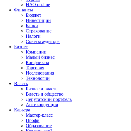
НАО on-line
Финансы
Бюджет
Инвестиции
Банки
Страхование
Налоги
Советы аудитора
Бизнес
Компании
Малый бизнес
Конфликты
Торговля
Исследования
Технологии
Власть
Бизнес и власть
Власть и общество
Депутатский портфель
Антикоррупция
Карьера
Мастер-класс
Профи
Образование
Кто есть кто?