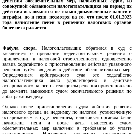
действия обеспечительных мер, наложенных судом, из
совокупной обязанности налогоплательщика на период их
действия исключаются не только доначисленные налоги и
штрафы, но и пени, несмотря на то, что после 01.01.2023
года начисление пеней в решениях налоговых органов
более не отражается.
Фабула спора.
Налогоплательщик обратился в суд с
заявлением о признании недействительным решения о
привлечении к налоговой ответственности, одновременно
заявив ходатайство о приостановлении действия указанного
решения путём введения в действие обеспечительных мер.
Определением арбитражного суда это ходатайство
налогоплательщика было удовлетворено и действие
оспариваемого налогоплательщиком решения приостановлено
до момента вынесения судом окончательного решения по
арбитражному делу.
Однако после приостановления судом действия решения
налогового органа на недоимку по налогам, установленную
оспариваемым в суде решением, налоговым органом были
начислены пени и после даты вынесения судом
обеспечительных мер включены в требование об уплате
задолженности. Инспекция посчитала правомерным