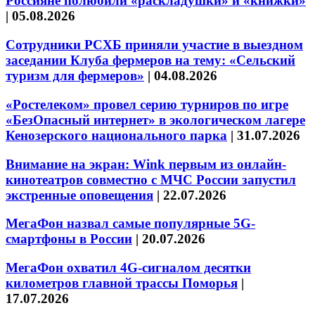
Россияне полюбили «раскладушки» и «книжки»
|
05.08.2026
Сотрудники РСХБ приняли участие в выездном
заседании Клуба фермеров на тему: «Сельский
туризм для фермеров»
|
04.08.2026
«Ростелеком» провел серию турниров по игре
«БезОпасный интернет» в экологическом лагере
Кенозерского национального парка
|
31.07.2026
Внимание на экран: Wink первым из онлайн-
кинотеатров совместно с МЧС России запустил
экстренные оповещения
|
22.07.2026
МегаФон назвал самые популярные 5G-
смартфоны в России
|
20.07.2026
МегаФон охватил 4G-сигналом десятки
километров главной трассы Поморья
|
17.07.2026