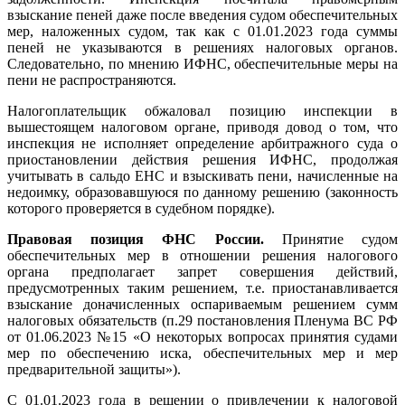
взыскание пеней даже после введения судом обеспечительных
мер, наложенных судом, так как с 01.01.2023 года суммы
пеней не указываются в решениях налоговых органов.
Следовательно, по мнению ИФНС, обеспечительные меры на
пени не распространяются.
Налогоплательщик обжаловал позицию инспекции в
вышестоящем налоговом органе, приводя довод о том, что
инспекция не исполняет определение арбитражного суда о
приостановлении действия решения ИФНС, продолжая
учитывать в сальдо ЕНС и взыскивать пени, начисленные на
недоимку, образовавшуюся по данному решению (законность
которого проверяется в судебном порядке).
Правовая позиция ФНС России.
Принятие судом
обеспечительных мер в отношении решения налогового
органа предполагает запрет совершения действий,
предусмотренных таким решением, т.е. приостанавливается
взыскание доначисленных оспариваемым решением сумм
налоговых обязательств (п.29 постановления Пленума ВС РФ
от 01.06.2023 №15 «О некоторых вопросах принятия судами
мер по обеспечению иска, обеспечительных мер и мер
предварительной защиты»).
С 01.01.2023 года в решении о привлечении к налоговой