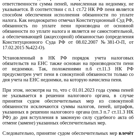
ответственности сумма пеней, начисленная на недоимку, не
указывается. В соответствии с п.1 ст.72 НК РФ пеня является
способом обеспечения исполнения обязанности по уплате
налога. Как неоднократно отмечал Конституционный Суд РФ,
обязанность по уплате пени производна от основной
обязанности по уплате налога и является не самостоятельной,
а обеспечивающей (акцессорной) обязанностью (определения
Конституционного Суда РФ от 08.02.2007 №381-О-П, от
17.02.2015 №422-О).
Установленный в НК РФ порядок учета налоговых
обязательств на ЕНС также основан на производности пени
от недоимки. Так, положениями п.6 ст.11.3 НК РФ
предусмотрен учет пени в совокупной обязанности только со
дня учета на ЕНС недоимки, на которую начислена пеня.
При этом, несмотря на то, что с 01.01.2023 года сумма пеней
не указывается в решении налогового органа, в случае
принятия судом обеспечительных мер из совокупной
обязанности исключаются суммы налогов, пеней, штрафов,
указанных в решении налогового органа (пп.3 п.7 ст.11.3 НК
РФ) до дня вступления в законную силу судебного акта об
отмене (замене) указанных обеспечительных мер.
Следовательно, принятие судом обеспечительных мер
влечёт