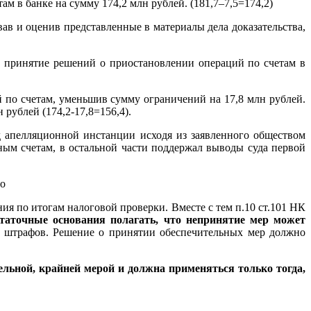
м в банке на сумму 174,2 млн рублей. (181,7–7,5=174,2)
ав и оценив представленные в материалы дела доказательства,
а принятие решений о приостановлении операций по счетам в
по счетам, уменьшив сумму ограничений на 17,8 млн рублей.
рублей (174,2-17,8=156,4).
д апелляционной инстанции исходя из заявленного обществом
ным счетам, в остальной части поддержал выводы суда первой
го
я по итогам налоговой проверки. Вместе с тем п.10 ст.101 НК
таточные основания полагать, что непринятие мер может
и штрафов. Решение о принятии обеспечительных мер должно
ельной, крайней мерой
и должна применяться только тогда,