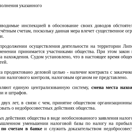
сполнения указанного
риводимые инспекцией в обоснование своих доводов обстояте
счётным счетам, поскольку данная мера влечет существенное ог
и.
 продолжении осуществления деятельности на территории Лип
менении принимается участниками общества. При этом закон 
 нахождения. Судом установлено, что в настоящее время общес
тей.
а продиктовано деловой целью - наличие контракта с заказчико
нии налогового контроля, налоговым органом не представлено.
авляют единую централизованную систему,
смена места нахо
ни и штрафов.
 двух лет, в связи с чем, принятие обществом организационн
овать о недобросовестных действиях общества.
ых действиях общества в виде необоснованного заявления нало
мышленном уменьшении налоговой базы по налогу на прибы
 по счетам в банке
и служить доказательством недобросовест