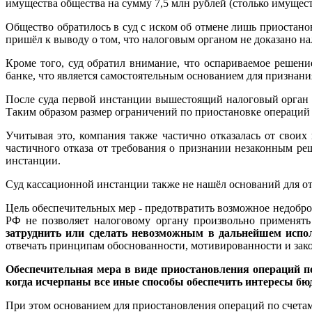
имущества общества на сумму 7,5 млн рублей (столько имуществ
Общество обратилось в суд с иском об отмене лишь приостано
пришёл к выводу о том, что налоговым органом не доказано н
Кроме того, суд обратил внимание, что оспариваемое решен
банке, что является самостоятельным основанием для признани
После суда первой инстанции вышестоящий налоговый орган 
Таким образом размер ограничений по приостановке операций 
Учитывая это, компания также частично отказалась от свои
частичного отказа от требования о признании незаконным ре
инстанции.
Суд кассационной инстанции также не нашёл оснований для о
Цель обеспечительных мер - предотвратить возможное недобро
РФ не позволяет налоговому органу произвольно применять
затруднить или сделать невозможным в дальнейшем испо
отвечать принципам обоснованности, мотивированности и зак
Обеспечительная мера в виде приостановления операций п
когда исчерпаны все иные способы обеспечить интересы бю
При этом основанием для приостановления операций по счета