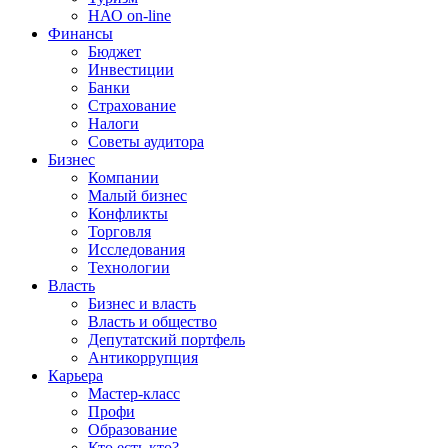
НАО on-line
Финансы
Бюджет
Инвестиции
Банки
Страхование
Налоги
Советы аудитора
Бизнес
Компании
Малый бизнес
Конфликты
Торговля
Исследования
Технологии
Власть
Бизнес и власть
Власть и общество
Депутатский портфель
Антикоррупция
Карьера
Мастер-класс
Профи
Образование
Кто есть кто?