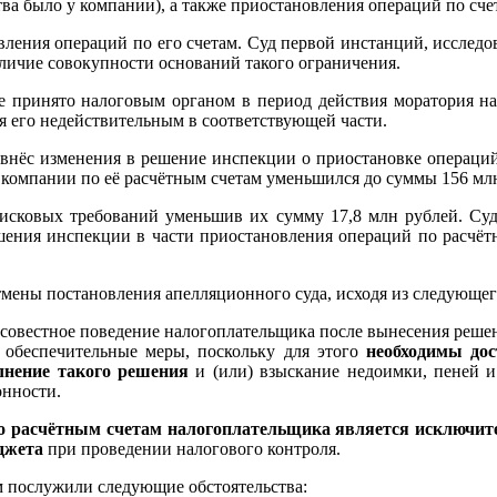
а было у компании), а также приостановления операций по счета
вления операций по его счетам. Суд первой инстанций, исследов
аличие совокупности оснований такого ограничения.
ие принято налоговым органом в период действия моратория н
я его недействительным в соответствующей части.
внёс изменения в решение инспекции о приостановке операций 
компании по её расчётным счетам уменьшился до суммы 156 млн 
х исковых требований уменьшив их сумму 17,8 млн рублей. Су
шения инспекции в части приостановления операций по расчёт
тмены постановления апелляционного суда, исходя из следующе
совестное поведение налогоплательщика после вынесения решени
 обеспечительные меры, поскольку для этого
необходимы дос
лнение такого решения
и (или) взыскание недоимки, пеней 
онности.
о расч
ё
тным счетам налогоплательщика
является исключит
джета
при проведении налогового контроля.
м послужили следующие обстоятельства: