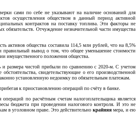
верки сами по себе не указывают на наличие оснований для
актов осуществления обществом в данный период активной
иципальных контрактов на поставку топлива. Эти факторы не
ых обязательств. Отчуждение незначительной части имущества
сть активов общества составила 114,5 млн рублей, что на 8,5%
лан правильный вывод о том, что общее уменьшение стоимости
ении имущественного положения общества.
ь и размера чистой прибыли по сравнению с 2020-м. С учетом
 обстоятельства, свидетельствующие о его производственной
 законно установленную недоимку по обязательным платежам.
рибегая к приостановлению операций по счёту в банке.
я операций по расчётным счетам налогоплательщика является
ересы бюджета при проведении налогового контроля. И это не
икам в уголовном праве. Это действительно
крайняя
мера, и ею