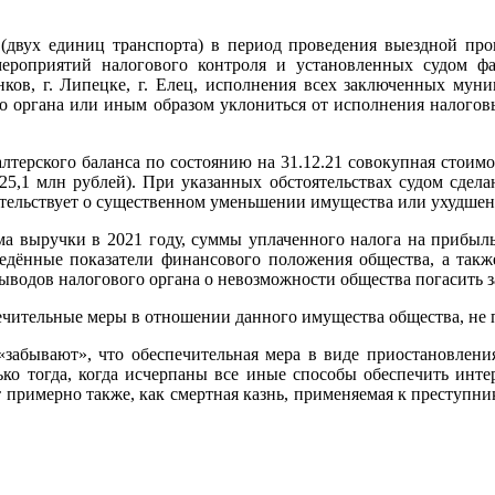
двух единиц транспорта) в период проведения выездной про
мероприятий налогового контроля и установленных судом ф
нков, г. Липецке, г. Елец, исполнения всех заключенных мун
о органа или иным образом уклониться от исполнения налогов
алтерского баланса по состоянию на 31.12.21 совокупная стоимо
125,1 млн рублей). При указанных обстоятельствах судом сде
идетельствует о существенном уменьшении имущества или ухудш
ма выручки в 2021 году, суммы уплаченного налога на прибыл
едённые показатели финансового положения общества, а также
 выводов налогового органа о невозможности общества погасить
чительные меры в отношении данного имущества общества, не п
забывают», что обеспечительная мера в виде приостановлени
ько тогда, когда исчерпаны все иные способы обеспечить инт
ет примерно также, как смертная казнь, применяемая к преступн