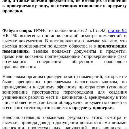
лиц, а также выемки документов, не имеющих отношения
к проверяемому лицу, но имеющих отношение к предмету
проверки.
Фабула спора.
ИФНС на основании абз.2 п.1 ст.92,
статьи 94
НК РФ вынесены постановления об осмотре помещений и
выемке документов. В постановлении о выемке указано, что
выемка производится по адресу общества и в
прилегающих
помещениях,
выемке подлежат документы и предметы,
прямо или косвенно подтверждающие / опровергающие факт
возможного совершения обществом налогового
правонарушения.
Налоговым органом проведен осмотр помещений, которые не
были арендованы проверяемым налогоплательщиком, но
принадлежали к единому офисному пространству (условное
зонирование пространства перегородками для создания
уединенных рабочих мест и «кабинетов»), арендуемому в том
числе обществом, где были обнаружены документы общества
и его контрагентов, относящиеся к
предмету проверки.
Налогоплательщик обжаловал результаты этого осмотра и
выемки, приводя довод о допущении должностными лицами
инспекции процессуальных нарушений, выразившихся в