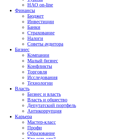
НАО on-line
Финансы
Бюджет
Инвестиции
Банки
Страхование
Налоги
Советы аудитора
Бизнес
Компании
Малый бизнес
Конфликты
Торговля
Исследования
Технологии
Власть
Бизнес и власть
Власть и общество
Депутатский портфель
Антикоррупция
Карьера
Мастер-класс
Профи
Образование
Кто есть кто?