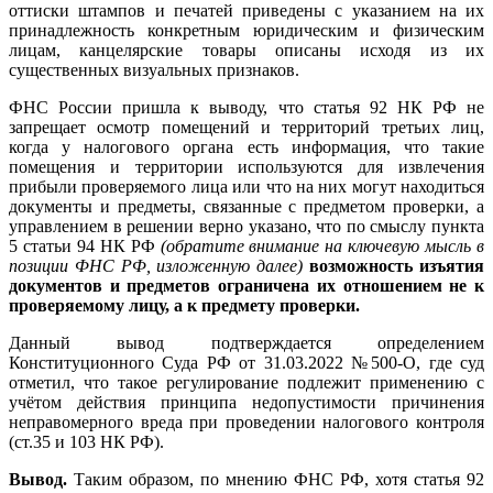
оттиски штампов и печатей приведены с указанием на их
принадлежность конкретным юридическим и физическим
лицам, канцелярские товары описаны исходя из их
существенных визуальных признаков.
ФНС России пришла к выводу, что статья 92 НК РФ не
запрещает осмотр помещений и территорий третьих лиц,
когда у налогового органа есть информация, что такие
помещения и территории используются для извлечения
прибыли проверяемого лица или что на них могут находиться
документы и предметы, связанные с предметом проверки, а
управлением в решении верно указано, что по смыслу пункта
5 статьи 94 НК РФ
(обратите внимание на ключевую мысль в
позиции ФНС РФ, изложенную далее)
возможность изъятия
документов и предметов ограничена их отношением не к
проверяемому лицу, а к предмету проверки.
Данный вывод подтверждается определением
Конституционного Суда РФ от 31.03.2022 №500-О, где суд
отметил, что такое регулирование подлежит применению с
учётом действия принципа недопустимости причинения
неправомерного вреда при проведении налогового контроля
(ст.35 и 103 НК РФ).
Вывод.
Таким образом, по мнению ФНС РФ, хотя статья 92