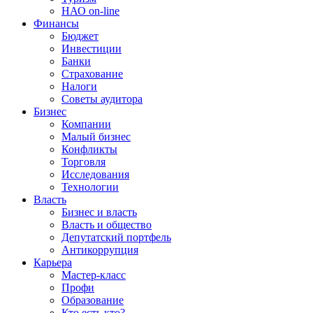
НАО on-line
Финансы
Бюджет
Инвестиции
Банки
Страхование
Налоги
Советы аудитора
Бизнес
Компании
Малый бизнес
Конфликты
Торговля
Исследования
Технологии
Власть
Бизнес и власть
Власть и общество
Депутатский портфель
Антикоррупция
Карьера
Мастер-класс
Профи
Образование
Кто есть кто?