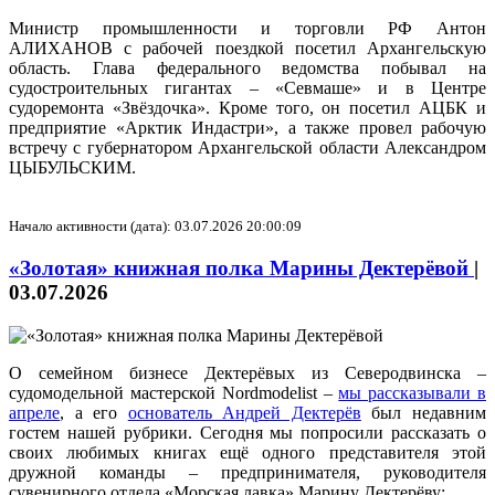
Министр промышленности и торговли РФ Антон
АЛИХАНОВ с рабочей поездкой посетил Архангельскую
область. Глава федерального ведомства побывал на
судостроительных гигантах – «Севмаше» и в Центре
судоремонта «Звёздочка». Кроме того, он посетил АЦБК и
предприятие «Арктик Индастри», а также провел рабочую
встречу с губернатором Архангельской области Александром
ЦЫБУЛЬСКИМ.
Начало активности (дата): 03.07.2026 20:00:09
«Золотая» книжная полка Марины Дектерёвой
|
03.07.2026
О семейном бизнесе Дектерёвых из Северодвинска –
судомодельной мастерской Nordmodelist –
мы рассказывали в
апреле
, а его
основатель Андрей Дектерёв
был недавним
гостем нашей рубрики. Сегодня мы попросили рассказать о
своих любимых книгах ещё одного представителя этой
дружной команды – предпринимателя, руководителя
сувенирного отдела «Морская лавка» Марину Дектерёву: