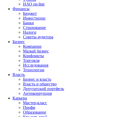
НАО on-line
Финансы
Бюджет
Инвестиции
Банки
Страхование
Налоги
Советы аудитора
Бизнес
Компании
Малый бизнес
Конфликты
Торговля
Исследования
Технологии
Власть
Бизнес и власть
Власть и общество
Депутатский портфель
Антикоррупция
Карьера
Мастер-класс
Профи
Образование
Кто есть кто?