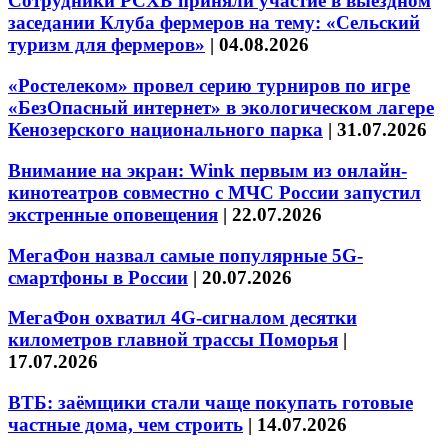
Сотрудники РСХБ приняли участие в выездном
заседании Клуба фермеров на тему: «Сельский
туризм для фермеров»
|
04.08.2026
«Ростелеком» провел серию турниров по игре
«БезОпасный интернет» в экологическом лагере
Кенозерского национального парка
|
31.07.2026
Внимание на экран: Wink первым из онлайн-
кинотеатров совместно с МЧС России запустил
экстренные оповещения
|
22.07.2026
МегаФон назвал самые популярные 5G-
смартфоны в России
|
20.07.2026
МегаФон охватил 4G-сигналом десятки
километров главной трассы Поморья
|
17.07.2026
ВТБ: заёмщики стали чаще покупать готовые
частные дома, чем строить
|
14.07.2026