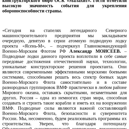
конструкторского бюро ОСК «Малахит». Гости отметили
высокую значимость события для укрепления
обороноспособности страны.
«Сегодня на стапелях легендарного Северного
машиностроительного предприятия мы закладываем
очередную, девятую в серии атомную подводную лодку
проекта «Ясень-М», – подчеркнул Главнокомандующий
Военно-Морским Флотом РФ
Александр МОИСЕЕВ.
–
Подводные лодки данного проекта воплотили в себе самые
передовые достижения отечественной науки, технологии,
уникальные конструкторские решения проектанта. Они
являются современными эффективными морскими боевыми
системами, способными решать весь спектр боевых задач
Военно-Морского Флота самостоятельно и в составе
разнородных группировок ВМФ практически в любом районе
Мирового океана, оставаясь скрытными, незаметными для
других. Россия – одна из немногих стран мира, способная
создавать и строить такие корабли и иметь их на вооружении
ВМФ. Подводные силы являются важной составляющей
Военно-Морского Флота, безопасности и суверенитета
России. Мы, несомненно, будем реализовывать программы их
строительства. Уверен, что благодаря потенциалу
Объединенной судостроительной корпорации, техническому