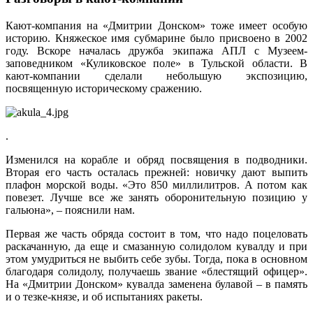
Кают-компания на «Дмитрии Донском» тоже имеет особую
историю. Княжеское имя субмарине было присвоено в 2002
году. Вскоре началась дружба экипажа АПЛ с Музеем-
заповедником «Куликовское поле» в Тульской области. В
кают-компании сделали небольшую экспозицию,
посвященную историческому сражению.
.
Изменился на корабле и обряд посвящения в подводники.
Вторая его часть осталась прежней: новичку дают выпить
плафон морской воды. «Это 850 миллилитров. А потом как
повезет. Лучше все же занять оборонительную позицию у
гальюна», – пояснили нам.
Первая же часть обряда состоит в том, что надо поцеловать
раскачанную, да еще и смазанную солидолом кувалду и при
этом умудриться не выбить себе зубы. Тогда, пока в основном
благодаря солидолу, получаешь звание «блестящий офицер».
На «Дмитрии Донском» кувалда заменена булавой – в память
и о тезке-князе, и об испытаниях ракеты.