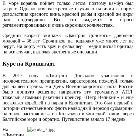
В море корабль пойдет только летом, поэтому камбуз был
закрыт. Однако «сверхсекретные слухи» о наличии в норме
довольствия красного вина, красной рыбы и красной же икры
нам подтвердили. Все это выдается в строго
регламентированных и очень скромных количествах.
Средний возраст экипажа «Дмитрия Донского» довольно
молодой – 36 лет. Срочников на подлодку уже много лет не
берут. На борту есть врач и фельдшер – медицинская бригада
на все случаи, включая экстренные операции.
Курс на Кронштадт
В 2017 году «Дмитрий Донской» участвовал в
исключительном предприятии, характерном, пожалуй, только
для нашей страны. На День Военно-морского флота России
было принято решение направить эту громадную АПЛ,
тяжелый атомный ракетный крейсер «Пётр Великий» и еще
несколько кораблей на парад в Кронштадт. Это был первый в
истории отечественного флота надводный переход субмарины
на такое расстояние – из Кольского в Финский залив, через
Балтийское море и обратно. Путешествие заняло 17 недель.
На
«Дмитрии