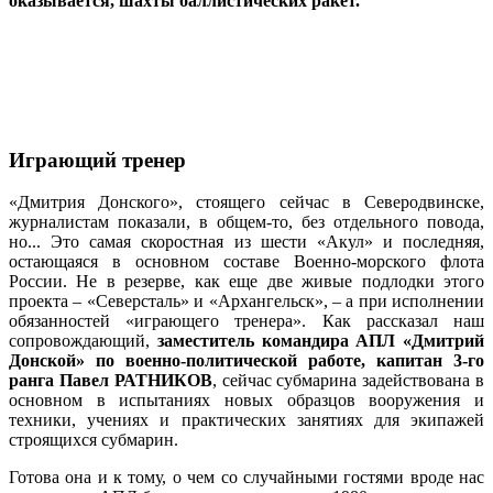
оказывается, шахты баллистических ракет.
Играющий тренер
«Дмитрия Донского», стоящего сейчас в Северодвинске,
журналистам показали, в общем-то, без отдельного повода,
но... Это самая скоростная из шести «Акул» и последняя,
остающаяся в основном составе Военно-морского флота
России. Не в резерве, как еще две живые подлодки этого
проекта – «Северсталь» и «Архангельск», – а при исполнении
обязанностей «играющего тренера». Как рассказал наш
сопровождающий,
заместитель командира АПЛ «Дмитрий
Донской» по военно-политической работе, капитан 3-го
ранга Павел РАТНИКОВ
, сейчас субмарина задействована в
основном в испытаниях новых образцов вооружения и
техники, учениях и практических занятиях для экипажей
строящихся субмарин.
Готова она и к тому, о чем со случайными гостями вроде нас