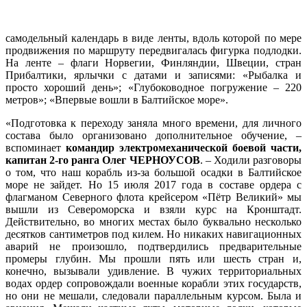
самодельный календарь в виде ленты, вдоль которой по мере
продвижения по маршруту передвигалась фигурка подлодки.
На ленте – флаги Норвегии, Финляндии, Швеции, стран
Прибалтики, ярлычки с датами и записями: «Рыбалка и
просто хороший день»; «Глубоководное погружение – 220
метров»; «Впервые вошли в Балтийское море».
«Подготовка к переходу заняла много времени, для личного
состава было организовано дополнительное обучение, –
вспоминает
командир электромеханической боевой части,
капитан 2-го ранга Олег ЧЕРНОУСОВ
. – Ходили разговоры
о том, что наш корабль из-за большой осадки в Балтийское
море не зайдет. Но 15 июля 2017 года в составе ордера с
флагманом Северного флота крейсером «Пётр Великий» мы
вышли из Североморска и взяли курс на Кронштадт.
Действительно, во многих местах было буквально несколько
десятков сантиметров под килем. Но никаких навигационных
аварий не произошло, подтвердились предварительные
промеры глубин. Мы прошли пять или шесть стран и,
конечно, вызывали удивление. В чужих территориальных
водах ордер сопровождали военные корабли этих государств,
но они не мешали, следовали параллельным курсом. Была и