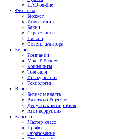
НАО on-line
Финансы
Бюджет
Инвестиции
Банки
Страхование
Налоги
Советы аудитора
Бизнес
Компании
Малый бизнес
Конфликты
Торговля
Исследования
Технологии
Власть
Бизнес и власть
Власть и общество
Депутатский портфель
Антикоррупция
Карьера
Мастер-класс
Профи
Образование
Кто есть кто?