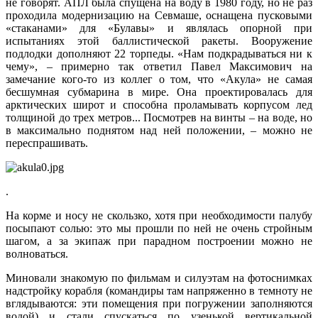
не говорят. АПЛ была спущена на воду в 1980 году, но не раз
проходила модернизацию на Севмаше, оснащена пусковыми
«стаканами» для «Булавы» и являлась опорной при
испытаниях этой баллистической ракеты. Вооружение
подлодки дополняют 22 торпеды. «Нам подкрадываться ни к
чему», – примерно так ответил Павел Максимович на
замечание кого-то из коллег о том, что «Акула» не самая
бесшумная субмарина в мире. Она проектировалась для
арктических широт и способна проламывать корпусом лед
толщиной до трех метров... Посмотрев на винты – на воде, но
в максимально поднятом над ней положении, – можно не
переспрашивать.
.
На корме и носу не скользко, хотя при необходимости палубу
посыпают солью: это мы прошли по ней не очень стройным
шагом, а за экипаж при парадном построении можно не
волноваться.
Миновали знакомую по фильмам и силуэтам на фотоснимках
надстройку корабля (командиры там напряженно в темноту не
вглядываются: эти помещения при погружении заполняются
водой) и стали спускаться по узенькой вертикальной