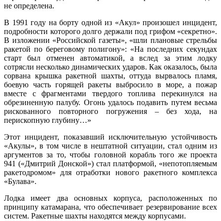
не определена.
В 1991 году на борту одной из «Акул» произошел инцидент,
подробности которого долго держали под грифом «секретно».
В изложении «Российской газеты», «шли плановые стрельбы
ракетой по береговому полигону»: «На последних секундах
старт был отменен автоматикой, а вслед за этим лодку
сотрясли несколько динамических ударов. Как оказалось, была
сорвана крышка ракетной шахты, оттуда вырвалось пламя,
боевую часть горящей ракеты выбросило в море, а пожар
вместе с фрагментами твердого топлива перекинулся на
обрезиненную палубу. Огонь удалось подавить путем весьма
рискованного повторного погружения – без хода, на
перископную глубину…»
Этот инцидент, показавший исключительную устойчивость
«Акулы», в том числе в нештатной ситуации, стал одним из
аргументов за то, чтобы головной корабль того же проекта
941 («Дмитрий Донской») стал платформой, «непотопляемым
ракетодромом» для отработки нового ракетного комплекса
«Булава».
Лодка имеет два основных корпуса, расположенных по
принципу катамарана, что обеспечивает резервирование всех
систем. Ракетные шахты находятся между корпусами.