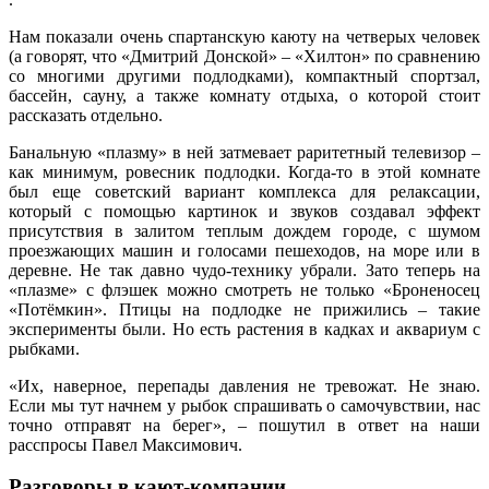
Нам показали очень спартанскую каюту на четверых человек
(а говорят, что «Дмитрий Донской» – «Хилтон» по сравнению
со многими другими подлодками), компактный спортзал,
бассейн, сауну, а также комнату отдыха, о которой стоит
рассказать отдельно.
Банальную «плазму» в ней затмевает раритетный телевизор –
как минимум, ровесник подлодки. Когда-то в этой комнате
был еще советский вариант комплекса для релаксации,
который с помощью картинок и звуков создавал эффект
присутствия в залитом теплым дождем городе, с шумом
проезжающих машин и голосами пешеходов, на море или в
деревне. Не так давно чудо-технику убрали. Зато теперь на
«плазме» с флэшек можно смотреть не только «Броненосец
«Потёмкин». Птицы на подлодке не прижились – такие
эксперименты были. Но есть растения в кадках и аквариум с
рыбками.
«Их, наверное, перепады давления не тревожат. Не знаю.
Если мы тут начнем у рыбок спрашивать о самочувствии, нас
точно отправят на берег», – пошутил в ответ на наши
расспросы Павел Максимович.
Разговоры в кают-компании