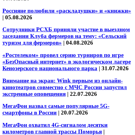
Россияне полюбили «раскладушки» и «книжки»
|
05.08.2026
Сотрудники РСХБ приняли участие в выездном
заседании Клуба фермеров на тему: «Сельский
туризм для фермеров»
|
04.08.2026
«Ростелеком» провел серию турниров по игре
«БезОпасный интернет» в экологическом лагере
Кенозерского национального парка
|
31.07.2026
Внимание на экран: Wink первым из онлайн-
кинотеатров совместно с МЧС России запустил
экстренные оповещения
|
22.07.2026
МегаФон назвал самые популярные 5G-
смартфоны в России
|
20.07.2026
МегаФон охватил 4G-сигналом десятки
километров главной трассы Поморья
|