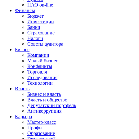
НАО on-line
Финансы
Бюджет
Инвестиции
Банки
Страхование
Налоги
Советы аудитора
Бизнес
Компании
Малый бизнес
Конфликты
Торговля
Исследования
Технологии
Власть
Бизнес и власть
Власть и общество
Депутатский портфель
Антикоррупция
Карьера
Мастер-класс
Профи
Образование
Кто есть кто?