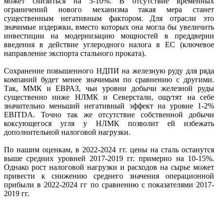
может снизиться на 5-10%. В отсутствие временных
ограничений нового механизма такая мера станет
существенным негативным фактором. Для отрасли это
значимые издержки, вместо которых она могла бы увеличить
инвестиции на модернизацию мощностей в преддверии
введения в действие углеродного налога в ЕС (ключевое
направление экспорта стального проката).
Сохранение повышенного НДПИ на железную руду для ряда
компаний будет менее значимым по сравнению с другими.
Так, ММК и ЕВРАЗ, чьи уровни добычи железной руды
существенно ниже НЛМК и Северстали, ощутят на себе
значительно меньший негативный эффект на уровне 1-2%
EBITDA. Точно так же отсутствие собственной добычи
коксующегося угля у НЛМК позволит ей избежать
дополнительной налоговой нагрузки.
По нашим оценкам, в 2022-2024 гг. цены на сталь останутся
выше средних уровней 2017-2019 гг. примерно на 10-15%.
Однако рост налоговой нагрузки и расходов на сырье может
привести к снижению среднего значения операционной
прибыли в 2022-2024 гг по сравнению с показателями 2017-
2019 гг.