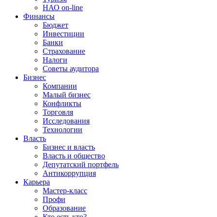
НАО on-line
Финансы
Бюджет
Инвестиции
Банки
Страхование
Налоги
Советы аудитора
Бизнес
Компании
Малый бизнес
Конфликты
Торговля
Исследования
Технологии
Власть
Бизнес и власть
Власть и общество
Депутатский портфель
Антикоррупция
Карьера
Мастер-класс
Профи
Образование
Кто есть кто?