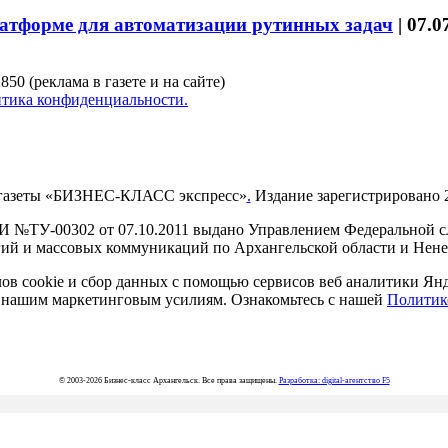
латформе для автоматизации рутинных задач
|
07.0
850 (реклама в газете и на сайте)
тика конфиденциальности.
газеты «БИЗНЕС-КЛАСС экспресс»
.
Издание зарегистрировано 2
И №ТУ-00302 от 07.10.2011 выдано Управлением Федеральной сл
й и массовых коммуникаций по Архангельской области и Нен
в cookie и сбор данных с помощью сервисов веб аналитики Янде
ия нашим маркетинговым усилиям. Ознакомьтесь с нашей
Политик
© 2003-2026 Бизнес-класс Архангельск. Все права защищены.
Разработка: digital-агентство F5