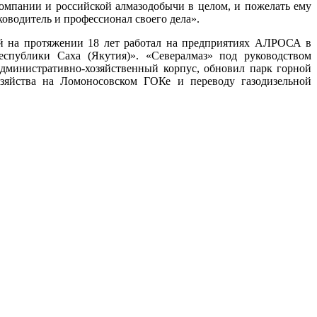
компании и российской алмазодобычи в целом, и пожелать ему
ководитель и профессионал своего дела».
й на протяжении 18 лет работал на предприятиях АЛРОСА в
спублики Саха (Якутия)». «Севералмаз» под руководством
дминистративно-хозяйственный корпус, обновил парк горной
зяйства на Ломоносовском ГОКе и переводу газодизельной