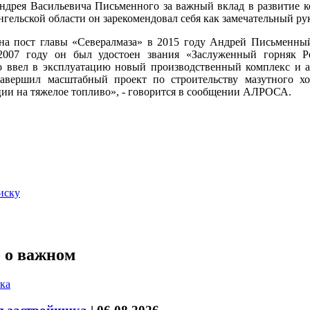
Андрея Васильевича Письменного за важный вклад в развитие 
нгельской области он зарекомендовал себя как замечательный ру
на пост главы «Севералмаза» в 2015 году Андрей Письменны
2007 году он был удостоен звания «Заслуженный горняк Ре
 ввел в эксплуатацию новый производственный комплекс и а
авершил масштабный проект по строительству мазутного хо
ции на тяжелое топливо», - говорится в сообщении АЛРОСА.
иску
 о важном