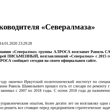
ководителя «Севералмаза»
4.01.2020 23:29:28
панию «Севералмаз» группы АЛРОСА возглавит Равиль САН
ндрей ПИСЬМЕННЫЙ, возглавлявший «Севералмаз» с 2015 года
ЛРОСА сообщает сегодня на своем официальном сайте.
году окончил Иркутский политехнический институт по специа
нии Равиль Шамильевич прошел путь от слесаря по ремонту г
занимал с 2007 по 2018 годы. С осени 2018 года до назначени
правленческим опытом, более десяти лет он возглавлял один
но решить все стоящие перед предприятием стратегические зад