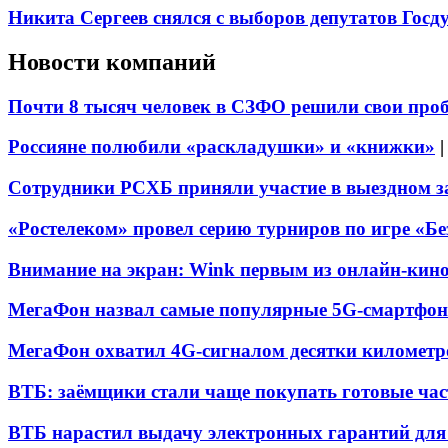
Никита Сергеев снялся с выборов депутатов Гос
Новости компаний
Почти 8 тысяч человек в СЗФО решили свои про
Россияне полюбили «раскладушки» и «книжки»
Сотрудники РСХБ приняли участие в выездном за
«Ростелеком» провел серию турниров по игре «Б
Внимание на экран: Wink первым из онлайн-кино
МегаФон назвал самые популярные 5G-смартфон
МегаФон охватил 4G-сигналом десятки километр
ВТБ: заёмщики стали чаще покупать готовые час
ВТБ нарастил выдачу электронных гарантий для 