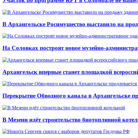
Участок по программе КРТ в Соломбале не нашё
В Архангельске Росимущество выставило на про
На Соловках построят новое музейно-администра
Архангельск впервые станет площадкой всеросси
Перекрытие Обводного канала в Архангельске про
В Мезени идёт строительство биотопливной коте