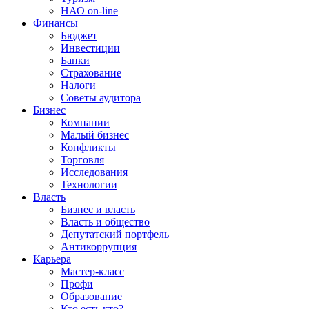
НАО on-line
Финансы
Бюджет
Инвестиции
Банки
Страхование
Налоги
Советы аудитора
Бизнес
Компании
Малый бизнес
Конфликты
Торговля
Исследования
Технологии
Власть
Бизнес и власть
Власть и общество
Депутатский портфель
Антикоррупция
Карьера
Мастер-класс
Профи
Образование
Кто есть кто?