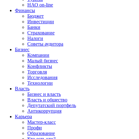
НАО on-line
Финансы
Бюджет
Инвестиции
Банки
Страхование
Налоги
Советы аудитора
Бизнес
Компании
Малый бизнес
Конфликты
Торговля
Исследования
Технологии
Власть
Бизнес и власть
Власть и общество
Депутатский портфель
Антикоррупция
Карьера
Мастер-класс
Профи
Образование
Кто есть кто?