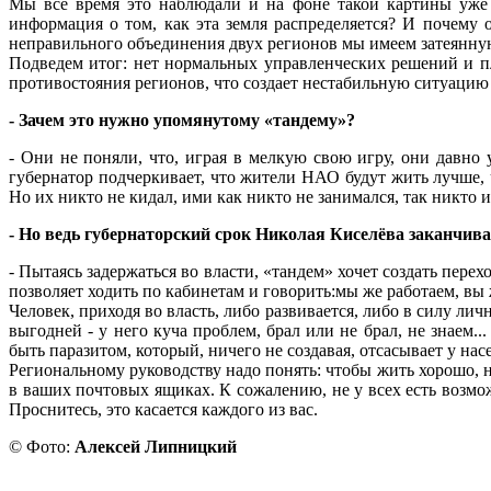
Мы все время это наблюдали и на фоне такой картины уже 
информация о том, как эта земля распределяется? И почему 
неправильного объединения двух регионов мы имеем затеянную
Подведем итог: нет нормальных управленческих решений и пла
противостояния регионов, что создает нестабильную ситуацию
- Зачем это нужно упомянутому «тандему»?
- Они не поняли, что, играя в мелкую свою игру, они давно
губернатор подчеркивает, что жители НАО будут жить лучше,
Но их никто не кидал, ими как никто не занимался, так никто и
- Но ведь губернаторский срок Николая Киселёва заканчивае
- Пытаясь задержаться во власти, «тандем» хочет создать пере
позволяет ходить по кабинетам и говорить:мы же работаем, вы ж
Человек, приходя во власть, либо развивается, либо в силу л
выгодней - у него куча проблем, брал или не брал, не знаем.
быть паразитом, который, ничего не создавая, отсасывает у на
Региональному руководству надо понять: чтобы жить хорошо, на
в ваших почтовых ящиках. К сожалению, не у всех есть возмож
Проснитесь, это касается каждого из вас.
© Фото:
Алексей Липницкий