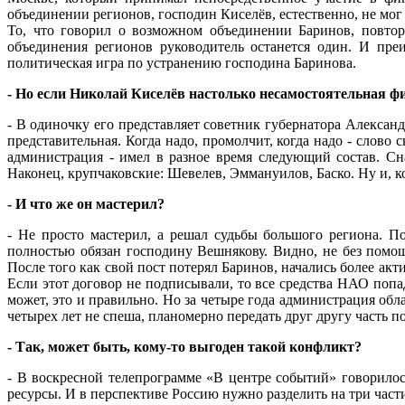
объединении регионов, господин Киселёв, естественно, не м
То, что говорил о возможном объединении Баринов, повторял
объединения регионов руководитель останется один. И преи
политическая игра по устранению господина Баринова.
- Но если Николай Киселёв настолько несамостоятельная фиг
- В одиночку его представляет советник губернатора Алексан
представительная. Когда надо, промолчит, когда надо - слово 
администрация - имел в разное время следующий состав. Сна
Наконец, крупчаковские: Шевелев, Эммануилов, Баско. Ну и, 
- И что же он мастерил?
- Не просто мастерил, а решал судьбы большого региона. 
полностью обязан господину Вешнякову. Видно, не без помо
После того как свой пост потерял Баринов, начались более а
Если этот договор не подписывали, то все средства НАО попа
может, это и правильно. Но за четыре года администрация об
четырех лет не спеша, планомерно передать друг другу часть 
- Так, может быть, кому-то выгоден такой конфликт?
- В воскресной телепрограмме «В центре событий» говорилос
ресурсы. И в перспективе Россию нужно разделить на три части