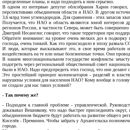
определенные планы, и надо подходить к ним серьезно.
В одном из интервью депутат облсобрания Харин говорил, 
перспективами объединения области и НАО. В другом источни
3,6 млрд тонн углеводородов. Для сравнения - этих запасов хва
Получается, что НАО и область являются зоной интересов др
регионов России, в частности Севера, может быть совершенно
Дмитрий Несанелис говорит, что такие территории при поддерж
Обратите внимание: на уровне очень мелких доз в подкорку 
господа, очень тонкий. Как это происходило в эпоху развала С
И люди, которые высказывают это, в свое время работали 
воздействовать на те или иные болезненные точки. Они провод
В нашем многонациональном государстве конфликты зачастую
подогреть через региональный общественный совет националь
были в НАО. Надо предупредить этих господ, что они делают 
Это простейший принцип колонизаторов - разделяй и властву
нарушены условия для населения НАО? Кому вообще в голову
не создало для нас таких условий?
- Так почему же?
- Подходим к главной проблеме - управленческой. Руководс
доказывал Вешнякову, что надо быстрее присоединять округ
объединенном бюджете будут работать на развитие общего рег
Киселёв - Преминин. Чтобы забрать у Архангельска полномочи
города.