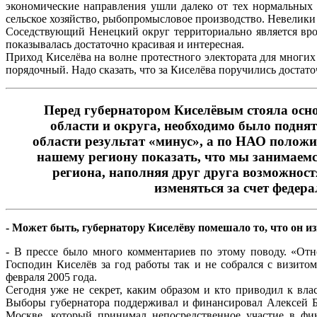
экономические направления ушли далеко от тех нормальных 
сельское хозяйство, рыбопромысловое производство. Невелики 
Соседствующий Ненецкий округ территориально является врод
показывалась достаточно красивая и интересная.
Приход Киселёва на волне протестного электората для многи
порядочный. Надо сказать, что за Киселёва поручились достат
Перед губернатором Киселёвым стояла осно
области и округа, необходимо было подня
области результат «минус», а по НАО положи
нашему региону показать, что мы занимаемс
региона, наполняя друг друга возможност
изменяться за счет федер
- Может быть, губернатору Киселёву помешало то, что он 
- В прессе было много комментариев по этому поводу. «Отн
Господин Киселёв за год работы так и не собрался с визит
февраля 2005 года.
Сегодня уже не секрет, каким образом и кто приводил к вл
Выборы губернатора поддерживал и финансировал Алексей Б
Москве, который принимал непосредственное участие в фин