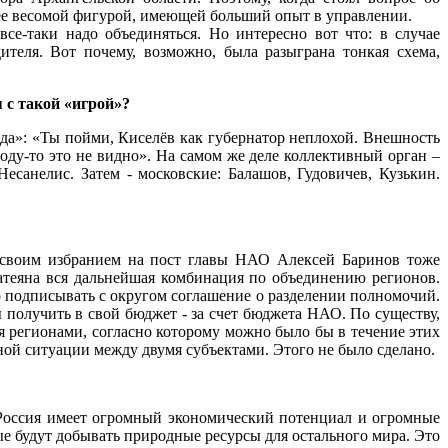
лее весомой фигурой, имеющей больший опыт в управлении.
все-таки надо объединяться. Но интересно вот что: в случае
ителя. Вот почему, возможно, была разыграна тонкая схема,
 с такой «игрой»?
вда»: «Ты пойми, Киселёв как губернатор неплохой. Внешность
ароду-то это не видно». На самом же деле коллективный орган –
есанелис. Затем - московские: Балашов, Гудовичев, Кузькин.
, своим избранием на пост главы НАО Алексей Баринов тоже
атеяна вся дальнейшая комбинация по объединению регионов.
о подписывать с округом соглашение о разделении полномочий.
 получить в свой бюджет - за счет бюджета НАО. По существу,
я регионами, согласно которому можно было бы в течение этих
ной ситуации между двумя субъектами. Этого не было сделано.
о Россия имеет огромный экономический потенциал и огромные
рые будут добывать природные ресурсы для остального мира. Это