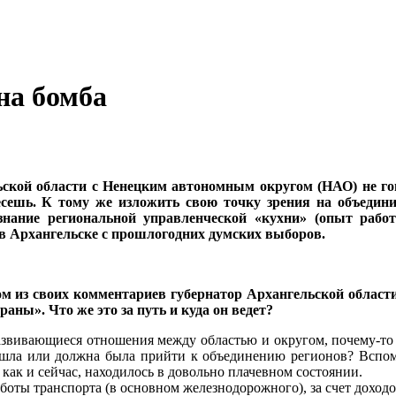
на бомба
ьской области с Ненецким автономным округом (НАО) не го
есешь. К тому же изложить свою точку зрения на объедини
 знание региональной управленческой «кухни» (опыт раб
в Архангельске с прошлогодних думских выборов.
ом из своих комментариев губернатор Архангельской облас
аны». Что же это за путь и куда он ведет?
азвивающиеся отношения между областью и округом, почему-то в
ришла или должна была прийти к объединению регионов? Вспом
как и сейчас, находилось в довольно плачевном состоянии.
аботы транспорта (в основном железнодорожного), за счет доход