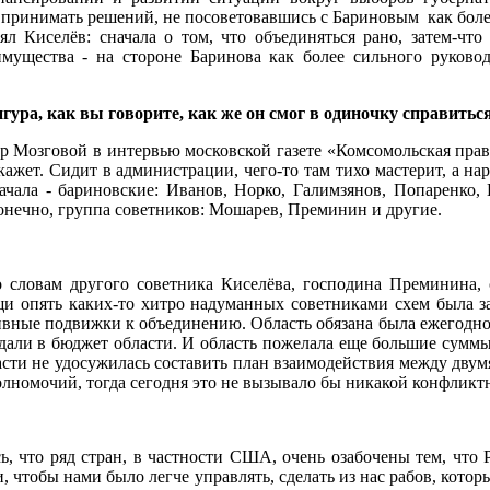
ог принимать решений, не посоветовавшись с Бариновым как бо
 Киселёв: сначала о том, что объединяться рано, затем-что 
мущества - на стороне Баринова как более сильного руковод
ура, как вы говорите, как же он смог в одиночку справиться
др Мозговой в интервью московской газете «Комсомольская пра
скажет. Сидит в администрации, чего-то там тихо мастерит, а н
чала - бариновские: Иванов, Норко, Галимзянов, Попаренко, Н
конечно, группа советников: Мошарев, Преминин и другие.
По словам другого советника Киселёва, господина Преминина
щи опять каких-то хитро надуманных советниками схем была з
ктивные подвижки к объединению. Область обязана была ежегодн
дали в бюджет области. И область пожелала еще большие суммы
ласти не удосужилась составить план взаимодействия между двум
полномочий, тогда сегодня это не вызывало бы никакой конфликт
ь, что ряд стран, в частности США, очень озабочены тем, чт
, чтобы нами было легче управлять, сделать из нас рабов, кото