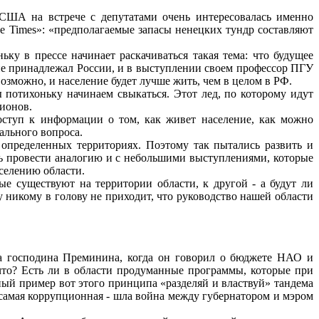
 США на встрече с депутатами очень интересовалась именно
e Times»: «предполагаемые запасы ненецких тундр составляют
ку в прессе начинает раскачиваться такая тема: что будущее
 не принадлежал России, и в выступлении своем профессор ПГУ
озможно, и население будет лучше жить, чем в целом в РФ.
 потихоньку начинаем свыкаться. Этот лед, по которому идут
гионов.
оступ к информации о том, как живет население, как можно
ального вопроса.
 определенных территориях. Поэтому так пытались развить и
сь провести аналогию и с небольшими выступлениями, которые
селению области.
ые существуют на территории области, к другой - а будут ли
икому в голову не приходит, что руководство нашей области
аза господина Преминина, когда он говорил о бюджете НАО и
что? Есть ли в области продуманные программы, которые при
ный пример вот этого принципа «разделяй и властвуй» тандема
 самая коррупционная - шла война между губернатором и мэром