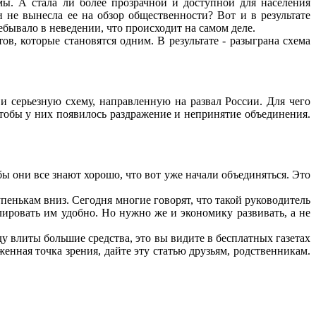
ы. А стала ли более прозрачной и доступной для населения
 не вынесла ее на обзор общественности? Вот и в результате
бывало в неведении, что происходит на самом деле.
в, которые становятся одним. В результате - разыграна схема
и серьезную схему, направленную на развал России. Для чего
тобы у них появилось раздражение и непринятие объединения.
бы они все знают хорошо, что вот уже начали объединяться. Это
пенькам вниз. Сегодня многие говорят, что такой руководитель
улировать им удобно. Но нужно же и экономику развивать, а не
ду влиты большие средства, это вы видите в бесплатных газетах
енная точка зрения, дайте эту статью друзьям, родственникам.