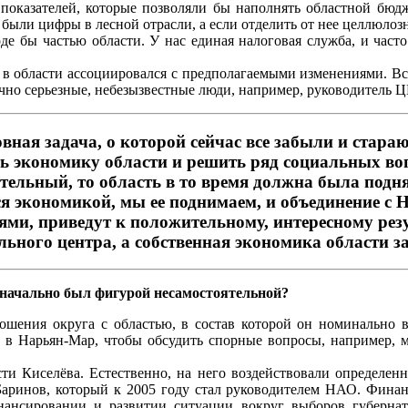
показателей, которые позволяли бы наполнять областной бюдж
были цифры в лесной отрасли, а если отделить от нее целлюлоз
е бы частью области. У нас единая налоговая служба, и част
х в области ассоциировался с предполагаемыми изменениями. Вс
очно серьезные, небезызвестные люди, например, руководитель 
вная задача, о которой сейчас все забыли и стара
ть экономику области и решить ряд социальных во
тельный, то область в то время должна была подня
я экономикой, мы ее поднимаем, и объединение с 
ями, приведут к положительному, интересному резу
ального центра, а собственная экономика области з
изначально был фигурой несамостоятельной?
ошения округа с областью, в состав которой он номинально в
ом в Нарьян-Мар, чтобы обсудить спорные вопросы, например, 
асти Киселёва. Естественно, на него воздействовали определ
аринов, который к 2005 году стал руководителем НАО. Фина
ансировании и развитии ситуации вокруг выборов губернато