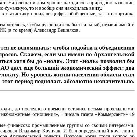
ет. На очень низком уровне находилось природопользование,
но-бумажную, то и вообще она находилась внизу.
о в статистику попадали цифры обобщенные, так что картинка
ем хотелось, чтобы руководитель был сильный, независимый и
ЦИК (в то время) Александр Вешняков.
ются не вспоминать: чтобы подойти к объединению
просов. Скажем, если мы имели по Архангельской
ться хотя бы до «ноля». Этот «ноль» позволил бы
НАО даст еще больший экономический эффект: два
льтату. Но уровень жизни населения области стал
а этот период поднялась абсолютно незначительно.
ходит, до последнего времени остались весьма прохладными.
межбюджетные отношения», - писала газета «Коммерсантъ» 19
енные финансово-промышленные группы со своими интересами.
нсировал Владимир Крупчак. И был определенный круг лиц в
ра Архангельской области. Поэтому, когда стоял вопрос об