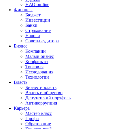
НАО on-line
Финансы
Бюджет
Инвестиции
Банки
Страхование
Налоги
Советы аудитора
Бизнес
Компании
Малый бизнес
Конфликты
Торговля
Исследования
Технологии
Власть
Бизнес и власть
Власть и общество
Депутатский портфель
Антикоррупция
Карьера
Мастер-класс
Профи
Образование
Кто есть кто?