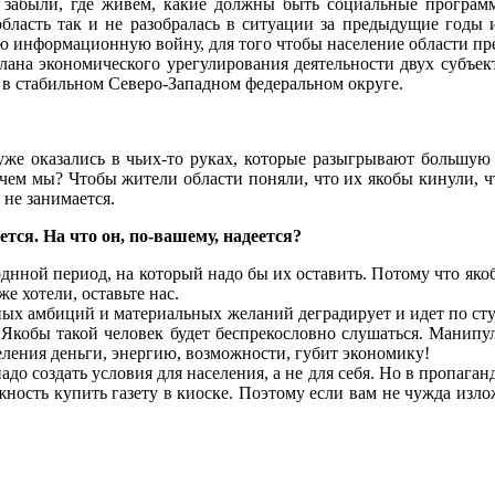
забыли, где живем, какие должны быть социальные программ
область так и не разобралась в ситуации за предыдущие годы и
 информационную войну, для того чтобы население области пре
на экономического урегулирования деятельности двух субъекто
 в стабильном Северо-Западном федеральном округе.
 уже оказались в чьих-то руках, которые разыгрывают большую 
 чем мы? Чтобы жители области поняли, что их якобы кинули, ч
 не занимается.
тся. На что он, по-вашему, надеется?
ходнной период, на который надо бы их оставить. Потому что яко
е хотели, оставьте нас.
ичных амбиций и материальных желаний деградирует и идет по сту
.. Якобы такой человек будет беспрекословно слушаться. Манип
селения деньги, энергию, возможности, губит экономику!
до создать условия для населения, а не для себя. Но в пропаган
ность купить газету в киоске. Поэтому если вам не чужда излож