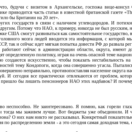
что, будучи с визитом в Архангельске, госпожа вице-консул
ке приводится часть статьи в известной британской газете «Th
тило бы Британии на 20 лет».
угих государств в связи с наличием углеводородов. И потихонь
 другим. Потому что НАО, к примеру, никогда не был русским,
ке США смогут развиваться как самостоятельное государство, в
головного мозга людей вводится эта информация, с которой мы
ССР, так и сейчас идет мягкая попытка довести РФ до развала ре
и работают сейчас в администрации области, округа, имеют д
ят определенную политику, играя на очень опасной теме национ
 создаются искусственно, чтобы показать нестабильность на
ностей тему Кондопоги, когда она совершенно угасла. Пытали
совершенно неправильно, противопоставляя население округа на
й. И сегодня все практически отвлекаются от проблем, котор
 пришло бы лишить пенсионеров НАО этих надбавок? И почему н
тво неспособно. Не заинтересовано. Я помню, как горели гл
, и тогда мы заживем лучше. Вот бюджеты уже объединили. И 
иона? О них нам никто не рассказывал. Конкретный показатель
я по распределению земли - а это сегодня самая доходная тема,