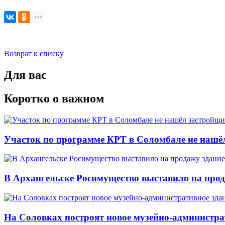
Возврат к списку
Для вас
Коротко о важном
Участок по программе КРТ в Соломбале не нашё
В Архангельске Росимущество выставило на про
На Соловках построят новое музейно-администра