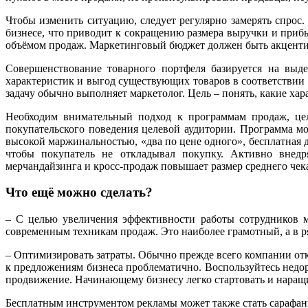
Чтобы изменить ситуацию, следует регулярно замерять спрос
бизнесе, что приводит к сокращению размера выручки и прибы
объёмом продаж. Маркетинговый бюджет должен быть акценти
Совершенствование товарного портфеля базируется на выд
характеристик и выгод существующих товаров в соответствии 
задачу обычно выполняет маркетолог. Цель – понять, какие ха
Необходим внимательный подход к программам продаж, цел
покупательского поведения целевой аудитории. Программа мо
высокой маржинальностью, «два по цене одного», бесплатная 
чтобы покупатель не откладывал покупку. Активно внедря
мерчандайзинга и кросс-продаж повышает размер среднего чек
Что ещё можно сделать?
– С целью увеличения эффективности работы сотрудников м
современным техникам продаж. Это наиболее грамотный, а в р
– Оптимизировать затраты. Обычно прежде всего компании отк
к предложениям бизнеса проблематично. Воспользуйтесь недор
продвижение. Начинающему бизнесу легко стартовать и наращ
Бесплатным инструментом рекламы может также стать сарафанно