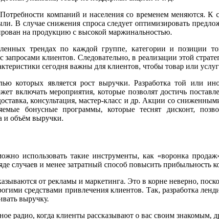
. Потребности компаний и населения со временем меняются. К 
ли. В случае снижения спроса следует оптимизировать предлож
рован на продукцию с высокой маржинальностью.
еленных трендах по каждой группе, категории и позиции то
с запросами клиентов. Следовательно, в реализации этой страт
рактеристики сегодня важны для клиентов, чтобы товар или услу
ью которых является рост выручки. Разработка той или и
жет включать мероприятия, которые позволят достичь поставле
доставка, консультация, мастер-класс и др. Акции со сниженным
емые бонусные программы, которые теснят дисконт, позво
а и объём выручки.
ожно использовать такие инструменты, как «воронка продаж»,
яде случаев и менее затратный способ повысить прибыльность к
азываются от рекламы и маркетинга. Это в корне неверно, пос
огими средствами привлечения клиентов. Так, разработка ленди
ивать выручку.
е радио, когда клиенты рассказывают о вас своим знакомым, др