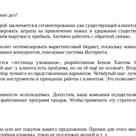
ние дел?
орой заключается в сегментировании уже существующей клиентск
изировать затраты на привлечение новых и удержание сущест
бъём выручки и прибыль. Активно работать с обратной связью.
зволит оптимизировать маркетинговый бюджет, поскольку компа
ваших конкурентов, поисковые системы Интернета.
тся «лестница узнавания», разработанная Беном Хантом.
 шаг: у клиента есть проблема, но он её ещё не осознаёт. Второ
бор лучшего из представленных вариантов. Четвёртый шаг: лучш
свои инструменты и принципы работы с клиентом. Это позволяет 
ативности используемых. Допустим, ваша компания осуществл
зработанных программ продаж. Чтобы применить эту стратегию
ало или нет покупок вашего предложения. Причин для этого мног
обная упаковка, товар не поддержан акцией и т. д.