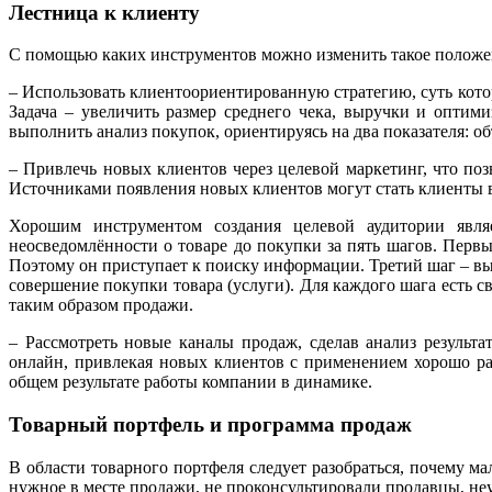
Лестница к клиенту
С помощью каких инструментов можно изменить такое положе
– Использовать клиентоориентированную стратегию, суть кот
Задача – увеличить размер среднего чека, выручки и оптим
выполнить анализ покупок, ориентируясь на два показателя: о
– Привлечь новых клиентов через целевой маркетинг, что по
Источниками появления новых клиентов могут стать клиенты 
Хорошим инструментом создания целевой аудитории являе
неосведомлённости о товаре до покупки за пять шагов. Первый
Поэтому он приступает к поиску информации. Третий шаг – вы
совершение покупки товара (услуги). Для каждого шага есть 
таким образом продажи.
– Рассмотреть новые каналы продаж, сделав анализ результ
онлайн, привлекая новых клиентов с применением хорошо ра
общем результате работы компании в динамике.
Товарный портфель и программа продаж
В области товарного портфеля следует разобраться, почему м
нужное в месте продажи, не проконсультировали продавцы, неуд