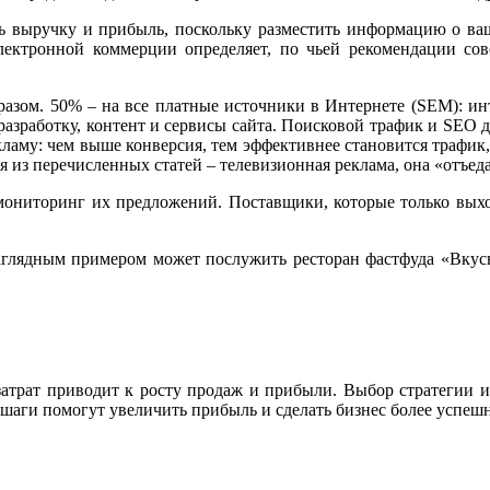
ь выручку и прибыль, поскольку разместить информацию о ва
электронной коммерции определяет, по чьей рекомендации сов
азом. 50% – на все платные источники в Интернете (SEM): инте
, разработку, контент и сервисы сайта. Поисковой трафик и SE
кламу: чем выше конверсия, тем эффективнее становится трафик
я из перечисленных статей – телевизионная реклама, она «отъед
 мониторинг их предложений. Поставщики, которые только выхо
аглядным примером может послужить ресторан фастфуда «Вкусно
затрат приводит к росту продаж и прибыли. Выбор стратегии и
 шаги помогут увеличить прибыль и сделать бизнес более успе