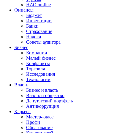
НАО on-line
Финансы
Бюджет
Инвестиции
Банки
Страхование
Налоги
Советы аудитора
Бизнес
Компании
Малый бизнес
Конфликты
Торговля
Исследования
Технологии
Власть
Бизнес и власть
Власть и общество
Депутатский портфель
Антикоррупция
Карьера
Мастер-класс
Профи
Образование
Кто есть кто?