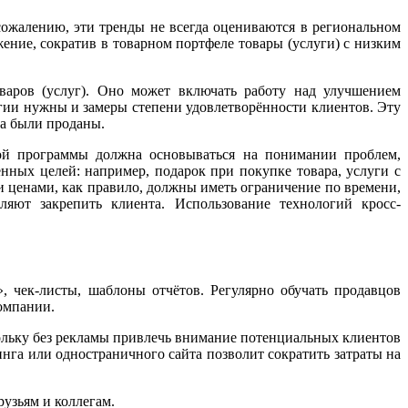
сожалению, эти тренды не всегда оцениваются в региональном
ение, сократив в товарном портфеле товары (услуги) с низким
варов (услуг). Оно может включать работу над улучшением
егии нужны и замеры степени удовлетворённости клиентов. Эту
га были проданы.
ной программы должна основываться на понимании проблем,
нных целей: например, подарок при покупке товара, услуги с
и ценами, как правило, должны иметь ограничение по времени,
ляют закрепить клиента. Использование технологий кросс-
 чек-листы, шаблоны отчётов. Регулярно обучать продавцов
омпании.
кольку без рекламы привлечь внимание потенциальных клиентов
нга или одностраничного сайта позволит сократить затраты на
узьям и коллегам.