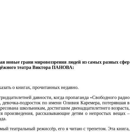
ая новые грани мировоззрения людей из самых разных сфер
одёжного театра Виктора ПАНОВА:
казать о книгах, прочитанных недавно.
тридцатилетней давности, когда пропаганда «Свободного радио
, девочка-подросток по имени Оливия Каремера, потерявшая в
 адресована школьникам, достигшим двенадцатилетнего возраста,
ся произведения, рассказывающие детям о непростых вещах –
да.
й театральный режиссёр, его я читаю с трепетом. Эта книга,