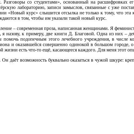
рс. Разговоры со студентами», основанный на расшифровках 
ёрскую лабораторию, записи замыслов, связанные с уже поста
нии «Новый курс» слышится отсылка не только к тому, что эта 
даются в том, чтобы им указали такой новый курс.
ление – современная проза, написанная женщинами. Я феминист
 я назову, к примеру, две книги Д. Благовой. Одна из них – 
ы помочь подопечным этого лечебного учреждения, в числе кот
она и оказавшейся совершенно одинокой в большом городе, о е
ой жизни есть что‑то ещё, касающееся каждого. Для меня этот оп
 Он даёт возможность буквально оказаться в чужой шкуре: креп