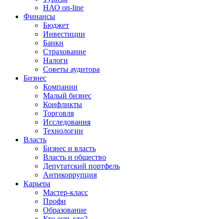
НАО on-line
Финансы
Бюджет
Инвестиции
Банки
Страхование
Налоги
Советы аудитора
Бизнес
Компании
Малый бизнес
Конфликты
Торговля
Исследования
Технологии
Власть
Бизнес и власть
Власть и общество
Депутатский портфель
Антикоррупция
Карьера
Мастер-класс
Профи
Образование
Кто есть кто?