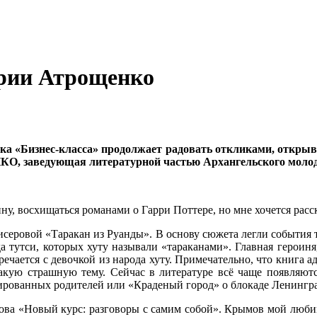
рии Атрощенко
а «Бизнес-класса» продолжает радовать откликами, открыв
НКО, заведующая литературной частью Архангельского мол
у, восхищаться романами о Гарри Поттере, но мне хочется расс
исеровой «Таракан из Руанды». В основу сюжета легли события 
а тутси, которых хуту называли «тараканами». Главная героиня
тречается с девочкой из народа хуту. Примечательно, что книга
такую страшную тему. Сейчас в литературе всё чаще появляют
ированных родителей или «Краденый город» о блокаде Ленингра
ва «Новый курс: разговоры с самим собой». Крымов мой любимы