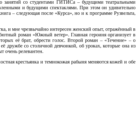
его занятий со студентами ГИТИСа – будущими театральными
вленными и будущими спектаклями. При этом он удивительно
книга – следующая после «Курса», но и к программе Рузвельта,
ка, и мне чрезвычайно интересен женский опыт, отражённый в
дебютный роман «Южный ветер». Главная героиня организует в
орых её брат, обрести голос. Второй роман – «Течение» – о
ё дружбе со столичной девчонкой, об уроках, которые она из
ыт очень релевантен.
остная крестьянка и темнокожая рабыня меняются кожей и обе