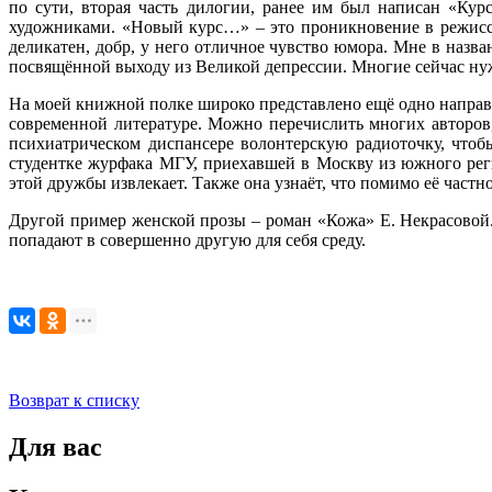
по сути, вторая часть дилогии, ранее им был написан «Ку
художниками. «Новый курс…» – это проникновение в режисс
деликатен, добр, у него отличное чувство юмора. Мне в назва
посвящённой выходу из Великой депрессии. Многие сейчас нуж
На моей книжной полке широко представлено ещё одно направ
современной литературе. Можно перечислить многих авторов,
психиатрическом диспансере волонтерскую радиоточку, чтоб
студентке журфака МГУ, приехавшей в Москву из южного реги
этой дружбы извлекает. Также она узнаёт, что помимо её частн
Другой пример женской прозы – роман «Кожа» Е. Некрасовой.
попадают в совершенно другую для себя среду.
Возврат к списку
Для вас