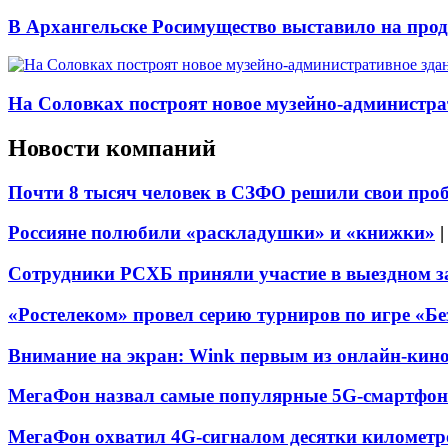
В Архангельске Росимущество выставило на про
На Соловках построят новое музейно-администра
Новости компаний
Почти 8 тысяч человек в СЗФО решили свои про
Россияне полюбили «раскладушки» и «книжки»
Сотрудники РСХБ приняли участие в выездном за
«Ростелеком» провел серию турниров по игре «Б
Внимание на экран: Wink первым из онлайн-кино
МегаФон назвал самые популярные 5G-смартфон
МегаФон охватил 4G-сигналом десятки километр