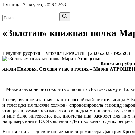
Пятница, 7 августа, 2026
22:33
«Золотая» книжная полка Ма
Ведущий рубрики – Михаил ЕРМОЛИН | 23.05.2025 19:25:03
Книжная рубрик
жизни Поморья. Сегодня у нас в гостях – Мария АТРОЩЕ
– Можно бесконечно говорить о любви к Достоевскому и Толкин
Последняя прочитанная – книга российской писательницы У. Б
и телевидения тысячи холмов» спровоцировала геноцид народ
этой резне семью, оказывается в канадском пансионате, где вс
и мне было интересно, как писательница раскроет для них 
например, книги Ю. Яковлевой «Дети ворона» о детях репресс
Вторая книга – дневниковые записи режиссёра Дмитрия Крымо