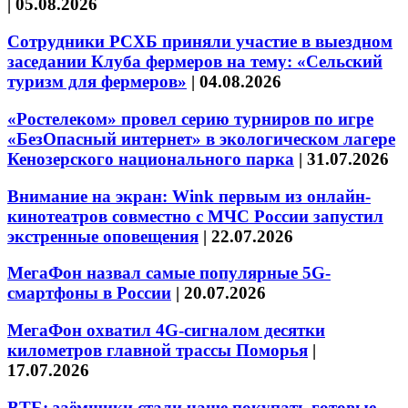
|
05.08.2026
Сотрудники РСХБ приняли участие в выездном
заседании Клуба фермеров на тему: «Сельский
туризм для фермеров»
|
04.08.2026
«Ростелеком» провел серию турниров по игре
«БезОпасный интернет» в экологическом лагере
Кенозерского национального парка
|
31.07.2026
Внимание на экран: Wink первым из онлайн-
кинотеатров совместно с МЧС России запустил
экстренные оповещения
|
22.07.2026
МегаФон назвал самые популярные 5G-
смартфоны в России
|
20.07.2026
МегаФон охватил 4G-сигналом десятки
километров главной трассы Поморья
|
17.07.2026
ВТБ: заёмщики стали чаще покупать готовые