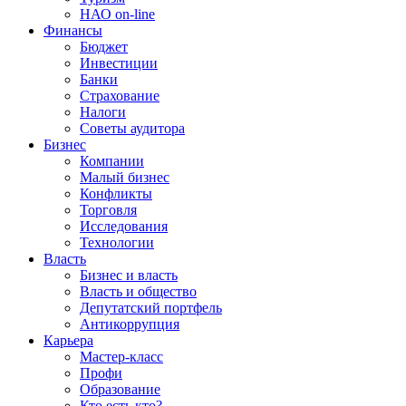
НАО on-line
Финансы
Бюджет
Инвестиции
Банки
Страхование
Налоги
Советы аудитора
Бизнес
Компании
Малый бизнес
Конфликты
Торговля
Исследования
Технологии
Власть
Бизнес и власть
Власть и общество
Депутатский портфель
Антикоррупция
Карьера
Мастер-класс
Профи
Образование
Кто есть кто?