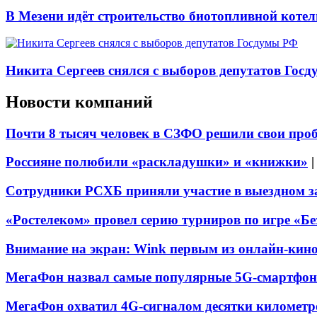
В Мезени идёт строительство биотопливной коте
Никита Сергеев снялся с выборов депутатов Гос
Новости компаний
Почти 8 тысяч человек в СЗФО решили свои про
Россияне полюбили «раскладушки» и «книжки»
Сотрудники РСХБ приняли участие в выездном за
«Ростелеком» провел серию турниров по игре «Б
Внимание на экран: Wink первым из онлайн-кино
МегаФон назвал самые популярные 5G-смартфон
МегаФон охватил 4G-сигналом десятки километр