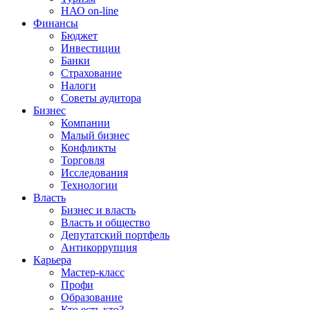
НАО on-line
Финансы
Бюджет
Инвестиции
Банки
Страхование
Налоги
Советы аудитора
Бизнес
Компании
Малый бизнес
Конфликты
Торговля
Исследования
Технологии
Власть
Бизнес и власть
Власть и общество
Депутатский портфель
Антикоррупция
Карьера
Мастер-класс
Профи
Образование
Кто есть кто?