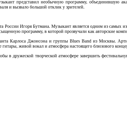
музыкант представил необычную программу, объединившую ака
аля и вызвало большой отклик у зрителей.
та России Игоря Бутмана. Музыкант является одним из самых и
асыщенную программу, в которой прозвучали как авторские комп
канта Карлоса Джонсона и группы Blues Band из Москвы. Арт
 гитары, живой вокал и атмосфера настоящего блюзового концерт
чтобы в дружеской творческой атмосфере завершить фестивальн