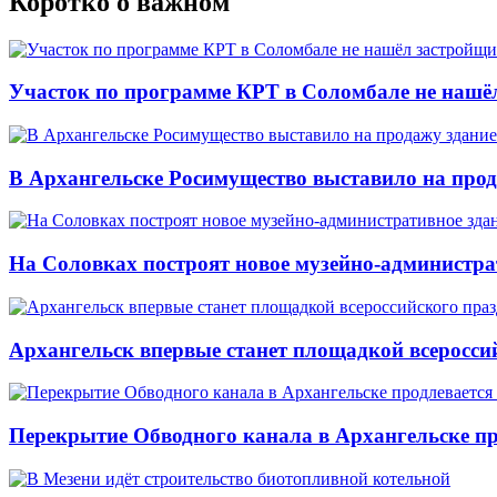
Коротко о важном
Участок по программе КРТ в Соломбале не нашё
В Архангельске Росимущество выставило на про
На Соловках построят новое музейно-администра
Архангельск впервые станет площадкой всеросси
Перекрытие Обводного канала в Архангельске про