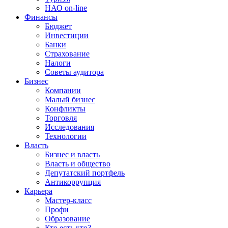
НАО on-line
Финансы
Бюджет
Инвестиции
Банки
Страхование
Налоги
Советы аудитора
Бизнес
Компании
Малый бизнес
Конфликты
Торговля
Исследования
Технологии
Власть
Бизнес и власть
Власть и общество
Депутатский портфель
Антикоррупция
Карьера
Мастер-класс
Профи
Образование
Кто есть кто?