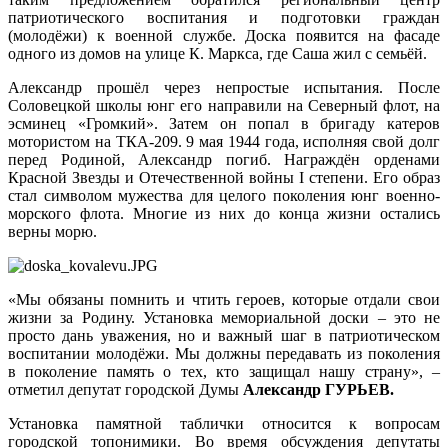
патриотического воспитания и подготовки граждан
(молодёжи) к военной службе. Доска появится на фасаде
одного из домов на улице К. Маркса, где Саша жил с семьёй.
Александр прошёл через непростые испытания. После
Соловецкой школы юнг его направили на Северный флот, на
эсминец «Громкий». Затем он попал в бригаду катеров
мотористом на ТКА‑209. 9 мая 1944 года, исполняя свой долг
перед Родиной, Александр погиб. Награждён орденами
Красной Звезды и Отечественной войны I степени. Его образ
стал символом мужества для целого поколения юнг военно-
морского флота. Многие из них до конца жизни остались
верны морю.
«Мы обязаны помнить и чтить героев, которые отдали свои
жизни за Родину. Установка мемориальной доски – это не
просто дань уважения, но и важный шаг в патриотическом
воспитании молодёжи. Мы должны передавать из поколения
в поколение память о тех, кто защищал нашу страну», –
отметил депутат городской Думы
Александр ГУРЬЕВ.
Установка памятной таблички относится к вопросам
городской топонимики. Во время обсуждения депутаты