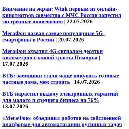
Внимание на экран: Wink первым из онлайн-
кинотеатров совместно с МЧС России запустил
экстренные оповещения
|
22.07.2026
МегаФон назвал самые популярные 5G-
смартфоны в России
|
20.07.2026
МегаФон охватил 4G-сигналом десятки
километров главной трассы Поморья
|
17.07.2026
ВТБ: заёмщики стали чаще покупать готовые
частные дома, чем строить
|
14.07.2026
ВТБ нарастил выдачу электронных гарантий
для малого и среднего бизнеса на 76%
|
13.07.2026
«МегаФон» объединил роботов на собственной
платформе для автоматизации рутинных задач
|