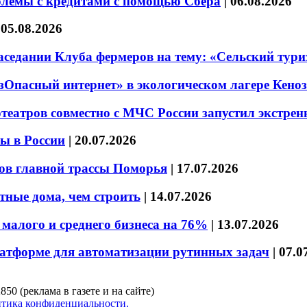
блемы с кредитами с помощью Сбера
|
06.08.2026
|
05.08.2026
седании Клуба фермеров на тему: «Сельский тури
езОпасный интернет» в экологическом лагере Кено
театров совместно с МЧС России запустил экстре
ы в России
|
20.07.2026
ов главной трассы Поморья
|
17.07.2026
тные дома, чем строить
|
14.07.2026
малого и среднего бизнеса на 76%
|
13.07.2026
латформе для автоматизации рутинных задач
|
07.0
850 (реклама в газете и на сайте)
тика конфиденциальности.