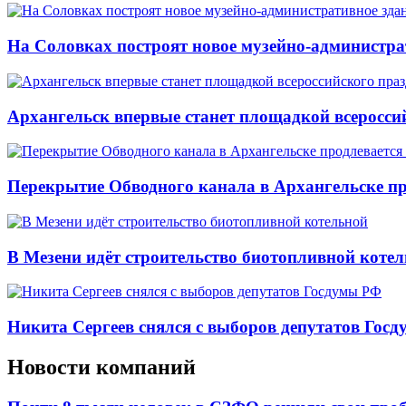
На Соловках построят новое музейно-администра
Архангельск впервые станет площадкой всеросси
Перекрытие Обводного канала в Архангельске про
В Мезени идёт строительство биотопливной коте
Никита Сергеев снялся с выборов депутатов Гос
Новости компаний