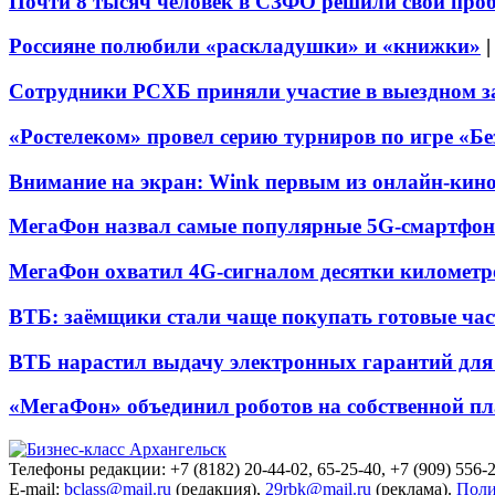
Почти 8 тысяч человек в СЗФО решили свои про
Россияне полюбили «раскладушки» и «книжки»
Сотрудники РСХБ приняли участие в выездном за
«Ростелеком» провел серию турниров по игре «Б
Внимание на экран: Wink первым из онлайн-кино
МегаФон назвал самые популярные 5G-смартфон
МегаФон охватил 4G-сигналом десятки километр
ВТБ: заёмщики стали чаще покупать готовые час
ВТБ нарастил выдачу электронных гарантий для 
«МегаФон» объединил роботов на собственной п
Телефоны редакции: +7 (8182) 20-44-02, 65-25-40, +7 (909) 556-2
E-mail:
bclass@mail.ru
(редакция),
29rbk@mail.ru
(реклама).
Поли