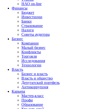
НАО on-line
Финансы
Бюджет
Инвестиции
Банки
Страхование
Налоги
Советы аудитора
Бизнес
Компании
Малый бизнес
Конфликты
Торговля
Исследования
Технологии
Власть
Бизнес и власть
Власть и общество
Депутатский портфель
Антикоррупция
Карьера
Мастер-класс
Профи
Образование
Кто есть кто?