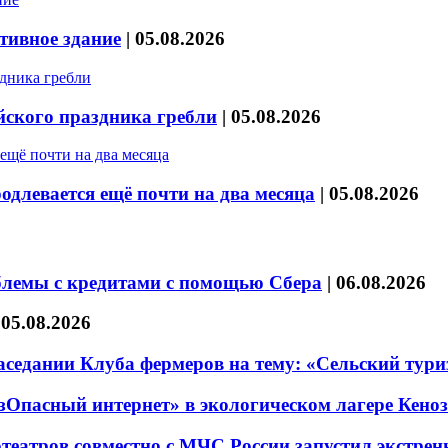
тивное здание
|
05.08.2026
йского праздника гребли
|
05.08.2026
длевается ещё почти на два месяца
|
05.08.2026
блемы с кредитами с помощью Сбера
|
06.08.2026
|
05.08.2026
седании Клуба фермеров на тему: «Сельский тури
езОпасный интернет» в экологическом лагере Кено
театров совместно с МЧС России запустил экстре