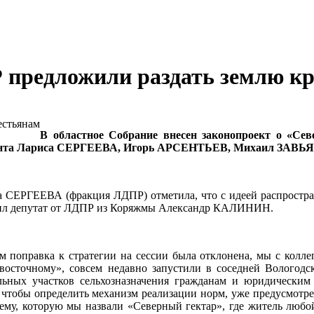
 предложили раздать землю к
В областное Собрание внесен законопроект о «Се
ламента Лариса СЕРГЕЕВА, Игорь АРСЕНТЬЕВ, Михаил ЗАВ
са СЕРГЕЕВА (фракция ЛДПР) отметила, что с идеей распростра
тупил депутат от ЛДПР из Коряжмы Александр КАЛИНИН.
м поправка к стратегии на сессии была отклонена, мы с колле
восточному», совсем недавно запустили в соседней Вологодск
мельных участков сельхозназначения гражданам и юридически
м, чтобы определить механизм реализации норм, уже предусмот
ему, которую мы назвали «Северный гектар», где житель любо