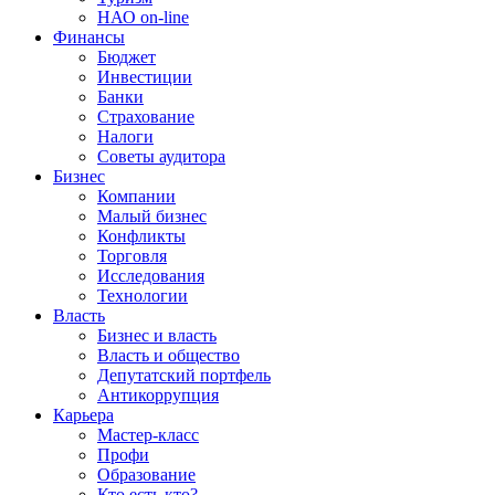
НАО on-line
Финансы
Бюджет
Инвестиции
Банки
Страхование
Налоги
Советы аудитора
Бизнес
Компании
Малый бизнес
Конфликты
Торговля
Исследования
Технологии
Власть
Бизнес и власть
Власть и общество
Депутатский портфель
Антикоррупция
Карьера
Мастер-класс
Профи
Образование
Кто есть кто?