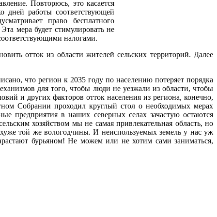
вление. Повторюсь, это касается
ько дней работы соответствующей
усматривает право бесплатного
Эта мера будет стимулировать не
 соответствующими налогами.
овить отток из области жителей сельских территорий. Далее
сано, что регион к 2035 году по населению потеряет порядка
еханизмов для того, чтобы люди не уезжали из области, чтобы
овий и других факторов отток населения из региона, конечно,
астном Собрании проходил круглый стол о необходимых мерах
нные предприятия в наших северных селах зачастую остаются
сельским хозяйством мы не самая привлекательная область, но
хуже той же вологодчины. И неиспользуемых земель у нас уж
арастают бурьяном! Не можем или не хотим сами заниматься,