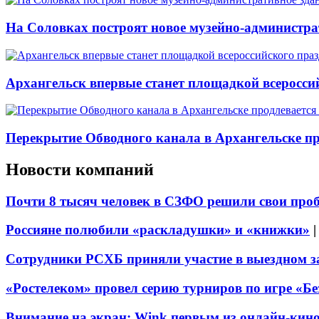
На Соловках построят новое музейно-администра
Архангельск впервые станет площадкой всеросси
Перекрытие Обводного канала в Архангельске про
Новости компаний
Почти 8 тысяч человек в СЗФО решили свои про
Россияне полюбили «раскладушки» и «книжки»
Сотрудники РСХБ приняли участие в выездном за
«Ростелеком» провел серию турниров по игре «Б
Внимание на экран: Wink первым из онлайн-кино