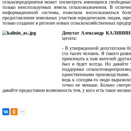
сельхозпредприятия может посмотреть имеющиеся свободные з
только неиспользуемых земель сельхозназначения. В отличи
информационной системы, пожелали воспользоваться бол
предоставления земельных участков юридическим лицам, заре
только создание в регионе новых сельскохозяйственных предп
Депутат Александр
КАЛИНИН
цитата:
- В утвержденной депутатским бо
ста тысяч человек. Я такого раз
привлекать к нам жителей других
был и будет всегда. Но давайте
поддержки сельхозтоваропроизво
единственными производствами. Н
ведь к соседям-то люди выразил
точно не меньше. Больно смотре
давайте предоставим возможность тем, у кого есть такое желан