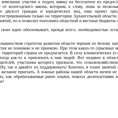
емельные участки и подать заявку на бесплатное их предоста
е от вологодского закона, которым, к слову, лишь за нескол
ее двухсот граждан и юридических лиц, наш проект пред
гистрированным только на территории Архангельской области. 
риятий, но и позволит пополнять областной и местные бюджеты
свою идею обосновывает, прежде всего, необходимостью остан
льшинством стратегии развития области черным по белому напи
вития не понимаю и не приемлю. При этом каких-то серьезных м
 территорий страны не предлагается. В силу климатических усл
 тогда как-то и привлекать к нам людей. Вот недавно в обл
дителей, участники которого признали, что сельскохозяйстве
у, так и давайте их поддерживать! Конечно, в плане занятий 
и желание приехать. А южные районы нашей области ничем не 
ть, как обрабатываемые ранее пашни, покосы десятилетиями з
ие!