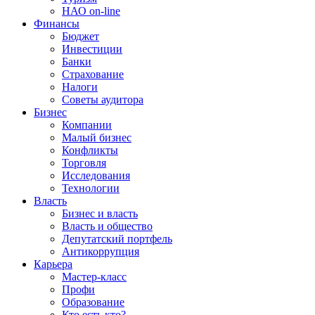
НАО on-line
Финансы
Бюджет
Инвестиции
Банки
Страхование
Налоги
Советы аудитора
Бизнес
Компании
Малый бизнес
Конфликты
Торговля
Исследования
Технологии
Власть
Бизнес и власть
Власть и общество
Депутатский портфель
Антикоррупция
Карьера
Мастер-класс
Профи
Образование
Кто есть кто?