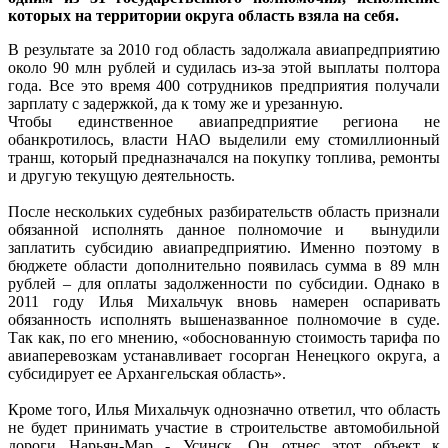
которых на территории округа область взяла на себя.
В результате за 2010 год область задолжала авиапредприятию
около 90 млн рублей и судилась из-за этой выплаты полтора
года. Все это время 400 сотрудников предприятия получали
зарплату с задержкой, да к тому же и урезанную.
Чтобы единственное авиапредприятие региона не
обанкротилось, власти НАО выделили ему стомиллионный
транш, который предназначался на покупку топлива, ремонты
и другую текущую деятельность.
После нескольких судебных разбирательств область признали
обязанной исполнять данное полномочие и вынудили
заплатить субсидию авиапредприятию. Именно поэтому в
бюджете области дополнительно появилась сумма в 89 млн
рублей – для оплаты задолженности по субсидии. Однако в
2011 году Илья Михальчук вновь намерен оспаривать
обязанность исполнять вышеназванное полномочие в суде.
Так как, по его мнению, «обоснованную стоимость тарифа по
авиаперевозкам устанавливает госорган Ненецкого округа, а
субсидирует ее Архангельская область».
Кроме того, Илья Михальчук однозначно ответил, что область
не будет принимать участие в строительстве автомобильной
дороги Нарьян-Мар - Усинск. Он отнес этот объект к