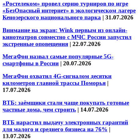
«Ростелеком» провел серию турниров по игре
«БезОпасный интернет» в экологическом лагере
Кенозерского национального парка
|
31.07.2026
Внимание на экран: Wink первым из онлайн-
кинотеатров совместно с МЧС России запустил
экстренные оповещения
|
22.07.2026
МегаФон назвал самые популярные 5G-
смартфоны в России
|
20.07.2026
МегаФон охватил 4G-сигналом десятки
километров главной трассы Поморья
|
17.07.2026
ВТБ: заёмщики стали чаще покупать готовые
частные дома, чем строить
|
14.07.2026
ВТБ нарастил выдачу электронных гарантий
для малого и среднего бизнеса на 76%
|
13.07.2026