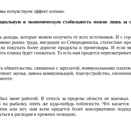
 мы почувствуем эффект осенью.
социальную и экономическую стабильность можно лишь за 
доходы, которые можем получить от всех источников. И с город
амике рынка труда, миграции из Северодвинска, статистике пр
али покупать более дорогие продукты и промтовары. И если м
эта планка будет снижаться. То есть нам придется пересматрива
ть обязательства, связанные с зарплатой, коммунальными плате
монт жилья, замена коммуникаций, благоустройство, озеленение
ритете.
был занят работой. В отпуск за пределы области не выезжал.
на рыбалку, опять же куда-нибудь поблизости. Что касается
тим или нет, нам всем придется более консервативно подход
нуться к расходам в прежних позициях.