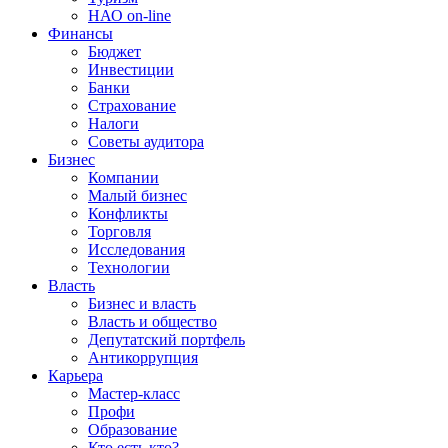
НАО on-line
Финансы
Бюджет
Инвестиции
Банки
Страхование
Налоги
Советы аудитора
Бизнес
Компании
Малый бизнес
Конфликты
Торговля
Исследования
Технологии
Власть
Бизнес и власть
Власть и общество
Депутатский портфель
Антикоррупция
Карьера
Мастер-класс
Профи
Образование
Кто есть кто?