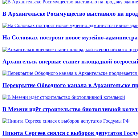
В Архангельске Росимущество выставило на про
На Соловках построят новое музейно-администра
Архангельск впервые станет площадкой всеросси
Перекрытие Обводного канала в Архангельске про
В Мезени идёт строительство биотопливной коте
Никита Сергеев снялся с выборов депутатов Гос