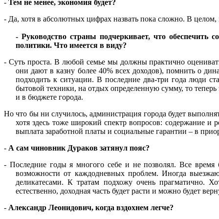
-
Тем не менее, экономия будет?
-
Да, хотя в абсолютных цифрах назвать пока сложно. В целом,
- Руководство страны подчеркивает, что обеспечить 
политики.
Что имеется в виду?
-
Суть проста. В любой семье мы должны практично оценивать 
они дают в казну более 40% всех доходов), помнить о дин
подходить к ситуации. В последние два-три года люди ст
бытовой техники, на отдых определенную сумму, то теперь 
и в бюджете города.
Но что бы ни случилось, администрация города будет выполня
хотя здесь тоже широкий спектр вопросов: содержание и ре
выплата заработной платы и социальные гарантии – в прио
-
А сам чиновник Дураков затянул пояс?
-
Последние годы я многого себе и не позволял. Все время 
возможности от каждодневных проблем. Иногда выезжаю 
деликатесами. К тратам подхожу очень прагматично. Хо
естественно, доходная часть будет расти и можно будет вер
-
Александр Леонидович, когда вздохнем легче?