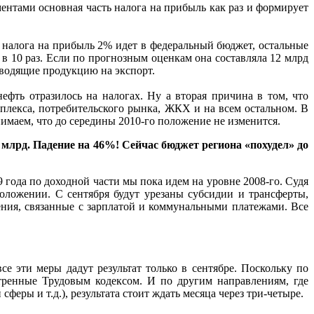
нтами основная часть налога на прибыль как раз и формирует
 налога на прибыль 2% идет в федеральный бюджет, остальные
в 10 раз. Если по прогнозным оценкам она составляла 12 млрд
зводящие продукцию на экспорт.
ефть отразилось на налогах. Ну а вторая причина в том, что
мплекса, потребительского рынка, ЖКХ и на всем остальном. В
имаем, что до середины 2010-го положение не изменится.
8 млрд. Падение на 46%! Сейчас бюджет региона «похудел» до
 года по доходной части мы пока идем на уровне 2008-го. Судя
оложении. С сентября будут урезаны субсидии и трансферты,
ения, связанные с зарплатой и коммунальными платежами. Все
е эти меры дадут результат только в сентябре. Поскольку по
тренные Трудовым кодексом. И по другим направлениям, где
еры и т.д.), результата стоит ждать месяца через три-четыре.