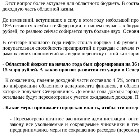
-
Этот вопрос более актуален для областного бюджета. В соот
доходную часть областной казны.
До изменений, вступивших в силу в этом году, небольшой пр
18% остаются в субъекте Федерации, в нашем случае – в бюдж
рублей, то реально сейчас собирается чуть больше двух. Осно
В сентябре прошлого года нефть стоила порядка 150 рублей 
покупательная способность предприятий и граждан с начала г
рамках своих полномочий мы ведем переписку с этой категорие
-
Областной бюджет на начало года был сформирован на 36 мл
15 млрд рублей. А каков прогноз развития ситуации в Севе
-
К сожалению, падение доходной части составило 4-5%, хотя п
по информации областного департамента финансов, в област
которые получает Северодвинск. До конца года доходы город
остальные будут пересмотрены с учетом ожидаемых доходов. Пр
-
Какие меры принимает городская власть, чтобы эти потер
- Пересмотрено штатное расписание администрации, опти
закону все увольняемые и сокращаемые чиновники в теч
предпринимались меры по сокращению расходов (пересмотр к