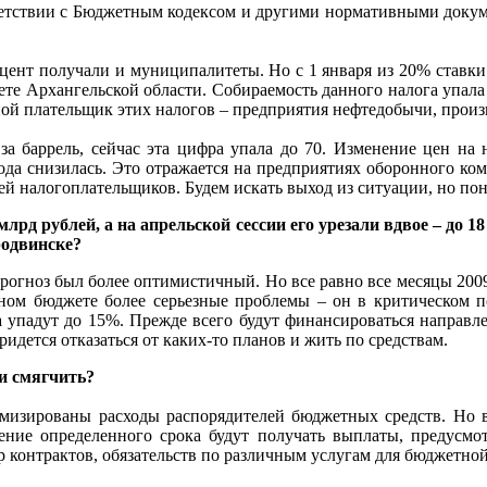
ветствии с Бюджетным кодексом и другими нормативными докуме
оцент получали и муниципалитеты. Но с 1 января из 20% ставки
ете Архангельской области. Собираемость данного налога упала 
вной плательщик этих налогов – предприятия нефтедобычи, прои
за баррель, сейчас эта цифра упала до 70. Изменение цен на н
ода снизилась. Это отражается на предприятиях оборонного ко
й налогоплательщиков. Будем искать выход из ситуации, но пон
рд рублей, а на апрельской сессии его урезали вдвое – до 1
родвинске?
рогноз был более оптимистичный. Но все равно все месяцы 2009
ном бюджете более серьезные проблемы – он в критическом п
а упадут до 15%. Прежде всего будут финансироваться направл
идется отказаться от каких-то планов и жить по средствам.
и смягчить?
мизированы расходы распорядителей бюджетных средств. Но вс
ение определенного срока будут получать выплаты, предусмо
онтрактов, обязательств по различным услугам для бюджетной сф