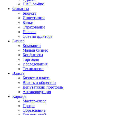
НАО on-line
Финансы
Бюджет
Инвестиции
Банки
Страхование
Налоги
Советы аудитора
Бизнес
Компании
Малый бизнес
Конфликты
Торговля
Исследования
Технологии
Власть
Бизнес и власть
Власть и общество
Депутатский портфель
Антикоррупция
Карьера
Мастер-класс
Профи
Образование
Кто есть кто?