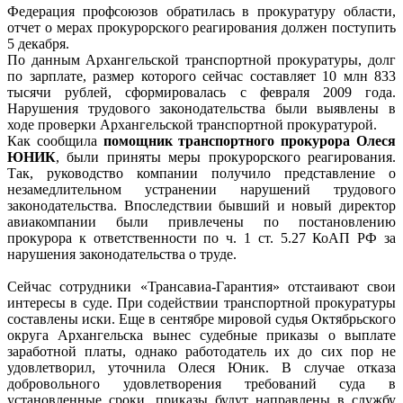
Федерация профсоюзов обратилась в прокуратуру области,
отчет о мерах прокурорского реагирования должен поступить
5 декабря.
По данным Архангельской транспортной прокуратуры, долг
по зарплате, размер которого сейчас составляет 10 млн 833
тысячи рублей, сформировалась с февраля 2009 года.
Нарушения трудового законодательства были выявлены в
ходе проверки Архангельской транспортной прокуратурой.
Как сообщила
помощник транспортного прокурора Олеся
ЮНИК
, были приняты меры прокурорского реагирования.
Так, руководство компании получило представление о
незамедлительном устранении нарушений трудового
законодательства. Впоследствии бывший и новый директор
авиакомпании были привлечены по постановлению
прокурора к ответственности по ч. 1 ст. 5.27 КоАП РФ за
нарушения законодательства о труде.
Сейчас сотрудники «Трансавиа-Гарантия» отстаивают свои
интересы в суде. При содействии транспортной прокуратуры
составлены иски. Еще в сентябре мировой судья Октябрьского
округа Архангельска вынес судебные приказы о выплате
заработной платы, однако работодатель их до сих пор не
удовлетворил, уточнила Олеся Юник. В случае отказа
добровольного удовлетворения требований суда в
установленные сроки, приказы будут направлены в службу