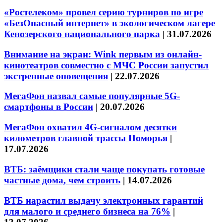
«Ростелеком» провел серию турниров по игре
«БезОпасный интернет» в экологическом лагере
Кенозерского национального парка
|
31.07.2026
Внимание на экран: Wink первым из онлайн-
кинотеатров совместно с МЧС России запустил
экстренные оповещения
|
22.07.2026
МегаФон назвал самые популярные 5G-
смартфоны в России
|
20.07.2026
МегаФон охватил 4G-сигналом десятки
километров главной трассы Поморья
|
17.07.2026
ВТБ: заёмщики стали чаще покупать готовые
частные дома, чем строить
|
14.07.2026
ВТБ нарастил выдачу электронных гарантий
для малого и среднего бизнеса на 76%
|