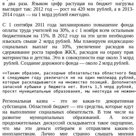
в два раза. Языком цифр растущая на бюджет нагрузка
выглядит так: 2012 год — рост на 420 млн рублей, а в 2013-
2014 годах — на 1 млрд рублей ежегодно.
С 1 сентября 2011 года запланировано повышение фонда
оплаты труда учителей на 30%, а с 1 ноября всем остальным
бюджетникам на 15%. В 2012 году на эти цели необходимо
изыскать свыше 2 млрд рублей. Мы планируем индексацию
социальных выплат на 10%, увеличение расходов на
сдерживание роста тарифов ЖКХ, расходов на охрану прав
материнства и детства. Это в совокупности еще около 3 млрд
рублей. Создание дорожного фонда — около 2 млрд рублей.
<<Таким образом, расходные обязательства областного бюд
в следующем году увеличатся не на один миллиард рублей,
которые раскладываются на множество позиций. Дополнител
запасной кубышки у бюджета нет. Взять 1,5 млрд рублей, 
просят муниципальные образования, мы ниоткуда не можем>
Региональная казна - это не какая-то декоративная
субстанция. Областной бюджет — это средства, которые идут
на выполнение социальных обязательств. В том числе на
развитие муниципальных образований. А после
продолжительных дискуссий складывается такое ощущение,
что мы эти деньги отбираем и отправляем каким-то
инопланетянам. Лично мне странно слышать мнения