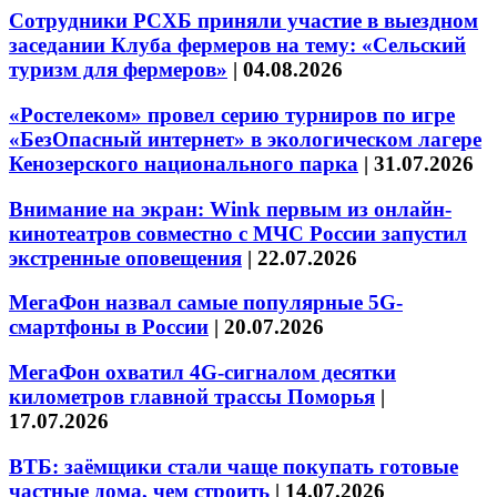
Сотрудники РСХБ приняли участие в выездном
заседании Клуба фермеров на тему: «Сельский
туризм для фермеров»
|
04.08.2026
«Ростелеком» провел серию турниров по игре
«БезОпасный интернет» в экологическом лагере
Кенозерского национального парка
|
31.07.2026
Внимание на экран: Wink первым из онлайн-
кинотеатров совместно с МЧС России запустил
экстренные оповещения
|
22.07.2026
МегаФон назвал самые популярные 5G-
смартфоны в России
|
20.07.2026
МегаФон охватил 4G-сигналом десятки
километров главной трассы Поморья
|
17.07.2026
ВТБ: заёмщики стали чаще покупать готовые
частные дома, чем строить
|
14.07.2026