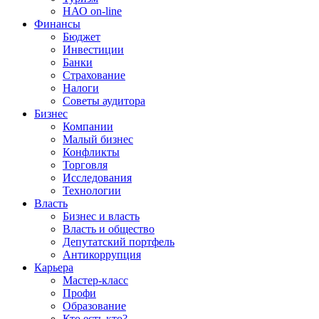
НАО on-line
Финансы
Бюджет
Инвестиции
Банки
Страхование
Налоги
Советы аудитора
Бизнес
Компании
Малый бизнес
Конфликты
Торговля
Исследования
Технологии
Власть
Бизнес и власть
Власть и общество
Депутатский портфель
Антикоррупция
Карьера
Мастер-класс
Профи
Образование
Кто есть кто?