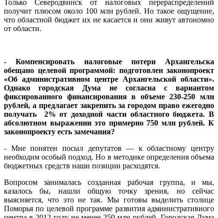
Только Северодвинск от налоговых перераспределений
получит плюсом около 100 млн рублей. Но такое ощущение,
что областной бюджет их не касается и они живут автономно
от области.
- Компенсировать налоговые потери Архангельска
обещано целевой программой: подготовлен законопроект
«Об административном центре Архангельской области».
Однако городская Дума не согласна с вариантом
фиксированного финансирования в объеме 230-250 млн
рублей, а предлагает закрепить за городом право ежегодно
получать 2% от доходной части областного бюджета. В
абсолютном выражении это примерно 750 млн рублей. К
законопроекту есть замечания?
- Мне понятен посыл депутатов — к областному центру
необходим особый подход. Но в методике определения объема
бюджетных средств наши позиции расходятся.
Вопросом занималась созданная рабочая группа, и мы,
казалось бы, нашли общую точку зрения, но сейчас
выясняется, что это не так. Мы готовы выделить столице
Поморья по целевой программе развития административного
центра в 2012 году не менее 250 млн рублей. Городская Дума